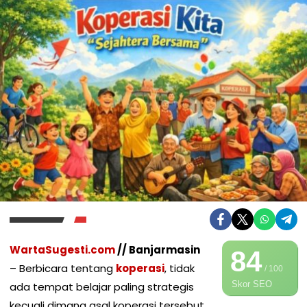
WartaSugesti.com
// Banjarmasin
84
– Berbicara tentang
koperasi
, tidak
/ 100
Skor SEO
ada tempat belajar paling strategis
kecuali dimana asal koperasi tersebut