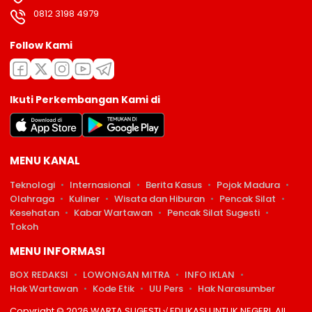
0812 3198 4979
Follow Kami
Ikuti Perkembangan Kami di
MENU KANAL
Teknologi
Internasional
Berita Kasus
Pojok Madura
Olahraga
Kuliner
Wisata dan Hiburan
Pencak Silat
Kesehatan
Kabar Wartawan
Pencak Silat Sugesti
Tokoh
MENU INFORMASI
BOX REDAKSI
LOWONGAN MITRA
INFO IKLAN
Hak Wartawan
Kode Etik
UU Pers
Hak Narasumber
Copyright © 2026 WARTA SUGESTI √ EDUKASI UNTUK NEGERI. All