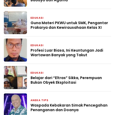
Budaya dan Agama
EDUKASI
3 minggu yang lalu
Guna Materi PKWU untuk SMK, Pengantar
Prakarya dan Kewirausahaan Kelas XI
EDUKASI
1 bulan yang lalu
Profesi Luar Biasa, Ini Keuntungan Jadi
Wartawan Banyak yang Takut
EDUKASI
1 bulan yang lalu
Belajar dari “Eltras” Sikka, Perempuan
Bukan Obyek Eksploitasi
ANEKA TIPS
1 bulan yang lalu
Waspada Kebakaran Simak Pencegahan
Penanganan dan Doanya