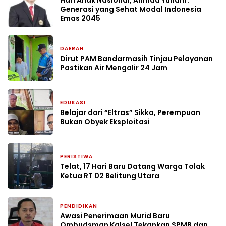
Hari Anak Nasional, Ahmad Yunani :
Generasi yang Sehat Modal Indonesia
Emas 2045
DAERAH
1 bulan yang lalu
Dirut PAM Bandarmasih Tinjau Pelayanan
Pastikan Air Mengalir 24 Jam
EDUKASI
1 bulan yang lalu
Belajar dari “Eltras” Sikka, Perempuan
Bukan Obyek Eksploitasi
PERISTIWA
2 bulan yang lalu
Telat, 17 Hari Baru Datang Warga Tolak
Ketua RT 02 Belitung Utara
PENDIDIKAN
2 bulan yang lalu
Awasi Penerimaan Murid Baru
Ombudsman Kalsel Tekankan SPMB dan