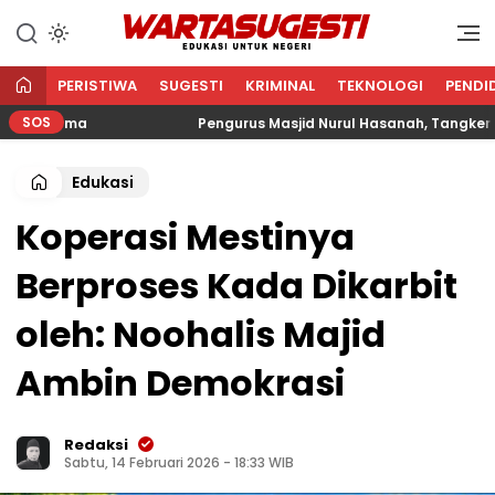
WARTA SUGESTI √ EDUKASI
Edukasi Untuk Negeri
UNTUK NEGERI
PERISTIWA
SUGESTI
KRIMINAL
TEKNOLOGI
PENDI
SOS
Agama
Pengurus Masjid Nurul Hasanah, Tangkerang Bar
Edukasi
Koperasi Mestinya
Berproses Kada Dikarbit
oleh: Noohalis Majid
Ambin Demokrasi
Redaksi
Sabtu, 14 Februari 2026 - 18:33 WIB