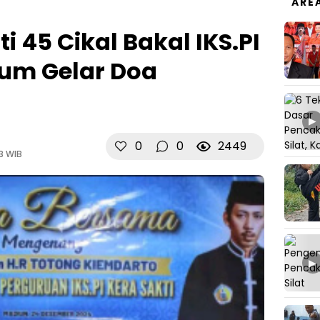
ARE
 45 Cikal Bakal IKS.PI
tum Gelar Doa
▶
0
0
2449
3 WIB
▶