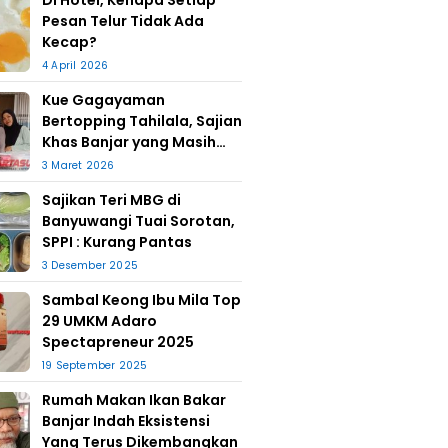
Di Hotel, Kenapa Setiap
Pesan Telur Tidak Ada
Kecap?
4 April 2026
Kue Gagayaman
Bertopping Tahilala, Sajian
Khas Banjar yang Masih
Bertahan
3 Maret 2026
Sajikan Teri MBG di
Banyuwangi Tuai Sorotan,
SPPI : Kurang Pantas
3 Desember 2025
Sambal Keong Ibu Mila Top
29 UMKM Adaro
Spectapreneur 2025
19 September 2025
Rumah Makan Ikan Bakar
Banjar Indah Eksistensi
Yang Terus Dikembangkan