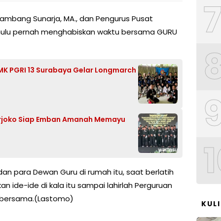
 Bambang Sunarja, MA., dan Pengurus Pusat
hulu pernah menghabiskan waktu bersama GURU
 SMK PGRI 13 Surabaya Gelar Longmarch
rjoko Siap Emban Amanah Memayu
1
 para Dewan Guru di rumah itu, saat berlatih
 ide-ide di kala itu sampai lahirlah Perguruan
ai bersama.(Lastomo)
KUL