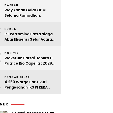
7
Kader
DAERAH
Way Kanan Gelar OPM
Selama Ramadhan
Antisipasi Lonjakan Harga
8
HUKUM
PT Pertamina Patra Niaga
Abai Efisiensi Gelar Acara
Mewah di Bali
9
POLITIK
Waketum Partai Hanura H.
Patrice Rio Capella : 2029
Harus Bangkit
0
PENCAK SILAT
4.250 Warga Baru Ikuti
Pengesahan IKS PI KERA
SAKTI Angkatan 143
INER