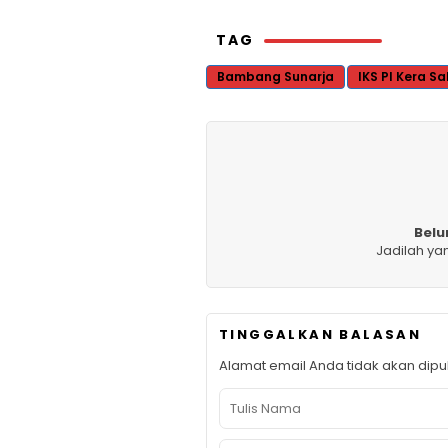
TAG
Bambang Sunarja
IKS PI Kera Sa
Belu
Jadilah ya
TINGGALKAN BALASAN
Alamat email Anda tidak akan dipub