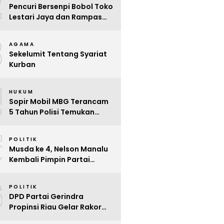
2
Pencuri Bersenpi Bobol Toko
Lestari Jaya dan Rampas
Motor di Way Tuba, Warga
3
Resah
AGAMA
Sekelumit Tentang Syariat
Kurban
4
HUKUM
Sopir Mobil MBG Terancam
5 Tahun Polisi Temukan
Kelalaian
5
POLITIK
Musda ke 4, Nelson Manalu
Kembali Pimpin Partai
Hanura Siak Periode 2025 –
6
2030
POLITIK
DPD Partai Gerindra
Propinsi Riau Gelar Rakor
Beri Pendidikan Politik Para