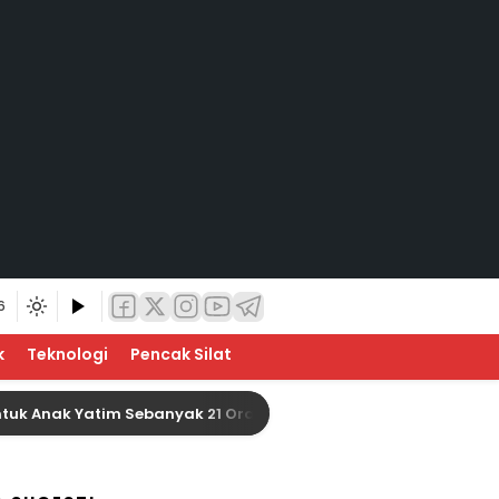
6
k
Teknologi
Pencak Silat
 Yatim Sebanyak 21 Orang
Baznas Indragiri Hulu 