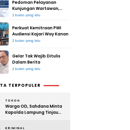
Pedoman Pelayanan
Kunjungan Wartawan,
Redaksi : Bagus Jangan
2 bulan yang lalu
Lari
Perkuat Kemitraan PWI
Audiensi Kajari Way Kanan
2 bulan yang lalu
Gelar Tak Wajib Ditulis
Dalam Berita
2 bulan yang lalu
TA TERPOPULER
TOKOH
Warga OD, Sahdana Minta
Kapolda Lampung Tinjau
Perijinan Organ Tunggal
KRIMINAL