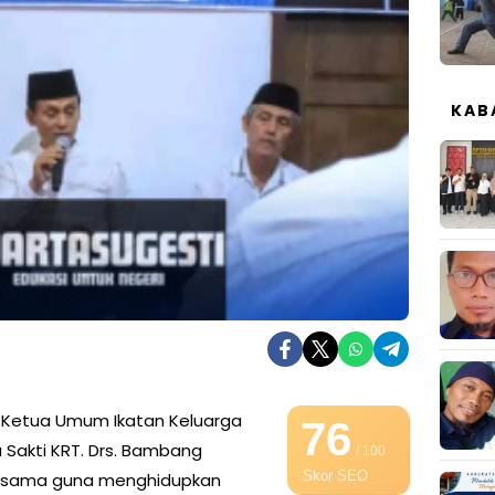
KAB
Ketua Umum Ikatan Keluarga
76
ra Sakti KRT. Drs. Bambang
/ 100
Skor SEO
bersama guna menghidupkan