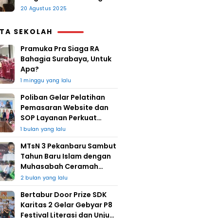
20 Agustus 2025
ITA SEKOLAH
Pramuka Pra Siaga RA
Bahagia Surabaya, Untuk
Apa?
1 minggu yang lalu
Poliban Gelar Pelatihan
Pemasaran Website dan
SOP Layanan Perkuat
UMKM Berkat Guru Kapuh
1 bulan yang lalu
MTsN 3 Pekanbaru Sambut
Tahun Baru Islam dengan
Muhasabah Ceramah
Agama
2 bulan yang lalu
Bertabur Door Prize SDK
Karitas 2 Gelar Gebyar P8
Festival Literasi dan Unjuk