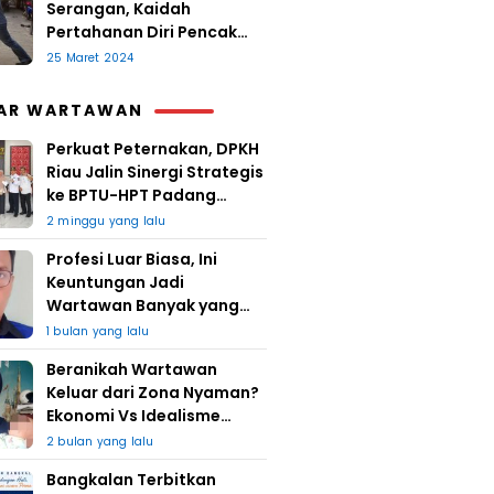
Serangan, Kaidah
Pertahanan Diri Pencak
Sugesti
25 Maret 2024
AR WARTAWAN
Perkuat Peternakan, DPKH
Riau Jalin Sinergi Strategis
ke BPTU-HPT Padang
Mengatas
2 minggu yang lalu
Profesi Luar Biasa, Ini
Keuntungan Jadi
Wartawan Banyak yang
Takut
1 bulan yang lalu
Beranikah Wartawan
Keluar dari Zona Nyaman?
Ekonomi Vs Idealisme
Jurnalistik
2 bulan yang lalu
Bangkalan Terbitkan