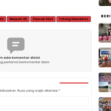
BER
kti
Merpati 45
Pencak Silat
Totong Kiemdarto
m ada komentar disini
ng pertama berkomentar disini
likasikan.
Ruas yang wajib ditandai
*