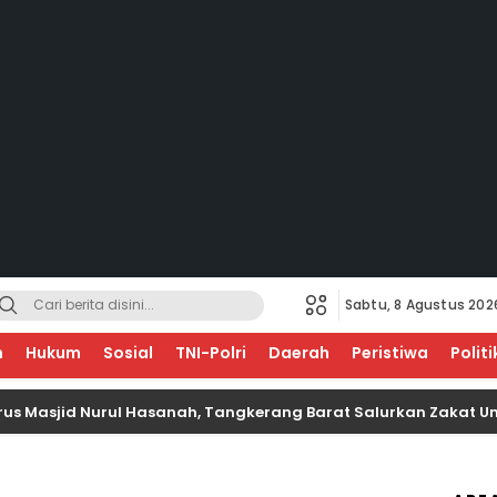
Sabtu, 8 Agustus 202
EGERI
n
Hukum
Sosial
TNI-Polri
Daerah
Peristiwa
Politi
d Nurul Hasanah, Tangkerang Barat Salurkan Zakat Untuk Anak