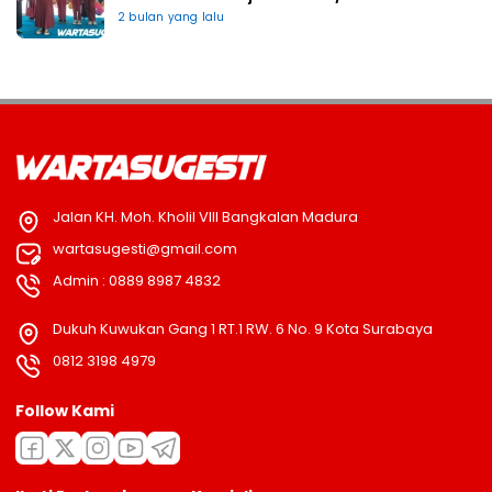
2 bulan yang lalu
Jalan KH. Moh. Kholil VIII Bangkalan Madura
wartasugesti@gmail.com
Admin : 0889 8987 4832
Dukuh Kuwukan Gang 1 RT.1 RW. 6 No. 9 Kota Surabaya
0812 3198 4979
Follow Kami