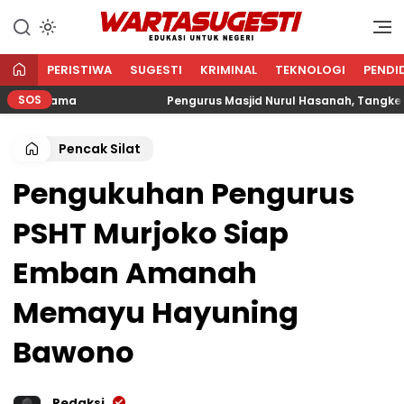
WARTA SUGESTI √ EDUKASI
Edukasi Untuk Negeri
UNTUK NEGERI
PERISTIWA
SUGESTI
KRIMINAL
TEKNOLOGI
PENDI
SOS
 Agama
Pengurus Masjid Nurul Hasanah, Tangkerang Ba
Pencak Silat
Pengukuhan Pengurus
PSHT Murjoko Siap
Emban Amanah
Memayu Hayuning
Bawono
Redaksi