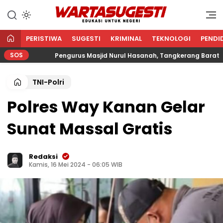
WARTA SUGESTI √ EDUKASI
Edukasi Untuk Negeri
UNTUK NEGERI
PERISTIWA
SUGESTI
KRIMINAL
TEKNOLOGI
PENDI
SOS
Pengurus Masjid Nurul Hasanah, Tangkerang Barat Salur
TNI-Polri
Polres Way Kanan Gelar
Sunat Massal Gratis
Redaksi
Kamis, 16 Mei 2024 - 06:05 WIB