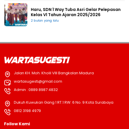
Haru, SDN 1 Way Tuba Asri Gelar Pelepasan
Kelas Vl Tahun Ajaran 2025/2026
2 bulan yang lalu
Jalan KH. Moh. Kholil VIII Bangkalan Madura
wartasugesti@gmail.com
Admin : 0889 8987 4832
Dukuh Kuwukan Gang 1 RT.1 RW. 6 No. 9 Kota Surabaya
0812 3198 4979
Follow Kami