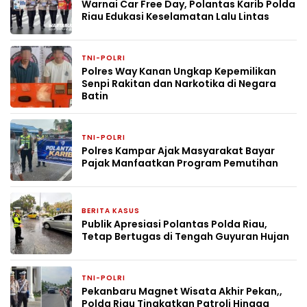
Warnai Car Free Day, Polantas Karib Polda
Riau Edukasi Keselamatan Lalu Lintas
TNI-POLRI
6 hari yang lalu
Polres Way Kanan Ungkap Kepemilikan
Senpi Rakitan dan Narkotika di Negara
Batin
TNI-POLRI
1 minggu yang lalu
Polres Kampar Ajak Masyarakat Bayar
Pajak Manfaatkan Program Pemutihan
BERITA KASUS
1 minggu yang lalu
Publik Apresiasi Polantas Polda Riau,
Tetap Bertugas di Tengah Guyuran Hujan
TNI-POLRI
2 minggu yang lalu
Pekanbaru Magnet Wisata Akhir Pekan,,
Polda Riau Tingkatkan Patroli Hingga