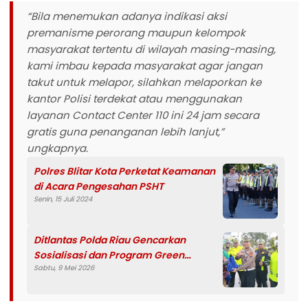
“Bila menemukan adanya indikasi aksi
premanisme perorang maupun kelompok
masyarakat tertentu di wilayah masing-masing,
kami imbau kepada masyarakat agar jangan
takut untuk melapor, silahkan melaporkan ke
kantor Polisi terdekat atau menggunakan
layanan Contact Center 110 ini 24 jam secara
gratis guna penanganan lebih lanjut,”
ungkapnya.
Polres Blitar Kota Perketat Keamanan
di Acara Pengesahan PSHT
Senin, 15 Juli 2024
Ditlantas Polda Riau Gencarkan
Sosialisasi dan Program Green
Sabtu, 9 Mei 2026
Policing