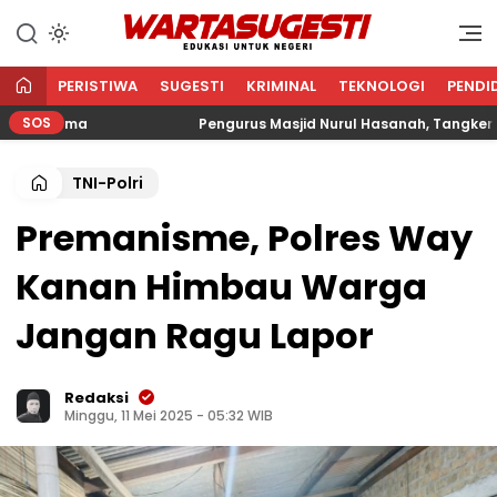
WARTA SUGESTI √ EDUKASI
Edukasi Untuk Negeri
UNTUK NEGERI
PERISTIWA
SUGESTI
KRIMINAL
TEKNOLOGI
PENDI
SOS
Agama
Pengurus Masjid Nurul Hasanah, Tangkerang Ba
TNI-Polri
Premanisme, Polres Way
Kanan Himbau Warga
Jangan Ragu Lapor
Redaksi
Minggu, 11 Mei 2025 - 05:32 WIB