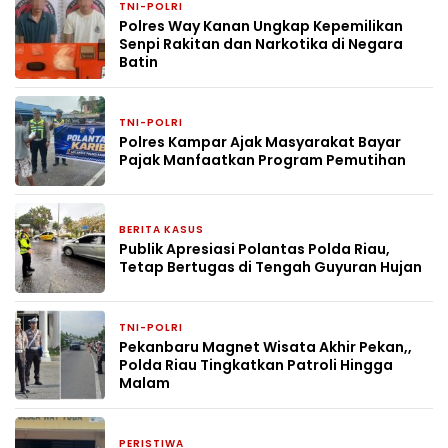
TNI-POLRI
5 hari yang lalu
Polres Way Kanan Ungkap Kepemilikan
Senpi Rakitan dan Narkotika di Negara
Batin
TNI-POLRI
6 hari yang lalu
Polres Kampar Ajak Masyarakat Bayar
Pajak Manfaatkan Program Pemutihan
BERITA KASUS
1 minggu yang lalu
Publik Apresiasi Polantas Polda Riau,
Tetap Bertugas di Tengah Guyuran Hujan
TNI-POLRI
2 minggu yang lalu
Pekanbaru Magnet Wisata Akhir Pekan,,
Polda Riau Tingkatkan Patroli Hingga
Malam
PERISTIWA
2 minggu yang lalu