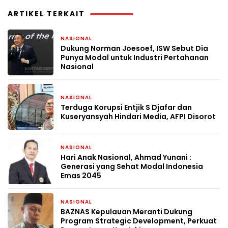
ARTIKEL TERKAIT
NASIONAL
3 jam yang lalu
Dukung Norman Joesoef, ISW Sebut Dia
Punya Modal untuk Industri Pertahanan
Nasional
NASIONAL
1 minggu yang lalu
Terduga Korupsi Entjik S Djafar dan
Kuseryansyah Hindari Media, AFPI Disorot
NASIONAL
3 minggu yang lalu
Hari Anak Nasional, Ahmad Yunani :
Generasi yang Sehat Modal Indonesia
Emas 2045
NASIONAL
1 bulan yang lalu
BAZNAS Kepulauan Meranti Dukung
Program Strategic Development, Perkuat