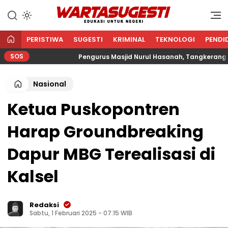
WARTA SUGESTI √ EDUKASI
Edukasi Untuk Negeri
UNTUK NEGERI
PERISTIWA
SUGESTI
KRIMINAL
TEKNOLOGI
PENDI
SOS
ma
Pengurus Masjid Nurul Hasanah, Tangkerang Barat 
Nasional
Ketua Puskopontren
Harap Groundbreaking
Dapur MBG Terealisasi di
Kalsel
Redaksi
Sabtu, 1 Februari 2025 - 07:15 WIB