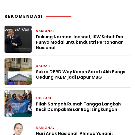
REKOMENDASI
NASIONAL
3 jam yang lalu
Dukung Norman Joesoef, ISW Sebut Dia
Punya Modal untuk Industri Pertahanan
Nasional
DAERAH
4 hari yang lalu
Sukro DPRD Way Kanan Soroti Alih Pungsi
Gedung PKBM jadi Dapur MBG
EDUKASI
4 hari yang lalu
Pilah Sampah Rumah Tangga Langkah
Kecil Dampak Besar Bagi Lingkungan
NASIONAL
3 minggu yang lalu
Hari Anak Nasional, Ahmad Yunani :