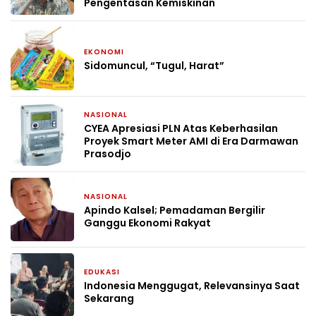
Pengentasan Kemiskinan
EKONOMI
1 bulan yang lalu
Sidomuncul, “Tugul, Harat”
NASIONAL
1 bulan yang lalu
CYEA Apresiasi PLN Atas Keberhasilan
Proyek Smart Meter AMI di Era Darmawan
Prasodjo
NASIONAL
1 bulan yang lalu
Apindo Kalsel; Pemadaman Bergilir
Ganggu Ekonomi Rakyat
EDUKASI
2 bulan yang lalu
Indonesia Menggugat, Relevansinya Saat
Sekarang