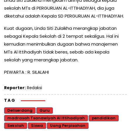
Linda Siti Zulaikha mengklaim dirinya sebagai kepala
sekolah MTs di PERGURUAN AL-ITTIHADIYAH, dia juga
diketahui adalah Kepala SD PERGURUAN AL-ITTIHADIYAH.
Kuat dugaan, Linda Siti Zulaikha merangkap jabatan
sebagai Kepala Sekolah di 2 tempat sekaligus. Hal ini
kemudian menimbulkan dugaan bahwa manajemen
MTs Al Ittihadiyah tidak beres, sebab ada kepala
sekolah yang merangkap jabatan.
PEWARTA : R. SILALAHI
Reporter:
Redaksi
TAG
Deliserdang
Guru
madrasah Tsanawiyah Al Ittihadiyah
pendidikan
Sekolah
Siswa
Uang Perpisahan