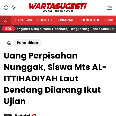
WARTA SUGESTI √ EDUKASI
Edukasi Untuk Negeri
UNTUK NEGERI
PERISTIWA
SUGESTI
KRIMINAL
TEKNOLOGI
PENDI
SOS
Pengurus Masjid Nurul Hasanah, Tangkerang Barat Salurkan Zaka
Pendidikan
Uang Perpisahan
Nunggak, Siswa Mts AL-
ITTIHADIYAH Laut
Dendang Dilarang Ikut
Ujian
Redaksi