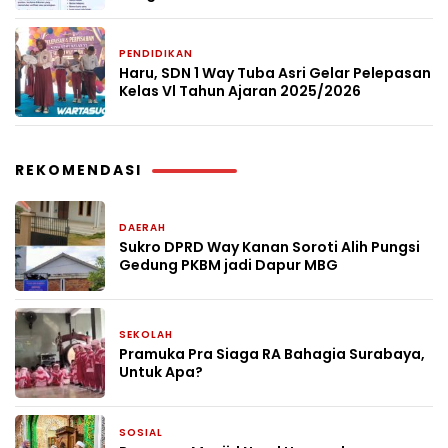
PENDIDIKAN
2 bulan yang lalu
Haru, SDN 1 Way Tuba Asri Gelar Pelepasan
Kelas Vl Tahun Ajaran 2025/2026
REKOMENDASI
DAERAH
3 hari yang lalu
Sukro DPRD Way Kanan Soroti Alih Pungsi
Gedung PKBM jadi Dapur MBG
SEKOLAH
1 minggu yang lalu
Pramuka Pra Siaga RA Bahagia Surabaya,
Untuk Apa?
SOSIAL
3 minggu yang lalu