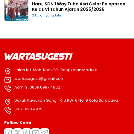
Haru, SDN 1 Way Tuba Asri Gelar Pelepasan
Kelas Vl Tahun Ajaran 2025/2026
2 bulan yang lalu
Jalan KH. Moh. Kholil VIII Bangkalan Madura
wartasugesti@gmail.com
Admin : 0889 8987 4832
Dukuh Kuwukan Gang 1 RT.1 RW. 6 No. 9 Kota Surabaya
0812 3198 4979
Follow Kami