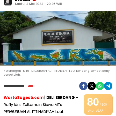
Sabtu, 4 Mei 2024 - 20:26 WIB
Keterangan : MTs PERGURUAN AL ITTIHADIYAH Laut Dendang, tempat Rafly
bersekolah.
WartaSugesti.com
| DELI SERDANG
–
80
Rafly Idris Zulkarnain Siswa MTs
/ 100
Skor SEO
PERGURUAN AL ITTIHADIYAH Laut