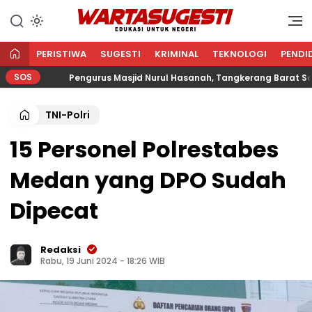
WARTA SUGESTI √ EDUKASI
Edukasi Untuk Negeri
UNTUK NEGERI
PERISTIWA
SUGESTI
KRIMINAL
TEKNOLOGI
PENDI
SOS
Pengurus Masjid Nurul Hasanah, Tangkerang Barat Salurkan
TNI-Polri
15 Personel Polrestabes
Medan yang DPO Sudah
Dipecat
Redaksi
Rabu, 19 Juni 2024 - 18:26 WIB