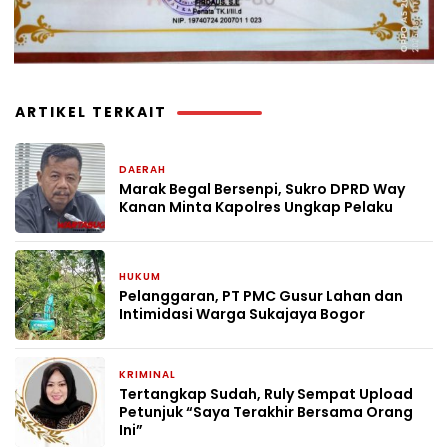
ARTIKEL TERKAIT
DAERAH
2 hari yang lalu
Marak Begal Bersenpi, Sukro DPRD Way
Kanan Minta Kapolres Ungkap Pelaku
HUKUM
5 hari yang lalu
Pelanggaran, PT PMC Gusur Lahan dan
Intimidasi Warga Sukajaya Bogor
KRIMINAL
1 bulan yang lalu
Tertangkap Sudah, Ruly Sempat Upload
Petunjuk “Saya Terakhir Bersama Orang
Ini”