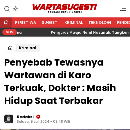
WARTA SUGESTI √ EDUKASI
Edukasi Untuk Negeri
UNTUK NEGERI
PERISTIWA
SUGESTI
KRIMINAL
TEKNOLOGI
PENDI
SOS
gama
Pengurus Masjid Nurul Hasanah, Tangkerang Bara
Kriminal
Penyebab Tewasnya
Wartawan di Karo
Terkuak, Dokter : Masih
Hidup Saat Terbakar
Redaksi
Selasa, 9 Juli 2024 - 08:48 WIB