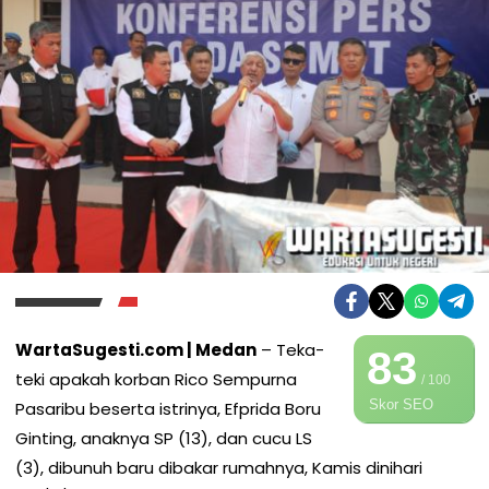
WartaSugesti.com | Medan
– Teka-
83
teki apakah korban Rico Sempurna
/ 100
Skor SEO
Pasaribu beserta istrinya, Efprida Boru
Ginting, anaknya SP (13), dan cucu LS
(3), dibunuh baru dibakar rumahnya, Kamis dinihari