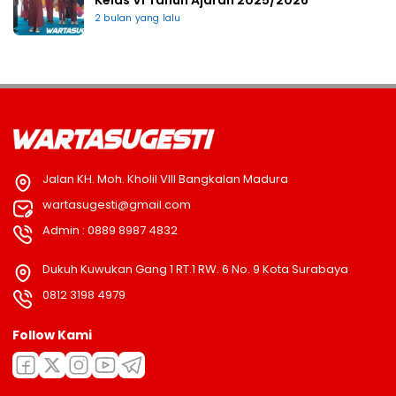
2 bulan yang lalu
Jalan KH. Moh. Kholil VIII Bangkalan Madura
wartasugesti@gmail.com
Admin : 0889 8987 4832
Dukuh Kuwukan Gang 1 RT.1 RW. 6 No. 9 Kota Surabaya
0812 3198 4979
Follow Kami