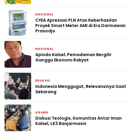
NASIONAL
1 bulan yang lalu
CYEA Apresiasi PLN Atas Keberhasilan
Proyek Smart Meter AMI di Era Darmawan
Prasodjo
NASIONAL
1 bulan yang lalu
Apindo Kalsel; Pemadaman Bergilir
Ganggu Ekonomi Rakyat
EDUKASI
2 bulan yang lalu
Indonesia Menggugat, Relevansinya Saat
Sekarang
AGAMA
2 bulan yang lalu
Diskusi Teologis, Komunitas Antar Iman
Kalsel, LK3 Banjarmasin