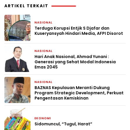
ARTIKEL TERKAIT
NASIONAL
4 hari yang lalu
Terduga Korupsi Entjik S Djafar dan
Kuseryansyah Hindari Media, AFPI Disorot
NASIONAL
2 minggu yang lalu
Hari Anak Nasional, Ahmad Yunani :
Generasi yang Sehat Modal Indonesia
Emas 2045
NASIONAL
4 minggu yang lalu
BAZNAS Kepulauan Meranti Dukung
Program Strategic Development, Perkuat
Pengentasan Kemiskinan
EKONOMI
4 minggu yang lalu
Sidomuncul, “Tugul, Harat”