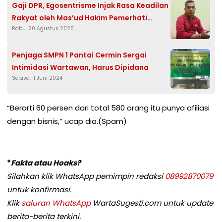
Gaji DPR, Egosentrisme Injak Rasa Keadilan
Rakyat oleh Mas’ud Hakim Pemerhati
Rabu, 20 Agustus 2025
Kebijakan Publik
Penjaga SMPN 1 Pantai Cermin Sergai
Intimidasi Wartawan, Harus Dipidana
Selasa, 11 Juni 2024
“Berarti 60 persen dari total 580 orang itu punya afiliasi
dengan bisnis,” ucap dia.(Spam)
*
Fakta atau Hoaks?
Silahkan klik WhatsApp pemimpin redaksi
08992870079
untuk konfirmasi.
Klik
saluran WhatsApp
WartaSugesti.com untuk update
berita-berita terkini.