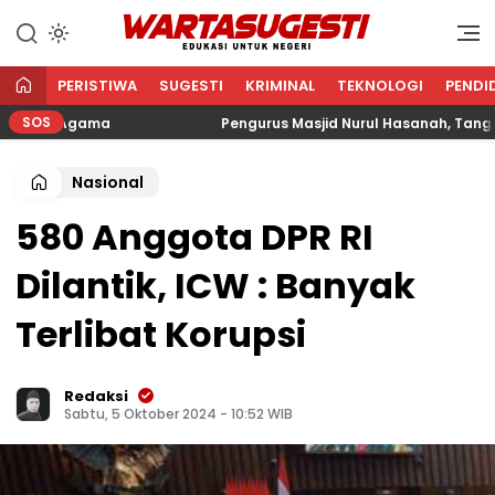
WARTA SUGESTI √ EDUKASI
Edukasi Untuk Negeri
UNTUK NEGERI
PERISTIWA
SUGESTI
KRIMINAL
TEKNOLOGI
PENDI
SOS
n Agama
Pengurus Masjid Nurul Hasanah, Tangkerang B
Nasional
580 Anggota DPR RI
Dilantik, ICW : Banyak
Terlibat Korupsi
Redaksi
Sabtu, 5 Oktober 2024 - 10:52 WIB