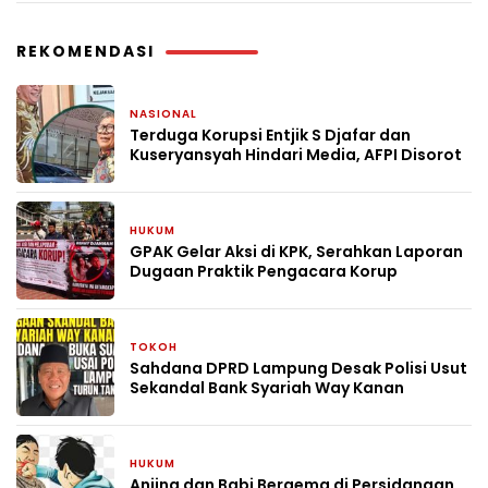
REKOMENDASI
NASIONAL
4 hari yang lalu
Terduga Korupsi Entjik S Djafar dan
Kuseryansyah Hindari Media, AFPI Disorot
HUKUM
2 minggu yang lalu
GPAK Gelar Aksi di KPK, Serahkan Laporan
Dugaan Praktik Pengacara Korup
TOKOH
2 minggu yang lalu
Sahdana DPRD Lampung Desak Polisi Usut
Sekandal Bank Syariah Way Kanan
HUKUM
2 bulan yang lalu
Anjing dan Babi Bergema di Persidangan