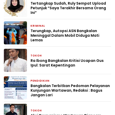
Tertangkap Sudah, Ruly Sempat Upload
Petunjuk “Saya Terakhir Bersama Orang
Ini”
KRIMINAL
1 bulan yang lalu
Terungkap, Autopsi ASN Bangkalan
Meninggal Dalam Mobil Diduga Mati
Lemas
TOKOH
2 bulan yang lalu
Ra Ibong Bangkalan Kritisi Ucapan Gus
Ipul: Sarat Kepentingan
PENDIDIKAN
2 bulan yang lalu
Bangkalan Terbitkan Pedoman Pelayanan
Kunjungan Wartawan, Redaksi : Bagus
Jangan Lari
TOKOH
3 bulan yang lalu