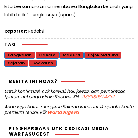
kita bersama-sama membawa Bangkalan ke arah yang
lebih baik,” pungkasnya.(spam)
Reporter:
Redaksi
TAG
Bangkalan
Ganefo
Madura
Pojok Madura
Sejarah
Soekarno
BERITA INI HOAX?
Untuk konfirmasi, hak koreksi, hak jawab, dan permintaan
liputan, hubungi admin Redaksi, Klik
088989874832
Anda juga harus mengikuti Saluran kami untuk update berita
premium terkini, Klik
WartaSugesti
PENGHARGAAN UTK DEDIKASI MEDIA
WARTASUGESTI