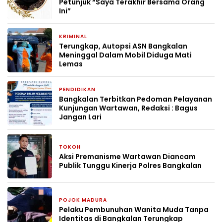
Petunjuk “Saya Terakhir Bersama Orang
Ini”
KRIMINAL
1 bulan yang lalu
Terungkap, Autopsi ASN Bangkalan
Meninggal Dalam Mobil Diduga Mati
Lemas
PENDIDIKAN
2 bulan yang lalu
Bangkalan Terbitkan Pedoman Pelayanan
Kunjungan Wartawan, Redaksi : Bagus
Jangan Lari
TOKOH
3 bulan yang lalu
Aksi Premanisme Wartawan Diancam
Publik Tunggu Kinerja Polres Bangkalan
POJOK MADURA
24 April 2026
Pelaku Pembunuhan Wanita Muda Tanpa
Identitas di Bangkalan Terungkap