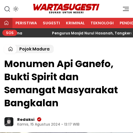
WARTA SUGESTI √ EDUKASI
Edukasi Untuk Negeri
UNTUK NEGERI
PERISTIWA
SUGESTI
KRIMINAL
TEKNOLOGI
PENDI
SOS
gama
Pengurus Masjid Nurul Hasanah, Tangkerang Bar
Pojok Madura
Monumen Api Ganefo,
Bukti Spirit dan
Semangat Masyarakat
Bangkalan
Redaksi
Kamis, 15 Agustus 2024 - 13:17 WIB