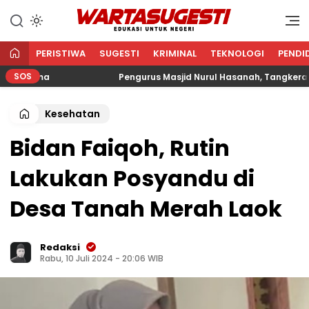
WARTA SUGESTI √ EDUKASI
Edukasi Untuk Negeri
UNTUK NEGERI
PERISTIWA
SUGESTI
KRIMINAL
TEKNOLOGI
PENDI
SOS
ama
Pengurus Masjid Nurul Hasanah, Tangkerang Bara
Kesehatan
Bidan Faiqoh, Rutin
Lakukan Posyandu di
Desa Tanah Merah Laok
Redaksi
Rabu, 10 Juli 2024 - 20:06 WIB