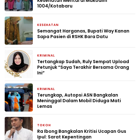
Kesehatan Mental di Makodim
1004/Kotabaru
KESEHATAN
1 bulan yang lalu
Semangat Harganas, Bupati Way Kanan
Sapa Pasien di RSHK Bara Datu
KRIMINAL
1 bulan yang lalu
Tertangkap Sudah, Ruly Sempat Upload
Petunjuk “Saya Terakhir Bersama Orang
Ini”
KRIMINAL
1 bulan yang lalu
Terungkap, Autopsi ASN Bangkalan
Meninggal Dalam Mobil Diduga Mati
Lemas
TOKOH
2 bulan yang lalu
Ra Ibong Bangkalan Kritisi Ucapan Gus
Ipul: Sarat Kepentingan