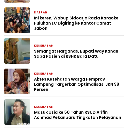
DAERAH
1 bulan yang lalu
Ini keren, Wabup Sidoarjo Razia Karaoke
Puluhan LC Digiring ke Kantor Camat
Jabon
KESEHATAN
1 bulan yang lalu
Semangat Harganas, Bupati Way Kanan
Sapa Pasien di RSHK Bara Datu
KESEHATAN
2 bulan yang lalu
Akses Kesehatan Warga Pemprov
Lampung Targerkan Optimalisasi JKN 98
Persen
KESEHATAN
3 bulan yang lalu
Masuk Usia ke 50 Tahun RSUD Arifin
Achmad Pekanbaru Tingkatan Pelayanan