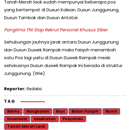
Tanah Merah laok sudah mempunyai beberapa pos
yang bertempat di Dusun Kalean, Dusun Junggunung,
Dusun Tambak dan Dusun Antatar
.
Panglima TNI Siap Rekrut Personel Khusus Siber
Sehubungan jauhnya jarak antara Dusun Junggunung
dan Dusun Duwek Rampak maka Faiqoh menambah
satu Pos lagi yaitu di Dusun Duwek Rampak meski
seharusnya Dusun duwek Rampak Ini berada di struktur
Junggunung. (Wie)
Reporter:
Redaksi
TAG
Balita
Bangkalan
Bayi
Bidan Faiqoh
Bumil
Imunisasi
kesehatan
Posyandu
Tanah Merah Laok