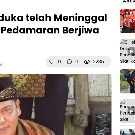
ARE
rduka telah Meninggal
 Pedamaran Berjiwa
▶
0
0
2235
WIB
▶