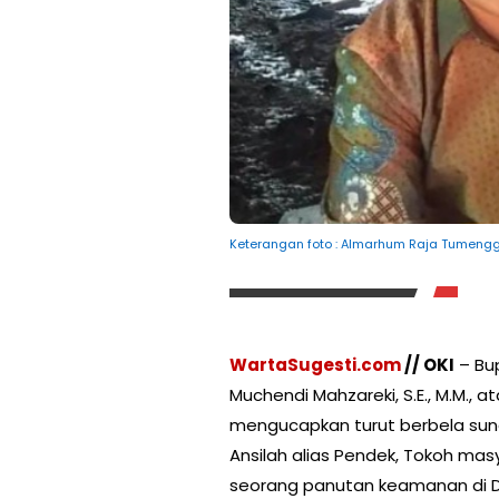
Keterangan foto : Almarhum Raja Tumenggu
WartaSugesti.com
// OKI
– Bup
Muchendi Mahzareki, S.E., M.M., 
mengucapkan turut berbela su
Ansilah alias Pendek, Tokoh ma
seorang panutan keamanan di D