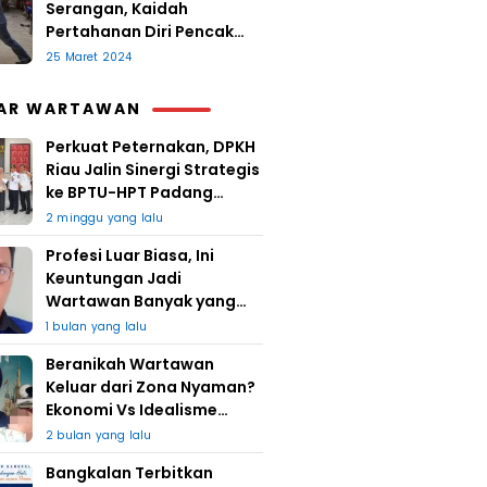
Serangan, Kaidah
Pertahanan Diri Pencak
Sugesti
25 Maret 2024
AR WARTAWAN
Perkuat Peternakan, DPKH
Riau Jalin Sinergi Strategis
ke BPTU-HPT Padang
Mengatas
2 minggu yang lalu
Profesi Luar Biasa, Ini
Keuntungan Jadi
Wartawan Banyak yang
Takut
1 bulan yang lalu
Beranikah Wartawan
Keluar dari Zona Nyaman?
Ekonomi Vs Idealisme
Jurnalistik
2 bulan yang lalu
Bangkalan Terbitkan