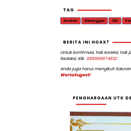
TAG
Ansilah
Meninggal
OKI
Pe
BERITA INI HOAX?
Untuk konfirmasi, hak koreksi, hak
Redaksi, Klik
088989874832
Anda juga harus mengikuti Saluran 
WartaSugesti
PENGHARGAAN UTK DE