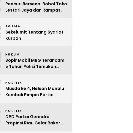
2
Pencuri Bersenpi Bobol Toko
Lestari Jaya dan Rampas
Motor di Way Tuba, Warga
3
Resah
AGAMA
Sekelumit Tentang Syariat
Kurban
4
HUKUM
Sopir Mobil MBG Terancam
5 Tahun Polisi Temukan
Kelalaian
5
POLITIK
Musda ke 4, Nelson Manalu
Kembali Pimpin Partai
Hanura Siak Periode 2025 –
6
2030
POLITIK
DPD Partai Gerindra
Propinsi Riau Gelar Rakor
Beri Pendidikan Politik Para