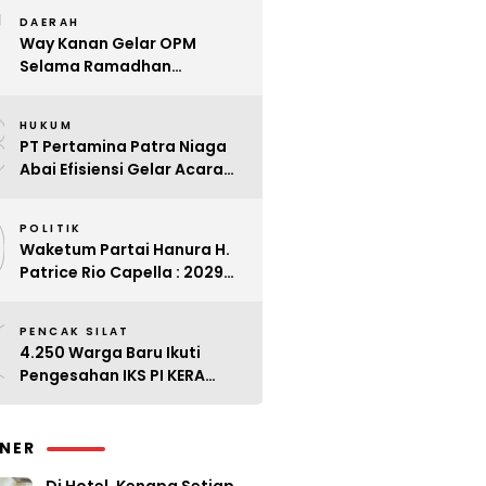
7
Kader
DAERAH
Way Kanan Gelar OPM
Selama Ramadhan
Antisipasi Lonjakan Harga
8
HUKUM
PT Pertamina Patra Niaga
Abai Efisiensi Gelar Acara
Mewah di Bali
9
POLITIK
Waketum Partai Hanura H.
Patrice Rio Capella : 2029
Harus Bangkit
0
PENCAK SILAT
4.250 Warga Baru Ikuti
Pengesahan IKS PI KERA
SAKTI Angkatan 143
INER