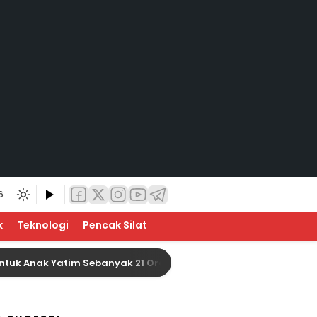
6
k
Teknologi
Pencak Silat
k Yatim Sebanyak 21 Orang
Baznas Indragiri Hulu