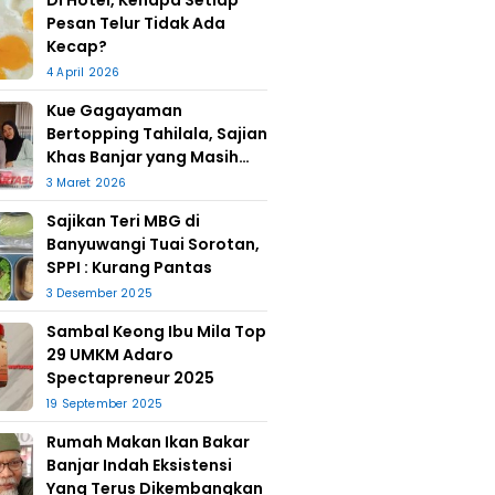
Di Hotel, Kenapa Setiap
Pesan Telur Tidak Ada
Kecap?
4 April 2026
Kue Gagayaman
Bertopping Tahilala, Sajian
Khas Banjar yang Masih
Bertahan
3 Maret 2026
Sajikan Teri MBG di
Banyuwangi Tuai Sorotan,
SPPI : Kurang Pantas
3 Desember 2025
Sambal Keong Ibu Mila Top
29 UMKM Adaro
Spectapreneur 2025
19 September 2025
Rumah Makan Ikan Bakar
Banjar Indah Eksistensi
Yang Terus Dikembangkan