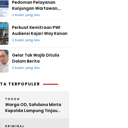
Pedoman Pelayanan
Kunjungan Wartawan,
Redaksi : Bagus Jangan
2 bulan yang lalu
Lari
Perkuat Kemitraan PWI
Audiensi Kajari Way Kanan
2 bulan yang lalu
Gelar Tak Wajib Ditulis
Dalam Berita
2 bulan yang lalu
TA TERPOPULER
TOKOH
Warga OD, Sahdana Minta
Kapolda Lampung Tinjau
Perijinan Organ Tunggal
KRIMINAL