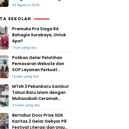
20 Agustus 2025
ITA SEKOLAH
Pramuka Pra Siaga RA
Bahagia Surabaya, Untuk
Apa?
7 hari yang lalu
Poliban Gelar Pelatihan
Pemasaran Website dan
SOP Layanan Perkuat
UMKM Berkat Guru Kapuh
1 bulan yang lalu
MTsN 3 Pekanbaru Sambut
Tahun Baru Islam dengan
Muhasabah Ceramah
Agama
2 bulan yang lalu
Bertabur Door Prize SDK
Karitas 2 Gelar Gebyar P8
Festival Literasi dan Unjuk