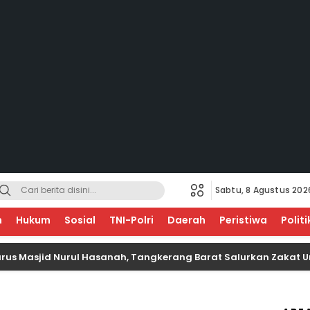
Sabtu, 8 Agustus 202
EGERI
n
Hukum
Sosial
TNI-Polri
Daerah
Peristiwa
Politi
id Nurul Hasanah, Tangkerang Barat Salurkan Zakat Untuk Ana