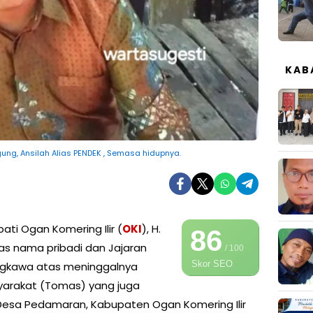
KAB
ng, Ansilah Alias PENDEK , Semasa hidupnya.
ati Ogan Komering Ilir (
OKI
), H.
86
atas nama pribadi dan Jajaran
/ 100
Skor SEO
ngkawa atas meninggalnya
syarakat (Tomas) yang juga
esa Pedamaran, Kabupaten Ogan Komering Ilir