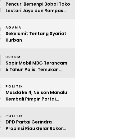
2
Pencuri Bersenpi Bobol Toko
Lestari Jaya dan Rampas
Motor di Way Tuba, Warga
3
Resah
AGAMA
Sekelumit Tentang Syariat
Kurban
4
HUKUM
Sopir Mobil MBG Terancam
5 Tahun Polisi Temukan
Kelalaian
5
POLITIK
Musda ke 4, Nelson Manalu
Kembali Pimpin Partai
Hanura Siak Periode 2025 –
6
2030
POLITIK
DPD Partai Gerindra
Propinsi Riau Gelar Rakor
Beri Pendidikan Politik Para