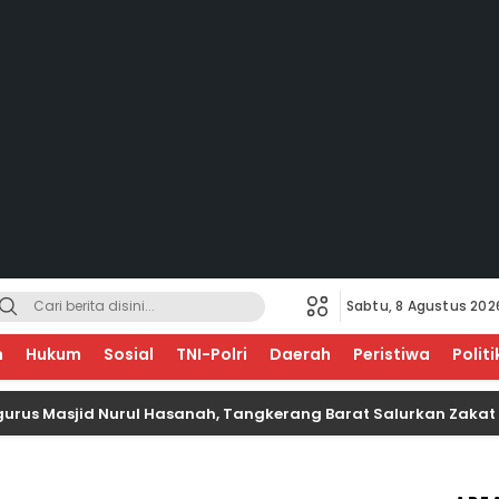
Sabtu, 8 Agustus 202
EGERI
n
Hukum
Sosial
TNI-Polri
Daerah
Peristiwa
Politi
sjid Nurul Hasanah, Tangkerang Barat Salurkan Zakat Untuk A