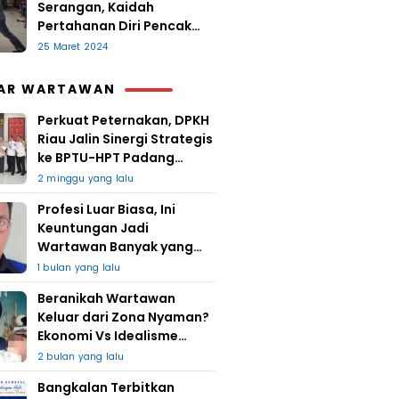
Serangan, Kaidah
Pertahanan Diri Pencak
Sugesti
25 Maret 2024
AR WARTAWAN
Perkuat Peternakan, DPKH
Riau Jalin Sinergi Strategis
ke BPTU-HPT Padang
Mengatas
2 minggu yang lalu
Profesi Luar Biasa, Ini
Keuntungan Jadi
Wartawan Banyak yang
Takut
1 bulan yang lalu
Beranikah Wartawan
Keluar dari Zona Nyaman?
Ekonomi Vs Idealisme
Jurnalistik
2 bulan yang lalu
Bangkalan Terbitkan