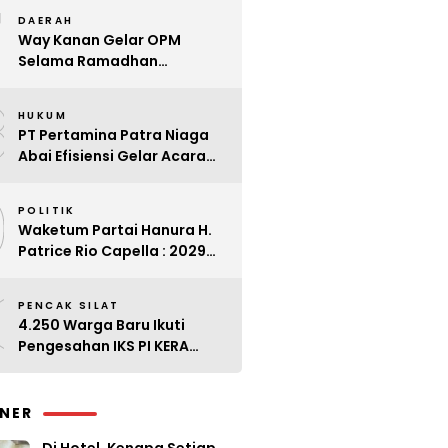
7
Kader
DAERAH
Way Kanan Gelar OPM
Selama Ramadhan
Antisipasi Lonjakan Harga
8
HUKUM
PT Pertamina Patra Niaga
Abai Efisiensi Gelar Acara
Mewah di Bali
9
POLITIK
Waketum Partai Hanura H.
Patrice Rio Capella : 2029
Harus Bangkit
0
PENCAK SILAT
4.250 Warga Baru Ikuti
Pengesahan IKS PI KERA
SAKTI Angkatan 143
INER