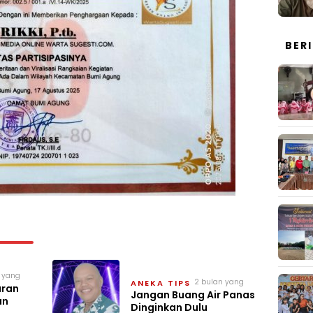
BER
n yang
2 bulan yang
ANEKA TIPS
ran
lalu
Jangan Buang Air Panas
an
Dinginkan Dulu