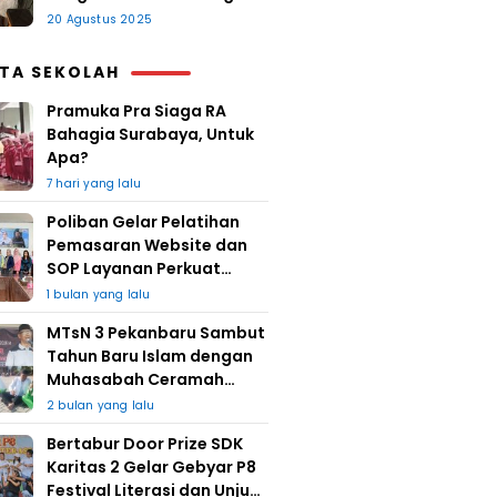
20 Agustus 2025
ITA SEKOLAH
Pramuka Pra Siaga RA
Bahagia Surabaya, Untuk
Apa?
7 hari yang lalu
Poliban Gelar Pelatihan
Pemasaran Website dan
SOP Layanan Perkuat
UMKM Berkat Guru Kapuh
1 bulan yang lalu
MTsN 3 Pekanbaru Sambut
Tahun Baru Islam dengan
Muhasabah Ceramah
Agama
2 bulan yang lalu
Bertabur Door Prize SDK
Karitas 2 Gelar Gebyar P8
Festival Literasi dan Unjuk