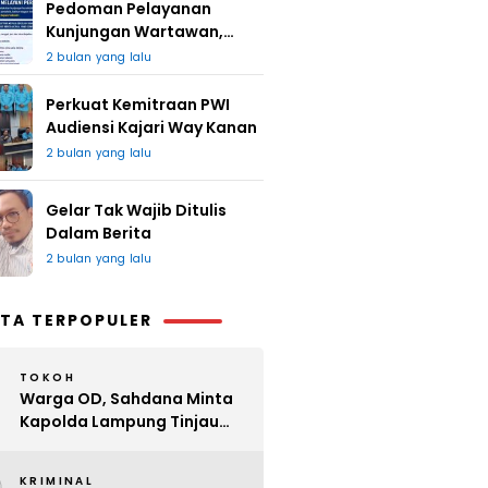
Pedoman Pelayanan
Kunjungan Wartawan,
Redaksi : Bagus Jangan
2 bulan yang lalu
Lari
Perkuat Kemitraan PWI
Audiensi Kajari Way Kanan
2 bulan yang lalu
Gelar Tak Wajib Ditulis
Dalam Berita
2 bulan yang lalu
TA TERPOPULER
TOKOH
Warga OD, Sahdana Minta
Kapolda Lampung Tinjau
Perijinan Organ Tunggal
KRIMINAL