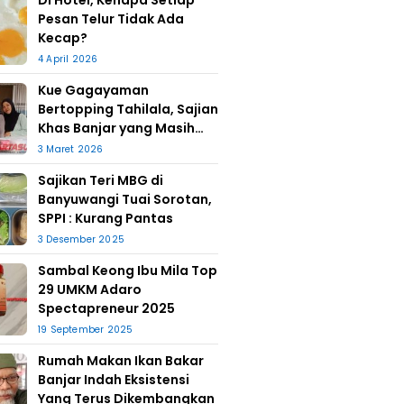
Di Hotel, Kenapa Setiap
Pesan Telur Tidak Ada
Kecap?
4 April 2026
Kue Gagayaman
Bertopping Tahilala, Sajian
Khas Banjar yang Masih
Bertahan
3 Maret 2026
Sajikan Teri MBG di
Banyuwangi Tuai Sorotan,
SPPI : Kurang Pantas
3 Desember 2025
Sambal Keong Ibu Mila Top
29 UMKM Adaro
Spectapreneur 2025
19 September 2025
Rumah Makan Ikan Bakar
Banjar Indah Eksistensi
Yang Terus Dikembangkan