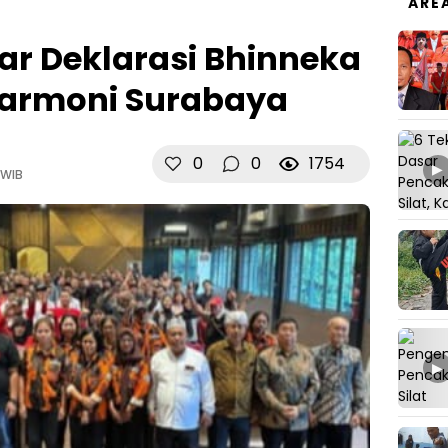
ARE
ar Deklarasi Bhinneka
Harmoni Surabaya
0
0
1754
▶
 WIB
▶