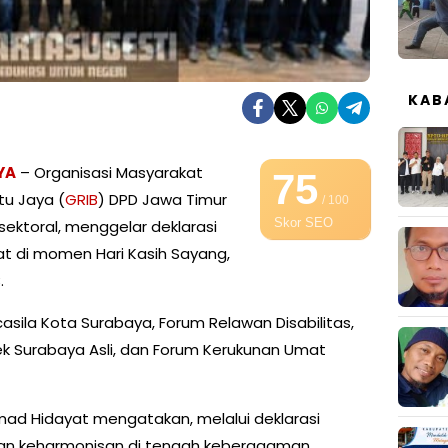
KAB
YA
– Organisasi Masyarakat
75
tu Jaya (
GRIB
) DPD Jawa Timur
/ 100
Skor SEO
ektoral, menggelar deklarasi
at di momen Hari Kasih Sayang,
.
asila Kota Surabaya, Forum Relawan Disabilitas,
ek Surabaya Asli, dan Forum Kerukunan Umat
mad Hidayat mengatakan, melalui deklarasi
kan keharmonisan di tengah keberagaman.