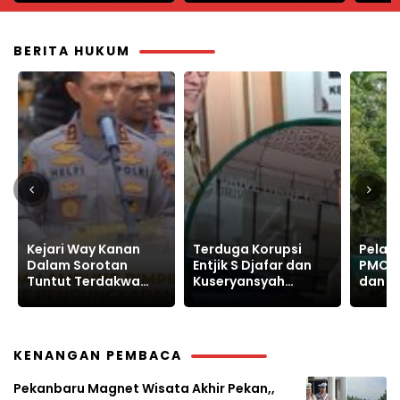
Uzbekistan
BERITA HUKUM
Terduga Korupsi
Pelanggaran, PT
GPAK G
Entjik S Djafar dan
PMC Gusur Lahan
KPK, 
Kuseryansyah
dan Intimidasi
Lapor
Hindari Media, AFPI
Warga Sukajaya
Prakt
Disorot
Bogor
Korup
KENANGAN PEMBACA
Pekanbaru Magnet Wisata Akhir Pekan,,