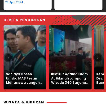
Hilang
29 April 2024
BERITA PENDIDIKAN
Institut Agama Islam
Kepala Dinas PMPTSP
Manfa
AL Hikmah Lampung
Drs. Nuryadin
Libur
Wisuda 340 Sarjana
Bacakan Sambutan
Produ
Baru
Bupati Way Kanan di
Wisuda IAI Al Hikmah
Lampung
WISATA & HIBURAN