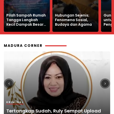
Hubungan Sejenis;
Guna Materi PKWU
Profes
Fenomena Sosial,
untuk SMK,
Keun
Budaya dan Agama
Pengantar Prakarya
Wart
dan Kewirausahaan
yang
Kelas XI
MADURA CORNER
KRIMINAL
KRIMINAL
PENDIDIKAN
TOKOH
POJOK MADURA
Tertangkap Sudah, Ruly Sempat Upload
Terungkap, Autopsi ASN Bangkalan
Bangkalan Terbitkan Pedoman Pelayanan