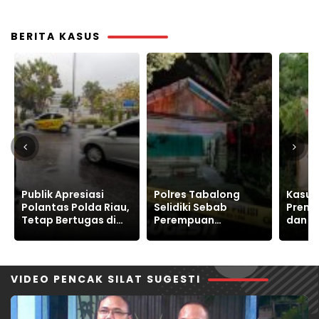
2024
BERITA KASUS
Polres Tabalong
Kasus Tanah,
Papan
Selidiki Sebab
Preman Alat Berat
Kanto
Perempuan
dan Kriminal Warga
RI, Po
Meninggal Dunia di
Sukajaya Bertahan
Korea 
Warukin
Jaga Ruang Hidup
Publik
VIDEO PENCAK SILAT SUGESTI