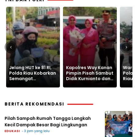
Kapolres Way Kanan
Warnai Car Free Day,
Polre
Pimpin Pisah Sambut
Polantas Karib Polda
Ungka
Didik Kurnianto dan
Riau Edukasi
Senpi
Ramadhona
Keselamatan Lalu
Narko
Lintas
Batin
BERITA REKOMENDASI
Pilah Sampah Rumah Tangga Langkah
Kecil Dampak Besar Bagi Lingkungan
EDUKASI
3 jam yang lalu