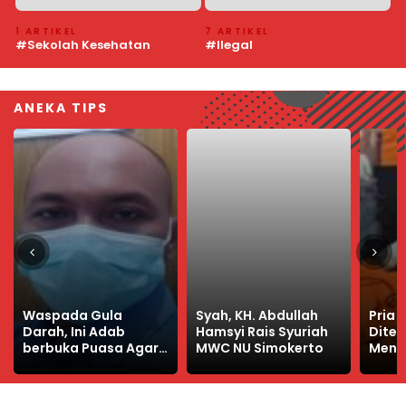
7 ARTIKEL
4 ARTIKEL
6
#Ilegal
#Pedamaran VI
#
ANEKA TIPS
Syah, KH. Abdullah
Pria di Surabaya
Hamsyi Rais Syuriah
Ditemukan
Janga
MWC NU Simokerto
Meninggal Dalam Kos
Panas