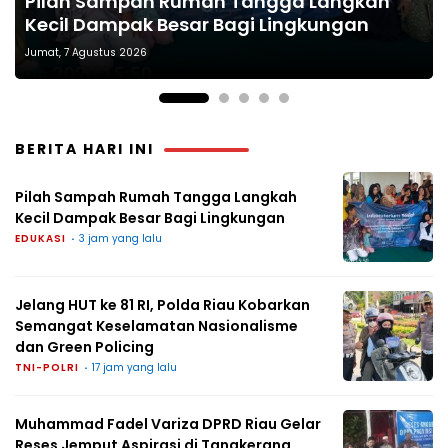
Pilah Sampah Rumah Tangga Langkah
Semangat Keselamatan Nasionalisme
Reses Jemput Aspirasi di Tangkerang
Bupati Ayu Asalasiyah Buka Monev 10
Kapolres Way Kanan Pimpin Pisah Sambut
Kecil Dampak Besar Bagi Lingkungan
dan Green Policing
Barat
Program Pokok PKK 2026 di Buay Bahuga
Didik Kurnianto dan Ramadhona
Kamis, 6 Agustus 2026
BERITA HARI INI
Pilah Sampah Rumah Tangga Langkah
Kecil Dampak Besar Bagi Lingkungan
EDUKASI
3 jam yang lalu
Jelang HUT ke 81 RI, Polda Riau Kobarkan
Semangat Keselamatan Nasionalisme
dan Green Policing
TNI-POLRI
17 jam yang lalu
Muhammad Fadel Variza DPRD Riau Gelar
Reses Jemput Aspirasi di Tangkerang