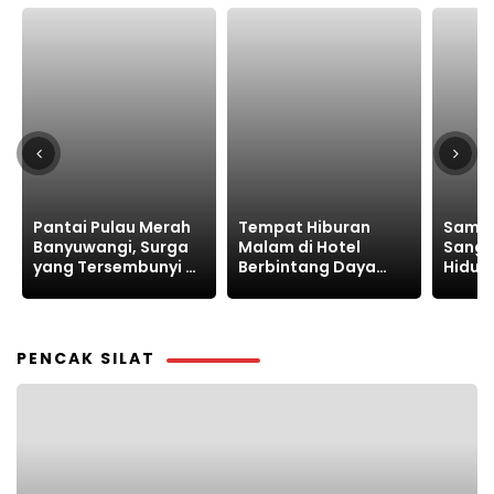
Tempat Hiburan
Sam’ani Bersama
Penga
Malam di Hotel
Sanggar Sangkakala
Luncu
Berbintang Daya
Hidupkan Kesenian
Maluk
Tarik Pelanggan
Asli Kalimantan
Cinta
Selatan
Kepe
Pemb
PENCAK SILAT