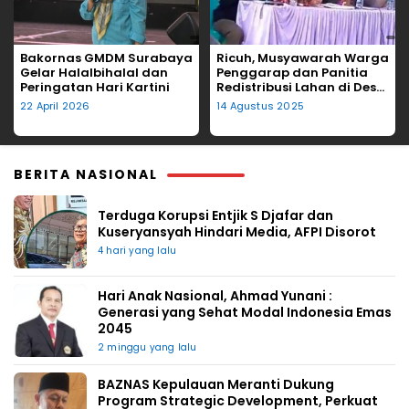
Bakornas GMDM Surabaya
Ricuh, Musyawarah Warga
Gelar Halalbihalal dan
Penggarap dan Panitia
Peringatan Hari Kartini
Redistribusi Lahan di Desa
Tegalgede Diwarnai
22 April 2026
14 Agustus 2025
Lemparan Kursi
BERITA NASIONAL
Terduga Korupsi Entjik S Djafar dan
Kuseryansyah Hindari Media, AFPI Disorot
4 hari yang lalu
Hari Anak Nasional, Ahmad Yunani :
Generasi yang Sehat Modal Indonesia Emas
2045
2 minggu yang lalu
BAZNAS Kepulauan Meranti Dukung
Program Strategic Development, Perkuat