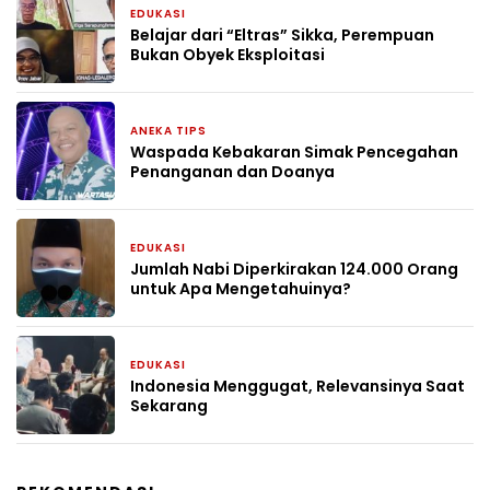
EDUKASI
1 bulan yang lalu
Belajar dari “Eltras” Sikka, Perempuan
Bukan Obyek Eksploitasi
ANEKA TIPS
1 bulan yang lalu
Waspada Kebakaran Simak Pencegahan
Penanganan dan Doanya
EDUKASI
1 bulan yang lalu
Jumlah Nabi Diperkirakan 124.000 Orang
untuk Apa Mengetahuinya?
EDUKASI
2 bulan yang lalu
Indonesia Menggugat, Relevansinya Saat
Sekarang