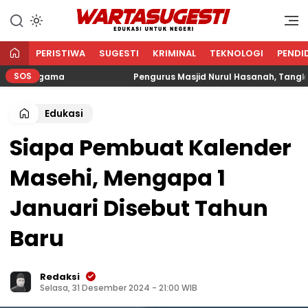
WARTA SUGESTI √ EDUKASI
Edukasi Untuk Negeri
UNTUK NEGERI
PERISTIWA
SUGESTI
KRIMINAL
TEKNOLOGI
PENDI
SOS
an Agama
Pengurus Masjid Nurul Hasanah, Tangkerang 
Edukasi
Siapa Pembuat Kalender
Masehi, Mengapa 1
Januari Disebut Tahun
Baru
Redaksi
Selasa, 31 Desember 2024 - 21:00 WIB