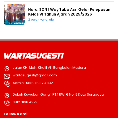
Haru, SDN 1 Way Tuba Asri Gelar Pelepasan
Kelas Vl Tahun Ajaran 2025/2026
2 bulan yang lalu
Jalan KH. Moh. Kholil VIII Bangkalan Madura
wartasugesti@gmail.com
Admin : 0889 8987 4832
Dukuh Kuwukan Gang 1 RT.1 RW. 6 No. 9 Kota Surabaya
0812 3198 4979
Follow Kami