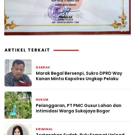
ARTIKEL TERKAIT
DAERAH
1 hari yang lalu
Marak Begal Bersenpi, Sukro DPRD Way
Kanan Minta Kapolres Ungkap Pelaku
HUKUM
5 hari yang lalu
Pelanggaran, PT PMC Gusur Lahan dan
Intimidasi Warga Sukajaya Bogor
KRIMINAL
1 bulan yang lalu
Tertangkap Sudah, Ruly Sempat Upload