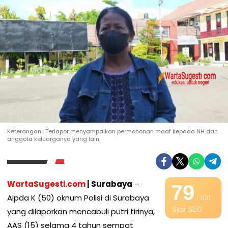
Keterangan : Terlapor menyampaikan permohonan maaf kepada NH dan
anggota keluarganya yang lain.
WartaSugesti.com
| Surabaya
–
79
Aipda K (50) oknum Polisi di Surabaya
/ 100
Skor SEO
yang dilaporkan mencabuli putri tirinya,
AAS (15) selama 4 tahun sempat