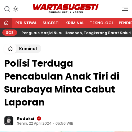
WARTA SUGESTI √ EDUKASI
Edukasi Untuk Negeri
UNTUK NEGERI
PERISTIWA
SUGESTI
KRIMINAL
TEKNOLOGI
PENDI
SOS
Pengurus Masjid Nurul Hasanah, Tangkerang Barat Salurkan Zak
Kriminal
Polisi Terduga
Pencabulan Anak Tiri di
Surabaya Minta Cabut
Laporan
Redaksi
Senin, 22 April 2024 - 05:56 WIB