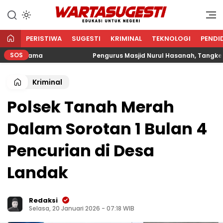
WARTA SUGESTI √ EDUKASI
Edukasi Untuk Negeri
UNTUK NEGERI
PERISTIWA
SUGESTI
KRIMINAL
TEKNOLOGI
PENDI
SOS
 Agama
Pengurus Masjid Nurul Hasanah, Tangkerang Ba
Kriminal
Polsek Tanah Merah
Dalam Sorotan 1 Bulan 4
Pencurian di Desa
Landak
Redaksi
Selasa, 20 Januari 2026 - 07:18 WIB