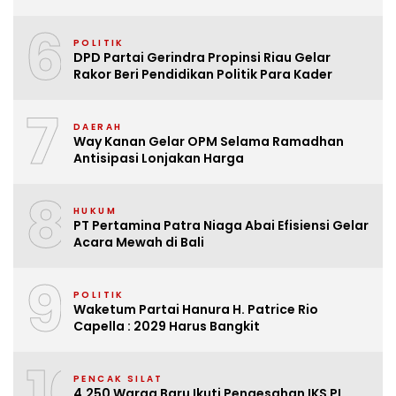
6
POLITIK
DPD Partai Gerindra Propinsi Riau Gelar
Rakor Beri Pendidikan Politik Para Kader
7
DAERAH
Way Kanan Gelar OPM Selama Ramadhan
Antisipasi Lonjakan Harga
8
HUKUM
PT Pertamina Patra Niaga Abai Efisiensi Gelar
Acara Mewah di Bali
9
POLITIK
Waketum Partai Hanura H. Patrice Rio
Capella : 2029 Harus Bangkit
10
PENCAK SILAT
4.250 Warga Baru Ikuti Pengesahan IKS PI