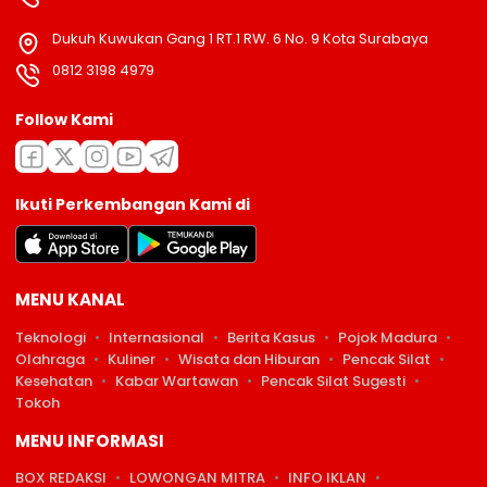
Dukuh Kuwukan Gang 1 RT.1 RW. 6 No. 9 Kota Surabaya
0812 3198 4979
Follow Kami
Ikuti Perkembangan Kami di
MENU KANAL
Teknologi
Internasional
Berita Kasus
Pojok Madura
Olahraga
Kuliner
Wisata dan Hiburan
Pencak Silat
Kesehatan
Kabar Wartawan
Pencak Silat Sugesti
Tokoh
MENU INFORMASI
BOX REDAKSI
LOWONGAN MITRA
INFO IKLAN