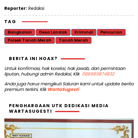
Reporter:
Redaksi
TAG
Bangkalan
Desa Landak
Kriminal
Pencurian
Polsek Tanah Merah
Tanah Merah
BERITA INI HOAX?
Untuk konfirmasi, hak koreksi, hak jawab, dan permintaan
liputan, hubungi admin Redaksi, Klik
088989874832
Anda juga harus mengikuti Saluran kami untuk update berita
premium terkini, Klik
WartaSugesti
PENGHARGAAN UTK DEDIKASI MEDIA
WARTASUGESTI