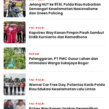
Jelang HUT ke 81 RI, Polda Riau Kobarkan
Semangat Keselamatan Nasionalisme
dan Green Policing
TNI-POLRI
3 hari yang lalu
Kapolres Way Kanan Pimpin Pisah Sambut
Didik Kurnianto dan Ramadhona
HUKUM
6 hari yang lalu
Pelanggaran, PT PMC Gusur Lahan dan
Intimidasi Warga Sukajaya Bogor
TNI-POLRI
6 hari yang lalu
Warnai Car Free Day, Polantas Karib Polda
Riau Edukasi Keselamatan Lalu Lintas
TNI-POLRI
7 hari yang lalu
Polres Way Kanan Ungkap Kepemilikan