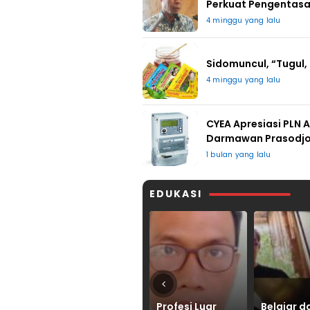
Perkuat Pengentasa
4 minggu yang lalu
Sidomuncul, “Tugul,
4 minggu yang lalu
CYEA Apresiasi PLN 
Darmawan Prasodj
1 bulan yang lalu
EDUKASI
ri
Profesi Luar
Belajar dari
Waspad