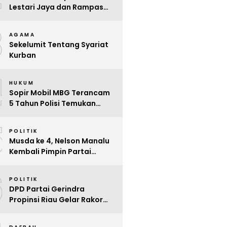
Lestari Jaya dan Rampas
Motor di Way Tuba, Warga
3
Resah
AGAMA
Sekelumit Tentang Syariat
Kurban
4
HUKUM
Sopir Mobil MBG Terancam
5 Tahun Polisi Temukan
Kelalaian
5
POLITIK
Musda ke 4, Nelson Manalu
Kembali Pimpin Partai
Hanura Siak Periode 2025 –
6
2030
POLITIK
DPD Partai Gerindra
Propinsi Riau Gelar Rakor
Beri Pendidikan Politik Para
Kader