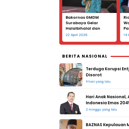
Bakornas GMDM
Ri
Surabaya Gelar
Wa
Halalbihalal dan
Pa
Peringatan Hari Kartini
La
22 April 2026
14
Te
Le
BERITA NASIONAL
Terduga Korupsi Entj
Disorot
4 hari yang lalu
Hari Anak Nasional,
Indonesia Emas 204
2 minggu yang lalu
BAZNAS Kepulauan M