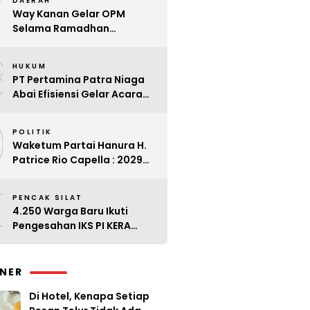
7
DAERAH
Way Kanan Gelar OPM
Selama Ramadhan
Antisipasi Lonjakan Harga
8
HUKUM
PT Pertamina Patra Niaga
Abai Efisiensi Gelar Acara
Mewah di Bali
9
POLITIK
Waketum Partai Hanura H.
Patrice Rio Capella : 2029
Harus Bangkit
0
PENCAK SILAT
4.250 Warga Baru Ikuti
Pengesahan IKS PI KERA
SAKTI Angkatan 143
INER
Di Hotel, Kenapa Setiap