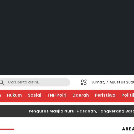
Jumat, 7 Agustus 202
√ EDUKASI UNTUK NEGERI
n
Hukum
Sosial
TNI-Polri
Daerah
Peristiwa
Politi
Pengurus Masjid Nurul Hasanah, Tangkerang Barat S
ARE