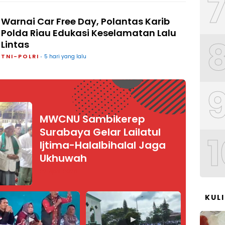
Warnai Car Free Day, Polantas Karib
Polda Riau Edukasi Keselamatan Lalu
Lintas
TNI-POLRI
5 hari yang lalu
MWCNU Sambikerep
Surabaya Gelar Lailatul
1
Ijtima-Halalbihalal Jaga
Ukhuwah
22 April 2026
KUL
▶
▶