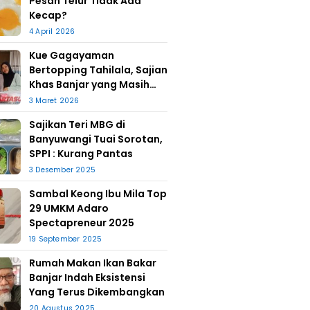
Pesan Telur Tidak Ada
Kecap?
4 April 2026
Kue Gagayaman
Bertopping Tahilala, Sajian
Khas Banjar yang Masih
Bertahan
3 Maret 2026
Sajikan Teri MBG di
Banyuwangi Tuai Sorotan,
SPPI : Kurang Pantas
3 Desember 2025
Sambal Keong Ibu Mila Top
29 UMKM Adaro
Spectapreneur 2025
19 September 2025
Rumah Makan Ikan Bakar
Banjar Indah Eksistensi
Yang Terus Dikembangkan
20 Agustus 2025