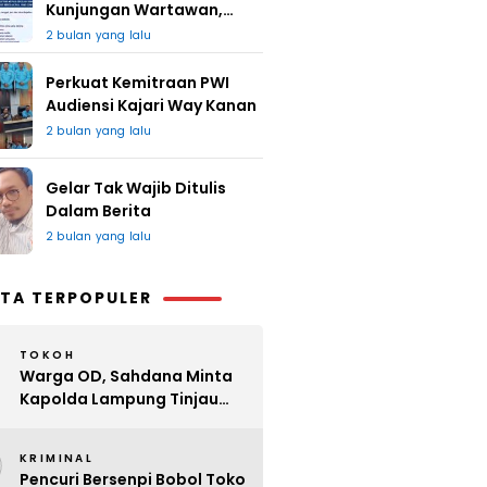
Kunjungan Wartawan,
Redaksi : Bagus Jangan
2 bulan yang lalu
Lari
Perkuat Kemitraan PWI
Audiensi Kajari Way Kanan
2 bulan yang lalu
Gelar Tak Wajib Ditulis
Dalam Berita
2 bulan yang lalu
TA TERPOPULER
TOKOH
Warga OD, Sahdana Minta
Kapolda Lampung Tinjau
Perijinan Organ Tunggal
2
KRIMINAL
Pencuri Bersenpi Bobol Toko