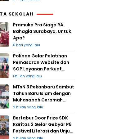
ITA SEKOLAH
Pramuka Pra Siaga RA
Bahagia Surabaya, Untuk
Apa?
6 hari yang lalu
Poliban Gelar Pelatihan
Pemasaran Website dan
SOP Layanan Perkuat
UMKM Berkat Guru Kapuh
1 bulan yang lalu
MTsN 3 Pekanbaru Sambut
Tahun Baru Islam dengan
Muhasabah Ceramah
Agama
2 bulan yang lalu
Bertabur Door Prize SDK
Karitas 2 Gelar Gebyar P8
Festival Literasi dan Unjuk
Karya
2 bulan yang lalu