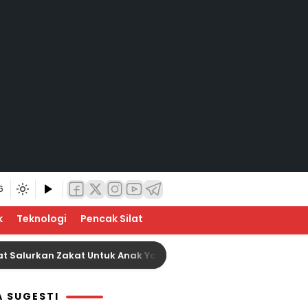
6
k
Teknologi
Pencak Silat
alurkan Zakat Untuk Anak Yatim Sebanyak 21 Orang
A SUGESTI