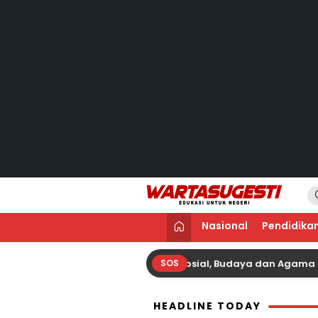
WARTA SUGESTI 
Edukasi Untuk Negeri
Nasional
Pendidika
Hubungan Sejenis; Fenomena Sosial, Budaya dan Agama
SOS
HEADLINE TODAY