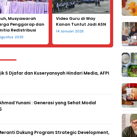
cuh, Musyawarah
Video Guru di Way
rga Penggarap dan
Kanan Tuntut Jadi ASN
nitia Redistribusi
14 Januari 2025
han di Desa
 Agustus 2025
galgede Diwarnai
mparan Kursi
ik S Djafar dan Kuseryansyah Hindari Media, AFPI
 Ahmad Yunani : Generasi yang Sehat Modal
5
eranti Dukung Program Strategic Development,