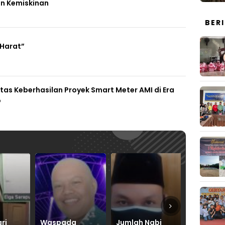
n Kemiskinan
BER
 Harat”
Atas Keberhasilan Proyek Smart Meter AMI di Era
o
a
Jumlah Nabi
Indonesia
Diskusi