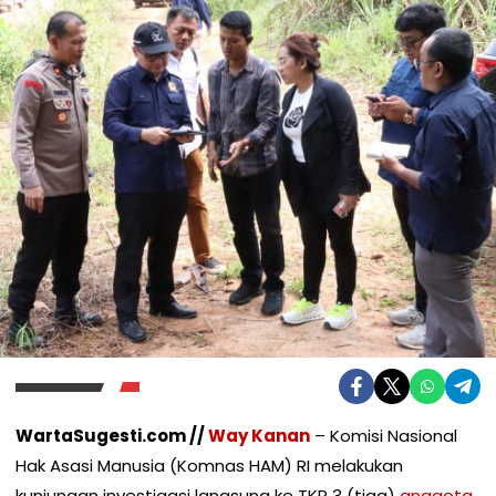
WartaSugesti.com //
Way Kanan
– Komisi Nasional
Hak Asasi Manusia (Komnas HAM) RI melakukan
kunjungan investigasi langsung ke TKP 3 (tiga)
anggota