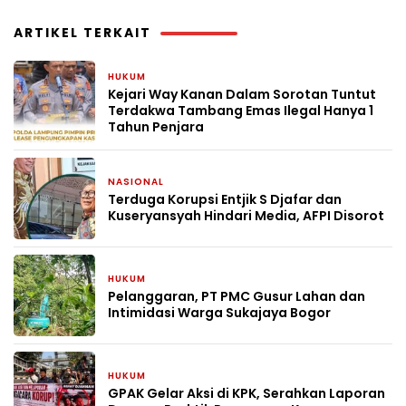
ARTIKEL TERKAIT
HUKUM
5 hari yang lalu
Kejari Way Kanan Dalam Sorotan Tuntut
Terdakwa Tambang Emas Ilegal Hanya 1
Tahun Penjara
NASIONAL
6 hari yang lalu
Terduga Korupsi Entjik S Djafar dan
Kuseryansyah Hindari Media, AFPI Disorot
HUKUM
7 hari yang lalu
Pelanggaran, PT PMC Gusur Lahan dan
Intimidasi Warga Sukajaya Bogor
HUKUM
2 minggu yang lalu
GPAK Gelar Aksi di KPK, Serahkan Laporan