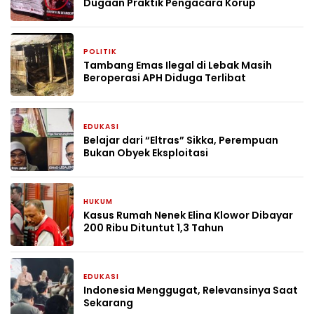
Dugaan Praktik Pengacara Korup
POLITIK
4 minggu yang lalu
Tambang Emas Ilegal di Lebak Masih
Beroperasi APH Diduga Terlibat
EDUKASI
1 bulan yang lalu
Belajar dari “Eltras” Sikka, Perempuan
Bukan Obyek Eksploitasi
HUKUM
1 bulan yang lalu
Kasus Rumah Nenek Elina Klowor Dibayar
200 Ribu Dituntut 1,3 Tahun
EDUKASI
2 bulan yang lalu
Indonesia Menggugat, Relevansinya Saat
Sekarang