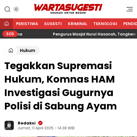
WARTA SUGESTI √ EDUKASI
Edukasi Untuk Negeri
UNTUK NEGERI
PERISTIWA
SUGESTI
KRIMINAL
TEKNOLOGI
PENDI
SOS
ama
Pengurus Masjid Nurul Hasanah, Tangkerang Barat
Hukum
Tegakkan Supremasi
Hukum, Komnas HAM
Investigasi Gugurnya
Polisi di Sabung Ayam
Redaksi
Jumat, 11 April 2025 - 14:38 WIB