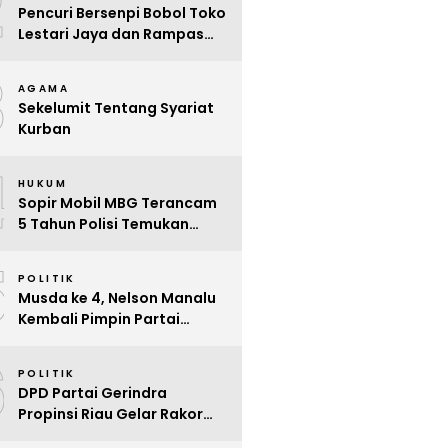
2
Pencuri Bersenpi Bobol Toko
Lestari Jaya dan Rampas
Motor di Way Tuba, Warga
3
Resah
AGAMA
Sekelumit Tentang Syariat
Kurban
4
HUKUM
Sopir Mobil MBG Terancam
5 Tahun Polisi Temukan
Kelalaian
5
POLITIK
Musda ke 4, Nelson Manalu
Kembali Pimpin Partai
Hanura Siak Periode 2025 –
6
2030
POLITIK
DPD Partai Gerindra
Propinsi Riau Gelar Rakor
Beri Pendidikan Politik Para