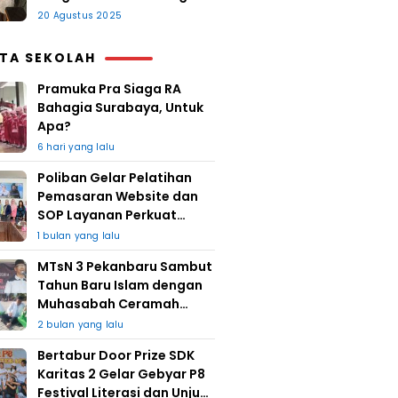
20 Agustus 2025
ITA SEKOLAH
Pramuka Pra Siaga RA
Bahagia Surabaya, Untuk
Apa?
6 hari yang lalu
Poliban Gelar Pelatihan
Pemasaran Website dan
SOP Layanan Perkuat
UMKM Berkat Guru Kapuh
1 bulan yang lalu
MTsN 3 Pekanbaru Sambut
Tahun Baru Islam dengan
Muhasabah Ceramah
Agama
2 bulan yang lalu
Bertabur Door Prize SDK
Karitas 2 Gelar Gebyar P8
Festival Literasi dan Unjuk