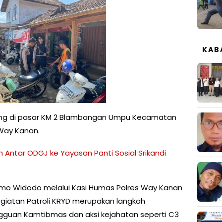
KAB
sung di pasar KM 2 Blambangan Umpu Kecamatan
ay Kanan.
 Antar ODGJ ke Yayasan Panti Sosial Srikandi
mo Widodo melalui Kasi Humas Polres Way Kanan
giatan Patroli KRYD merupakan langkah
gguan Kamtibmas dan aksi kejahatan seperti C3