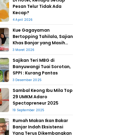
Di Hotel, Kenapa Setiap
Pesan Telur Tidak Ada
Kecap?
4 April 2026
Kue Gagayaman
Bertopping Tahilala, Sajian
Khas Banjar yang Masih
Bertahan
3 Maret 2026
Sajikan Teri MBG di
Banyuwangi Tuai Sorotan,
SPPI : Kurang Pantas
3 Desember 2025
Sambal Keong Ibu Mila Top
29 UMKM Adaro
Spectapreneur 2025
19 September 2025
Rumah Makan Ikan Bakar
Banjar Indah Eksistensi
Yang Terus Dikembangkan