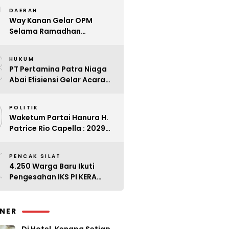
7
Kader
DAERAH
Way Kanan Gelar OPM
Selama Ramadhan
Antisipasi Lonjakan Harga
8
HUKUM
PT Pertamina Patra Niaga
Abai Efisiensi Gelar Acara
Mewah di Bali
9
POLITIK
Waketum Partai Hanura H.
Patrice Rio Capella : 2029
Harus Bangkit
0
PENCAK SILAT
4.250 Warga Baru Ikuti
Pengesahan IKS PI KERA
SAKTI Angkatan 143
INER