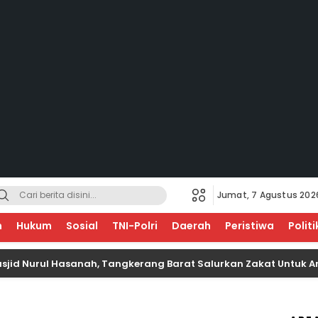
Jumat, 7 Agustus 202
EGERI
n
Hukum
Sosial
TNI-Polri
Daerah
Peristiwa
Politi
urul Hasanah, Tangkerang Barat Salurkan Zakat Untuk Anak Y