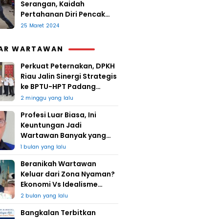
Serangan, Kaidah
Pertahanan Diri Pencak
Sugesti
25 Maret 2024
AR WARTAWAN
Perkuat Peternakan, DPKH
Riau Jalin Sinergi Strategis
ke BPTU-HPT Padang
Mengatas
2 minggu yang lalu
Profesi Luar Biasa, Ini
Keuntungan Jadi
Wartawan Banyak yang
Takut
1 bulan yang lalu
Beranikah Wartawan
Keluar dari Zona Nyaman?
Ekonomi Vs Idealisme
Jurnalistik
2 bulan yang lalu
Bangkalan Terbitkan