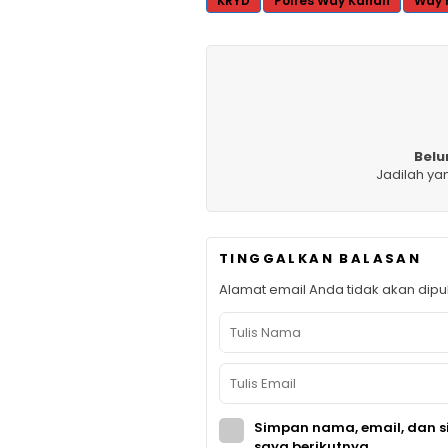
KRYD
Polres Way Kanan
Way 
Belu
Jadilah ya
TINGGALKAN BALASAN
Alamat email Anda tidak akan dipub
Simpan nama, email, dan s
saya berikutnya.