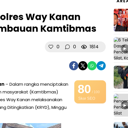
ARE
Polres Way Kanan
imbauan Kamtibmas
0
0
1814
▶
B
an
– Dalam rangka menciptakan
80
an masyarakat (Kamtibmas)
/ 100
Skor SEO
lres Way Kanan melaksanakan
▶
Yang Ditingkatkan (KRYD), Minggu