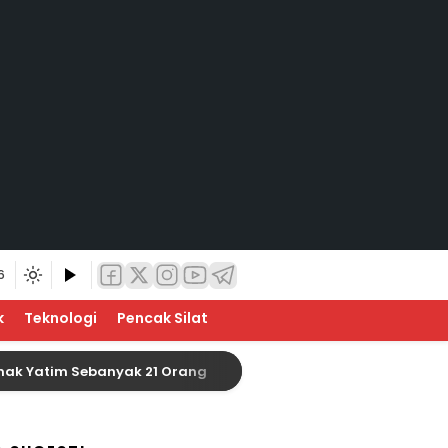
6
k
Teknologi
Pencak Silat
atim Sebanyak 21 Orang
Baznas Indragiri Hulu Si