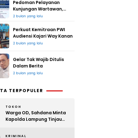
Pedoman Pelayanan
Kunjungan Wartawan,
Redaksi : Bagus Jangan
2 bulan yang lalu
Lari
Perkuat Kemitraan PWI
Audiensi Kajari Way Kanan
2 bulan yang lalu
Gelar Tak Wajib Ditulis
Dalam Berita
2 bulan yang lalu
TA TERPOPULER
TOKOH
Warga OD, Sahdana Minta
Kapolda Lampung Tinjau
Perijinan Organ Tunggal
KRIMINAL