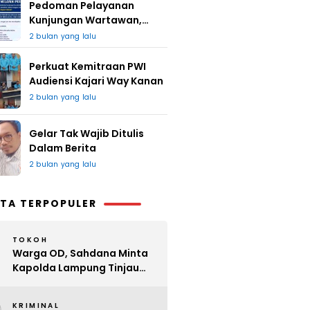
Pedoman Pelayanan
Kunjungan Wartawan,
Redaksi : Bagus Jangan
2 bulan yang lalu
Lari
Perkuat Kemitraan PWI
Audiensi Kajari Way Kanan
2 bulan yang lalu
Gelar Tak Wajib Ditulis
Dalam Berita
2 bulan yang lalu
TA TERPOPULER
TOKOH
Warga OD, Sahdana Minta
Kapolda Lampung Tinjau
Perijinan Organ Tunggal
KRIMINAL