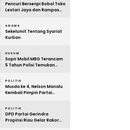
2
Pencuri Bersenpi Bobol Toko
Lestari Jaya dan Rampas
Motor di Way Tuba, Warga
3
Resah
AGAMA
Sekelumit Tentang Syariat
Kurban
4
HUKUM
Sopir Mobil MBG Terancam
5 Tahun Polisi Temukan
Kelalaian
5
POLITIK
Musda ke 4, Nelson Manalu
Kembali Pimpin Partai
Hanura Siak Periode 2025 –
6
2030
POLITIK
DPD Partai Gerindra
Propinsi Riau Gelar Rakor
Beri Pendidikan Politik Para