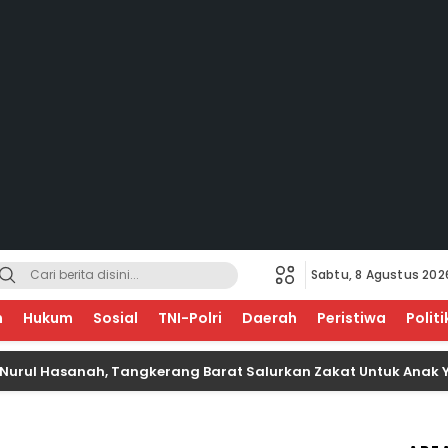
Sabtu, 8 Agustus 202
EGERI
n
Hukum
Sosial
TNI-Polri
Daerah
Peristiwa
Politi
sanah, Tangkerang Barat Salurkan Zakat Untuk Anak Yatim Se