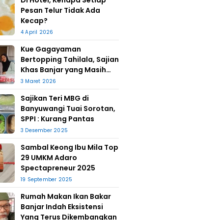
Di Hotel, Kenapa Setiap
Pesan Telur Tidak Ada
Kecap?
4 April 2026
Kue Gagayaman
Bertopping Tahilala, Sajian
Khas Banjar yang Masih
Bertahan
3 Maret 2026
Sajikan Teri MBG di
Banyuwangi Tuai Sorotan,
SPPI : Kurang Pantas
3 Desember 2025
Sambal Keong Ibu Mila Top
29 UMKM Adaro
Spectapreneur 2025
19 September 2025
Rumah Makan Ikan Bakar
Banjar Indah Eksistensi
Yang Terus Dikembangkan