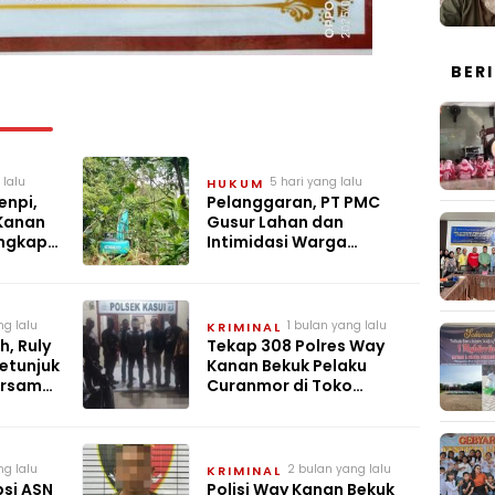
BER
 lalu
5 hari yang lalu
HUKUM
enpi,
Pelanggaran, PT PMC
Kanan
Gusur Lahan dan
Ungkap
Intimidasi Warga
Sukajaya Bogor
ng lalu
1 bulan yang lalu
KRIMINAL
, Ruly
Tekap 308 Polres Way
etunjuk
Kanan Bekuk Pelaku
ersama
Curanmor di Toko
Kantau
ng lalu
2 bulan yang lalu
KRIMINAL
si ASN
Polisi Way Kanan Bekuk