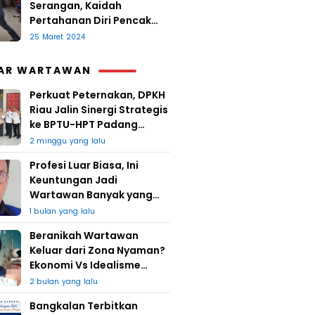
Serangan, Kaidah
Pertahanan Diri Pencak
Sugesti
25 Maret 2024
AR WARTAWAN
Perkuat Peternakan, DPKH
Riau Jalin Sinergi Strategis
ke BPTU-HPT Padang
Mengatas
2 minggu yang lalu
Profesi Luar Biasa, Ini
Keuntungan Jadi
Wartawan Banyak yang
Takut
1 bulan yang lalu
Beranikah Wartawan
Keluar dari Zona Nyaman?
Ekonomi Vs Idealisme
Jurnalistik
2 bulan yang lalu
Bangkalan Terbitkan