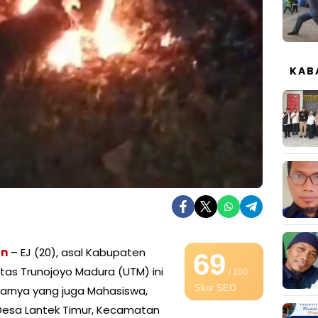
KAB
an
– EJ (20), asal Kabupaten
69
tas Trunojoyo Madura (UTM) ini
/ 100
Skor SEO
carnya yang juga Mahasiswa,
a Desa Lantek Timur, Kecamatan