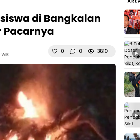
ARE
siswa di Bangkalan
r Pacarnya
0
0
3810
▶
0 WIB
▶