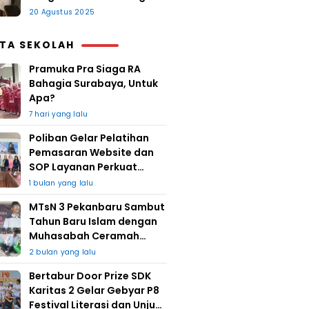
20 Agustus 2025
ITA SEKOLAH
Pramuka Pra Siaga RA
Bahagia Surabaya, Untuk
Apa?
7 hari yang lalu
Poliban Gelar Pelatihan
Pemasaran Website dan
SOP Layanan Perkuat
UMKM Berkat Guru Kapuh
1 bulan yang lalu
MTsN 3 Pekanbaru Sambut
Tahun Baru Islam dengan
Muhasabah Ceramah
Agama
2 bulan yang lalu
Bertabur Door Prize SDK
Karitas 2 Gelar Gebyar P8
Festival Literasi dan Unjuk