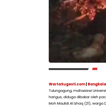
WartaSugesti.com
|
Bangkal
Tulungagung, mahasiswi Universi
hangus, diduga dibakar oleh pa
Moh Maulidi Al Izhaq (21), warg