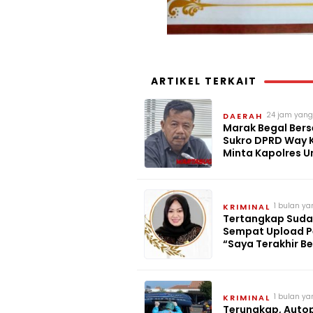
ARTIKEL TERKAIT
24 jam yang
DAERAH
Marak Begal Bers
Sukro DPRD Way 
Minta Kapolres 
Pelaku
1 bulan ya
KRIMINAL
Tertangkap Sudah
Sempat Upload P
“Saya Terakhir B
Orang Ini”
1 bulan ya
KRIMINAL
Terungkap, Autop