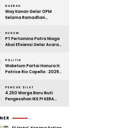
7
Kader
DAERAH
Way Kanan Gelar OPM
Selama Ramadhan
Antisipasi Lonjakan Harga
8
HUKUM
PT Pertamina Patra Niaga
Abai Efisiensi Gelar Acara
Mewah di Bali
9
POLITIK
Waketum Partai Hanura H.
Patrice Rio Capella : 2029
Harus Bangkit
0
PENCAK SILAT
4.250 Warga Baru Ikuti
Pengesahan IKS PI KERA
SAKTI Angkatan 143
INER