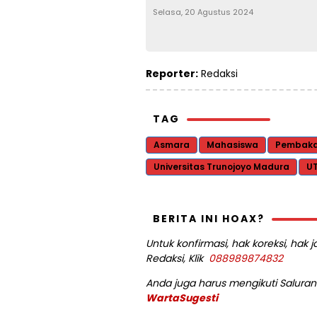
Selasa, 20 Agustus 2024
Reporter:
Redaksi
TAG
Asmara
Mahasiswa
Pembaka
Universitas Trunojoyo Madura
U
BERITA INI HOAX?
Untuk konfirmasi, hak koreksi, hak
Redaksi, Klik
088989874832
Anda juga harus mengikuti Saluran 
WartaSugesti