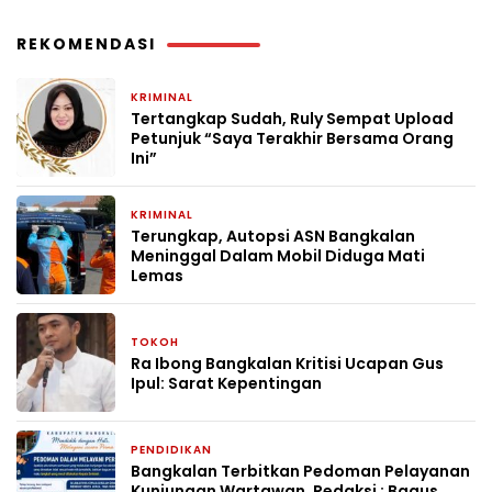
REKOMENDASI
KRIMINAL
1 bulan yang lalu
Tertangkap Sudah, Ruly Sempat Upload
Petunjuk “Saya Terakhir Bersama Orang
Ini”
KRIMINAL
1 bulan yang lalu
Terungkap, Autopsi ASN Bangkalan
Meninggal Dalam Mobil Diduga Mati
Lemas
TOKOH
2 bulan yang lalu
Ra Ibong Bangkalan Kritisi Ucapan Gus
Ipul: Sarat Kepentingan
PENDIDIKAN
2 bulan yang lalu
Bangkalan Terbitkan Pedoman Pelayanan
Kunjungan Wartawan, Redaksi : Bagus