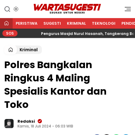
WARTA SUGESTI √ EDUKASI
Edukasi Untuk Negeri
UNTUK NEGERI
PERISTIWA
SUGESTI
KRIMINAL
TEKNOLOGI
PENDI
SOS
Pengurus Masjid Nurul Hasanah, Tangkerang Barat Sa
Kriminal
Polres Bangkalan
Ringkus 4 Maling
Spesialis Kantor dan
Toko
Redaksi
Kamis, 18 Juli 2024 - 06:03 WIB