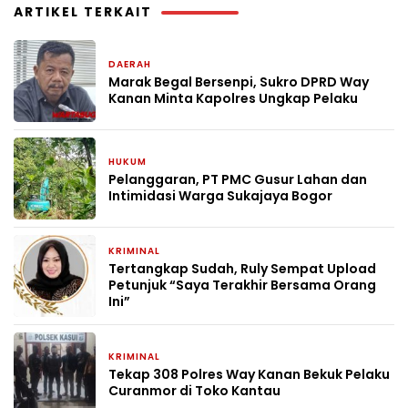
ARTIKEL TERKAIT
DAERAH
11 jam yang lalu
Marak Begal Bersenpi, Sukro DPRD Way
Kanan Minta Kapolres Ungkap Pelaku
HUKUM
4 hari yang lalu
Pelanggaran, PT PMC Gusur Lahan dan
Intimidasi Warga Sukajaya Bogor
KRIMINAL
1 bulan yang lalu
Tertangkap Sudah, Ruly Sempat Upload
Petunjuk “Saya Terakhir Bersama Orang
Ini”
KRIMINAL
1 bulan yang lalu
Tekap 308 Polres Way Kanan Bekuk Pelaku
Curanmor di Toko Kantau