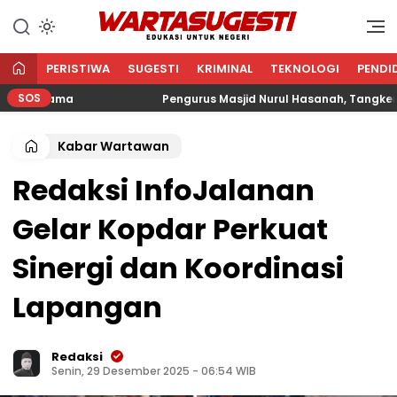
WARTA SUGESTI √ EDUKASI
Edukasi Untuk Negeri
UNTUK NEGERI
PERISTIWA
SUGESTI
KRIMINAL
TEKNOLOGI
PENDI
SOS
 Agama
Pengurus Masjid Nurul Hasanah, Tangkerang Ba
Kabar Wartawan
Redaksi InfoJalanan
Gelar Kopdar Perkuat
Sinergi dan Koordinasi
Lapangan
Redaksi
Senin, 29 Desember 2025 - 06:54 WIB