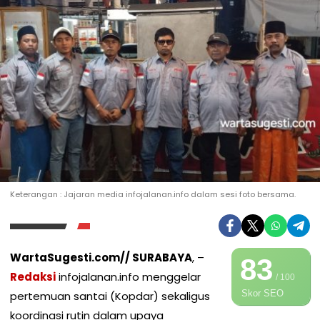
Keterangan : Jajaran media infojalanan.info dalam sesi foto bersama.
WartaSugesti.com// ​SURABAYA
, –
83
Redaksi
infojalanan.info menggelar
/ 100
Skor SEO
pertemuan santai (Kopdar) sekaligus
koordinasi rutin dalam upaya