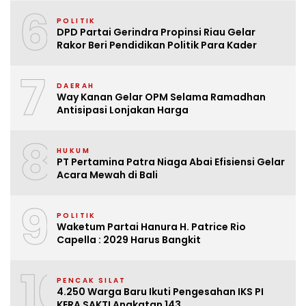
6
POLITIK
DPD Partai Gerindra Propinsi Riau Gelar
Rakor Beri Pendidikan Politik Para Kader
7
DAERAH
Way Kanan Gelar OPM Selama Ramadhan
Antisipasi Lonjakan Harga
8
HUKUM
PT Pertamina Patra Niaga Abai Efisiensi Gelar
Acara Mewah di Bali
9
POLITIK
Waketum Partai Hanura H. Patrice Rio
Capella : 2029 Harus Bangkit
10
PENCAK SILAT
4.250 Warga Baru Ikuti Pengesahan IKS PI
KERA SAKTI Angkatan 143