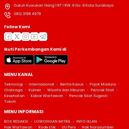
Dukuh Kuwukan Gang 1 RT.1 RW. 6 No. 9 Kota Surabaya
0812 3198 4979
Follow Kami
Ikuti Perkembangan Kami di
MENU KANAL
Teknologi
Internasional
Berita Kasus
Pojok Madura
Olahraga
Kuliner
Wisata dan Hiburan
Pencak Silat
Kesehatan
Kabar Wartawan
Pencak Silat Sugesti
Tokoh
MENU INFORMASI
BOX REDAKSI
LOWONGAN MITRA
INFO IKLAN
Hak Wartawan
Kode Etik
UU Pers
Hak Narasumber