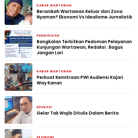
KABAR WARTAWAN
2 bulan yang lalu
Beranikah Wartawan Keluar dari Zona
Nyaman? Ekonomi Vs Idealisme Jurnalistik
PENDIDIKAN
2 bulan yang lalu
Bangkalan Terbitkan Pedoman Pelayanan
Kunjungan Wartawan, Redaksi : Bagus
Jangan Lari
KABAR WARTAWAN
2 bulan yang lalu
Perkuat Kemitraan PWI Audiensi Kajari
Way Kanan
EDUKASI
2 bulan yang lalu
Gelar Tak Wajib Ditulis Dalam Berita
EKONOMI
2 bulan yang lalu