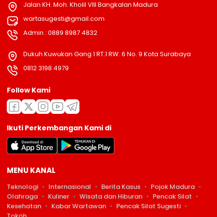
Jalan KH. Moh. Kholil VIII Bangkalan Madura
wartasugesti@gmail.com
Admin : 0889 8987 4832
Dukuh Kuwukan Gang 1 RT.1 RW. 6 No. 9 Kota Surabaya
0812 3198 4979
Follow Kami
Ikuti Perkembangan Kami di
MENU KANAL
Teknologi
Internasional
Berita Kasus
Pojok Madura
Olahraga
Kuliner
Wisata dan Hiburan
Pencak Silat
Kesehatan
Kabar Wartawan
Pencak Silat Sugesti
Tokoh