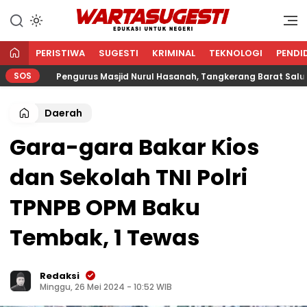
WARTA SUGESTI √ EDUKASI
Edukasi Untuk Negeri
UNTUK NEGERI
PERISTIWA
SUGESTI
KRIMINAL
TEKNOLOGI
PENDI
SOS
Pengurus Masjid Nurul Hasanah, Tangkerang Barat Salurkan Z
Daerah
Gara-gara Bakar Kios
dan Sekolah TNI Polri
TPNPB OPM Baku
Tembak, 1 Tewas
Redaksi
Minggu, 26 Mei 2024 - 10:52 WIB