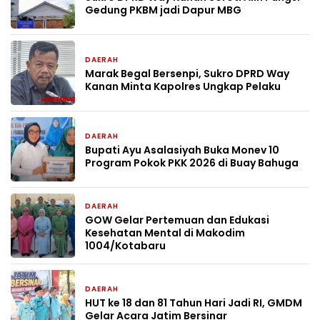
Gedung PKBM jadi Dapur MBG
DAERAH
11 jam yang lalu
Marak Begal Bersenpi, Sukro DPRD Way
Kanan Minta Kapolres Ungkap Pelaku
DAERAH
1 hari yang lalu
Bupati Ayu Asalasiyah Buka Monev 10
Program Pokok PKK 2026 di Buay Bahuga
DAERAH
4 hari yang lalu
GOW Gelar Pertemuan dan Edukasi
Kesehatan Mental di Makodim
1004/Kotabaru
DAERAH
5 hari yang lalu
HUT ke 18 dan 81 Tahun Hari Jadi RI, GMDM
Gelar Acara Jatim Bersinar