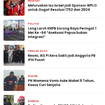
EDUKASI
3 bulan yang lalu
Meluruskan Isu Israel jadi Sponsor WPLO
untuk Gugat Resolusi 1752 dan 2504
POLITIK
1 Mei 2026
Long Larch KNPB Sorong Raya Peringat 1
Mei Ke -64 “Aneksasi Papua bukan
Integrasi”
PENCAK SILAT
4 Agustus 2025
Resmi, IKS PI Kera Sakti jadi Anggota PB
IPSI Pusat
HUKUM
23 Juli 2025
PN Wamena Vonis Aske Mabel 8 Tahun,
Kasus Curi Senjata
DAERAH
26 Maret 2025