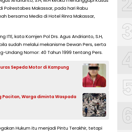
. Agus Andrianto, S.H, M.H ketika menanggapi Kasus
di Polrestabes Makassar, pada hari Rabu
mah bersama Media di Hotel Rinra Makassar,
TE, kata Komjen Pol Drs. Agus Andrianto, S.H,
abila sudah melalui mekanisme Dewan Pers, serta
ng-Undang Nomor: 40 Tahun 1999 tentang Pers.
 Curas Sepeda Motor di Kampung
 Pacitan, Warga diminta Waspada
akan Hukum itu menjadi Pintu Terakhir, tetapi