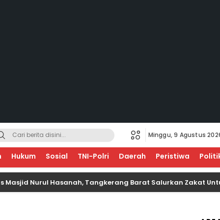
Minggu, 9 Agustus 202
EGERI
n
Hukum
Sosial
TNI-Polri
Daerah
Peristiwa
Politi
 Nurul Hasanah, Tangkerang Barat Salurkan Zakat Untuk Anak