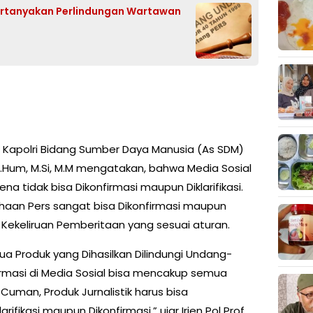
ertanyakan Perlindungan Wartawan
 Kapolri Bidang Sumber Daya Manusia (As SDM)
o, M.Hum, M.Si, M.M mengatakan, bahwa Media Sosial
a tidak bisa Dikonfirmasi maupun Diklarifikasi.
aan Pers sangat bisa Dikonfirmasi maupun
di Kekeliruan Pemberitaan yang sesuai aturan.
 Produk yang Dihasilkan Dilindungi Undang-
ormasi di Media Sosial bisa mencakup semua
Cuman, Produk Jurnalistik harus bisa
ifikasi maupun Dikonfirmasi,” ujar Irjen Pol Prof.