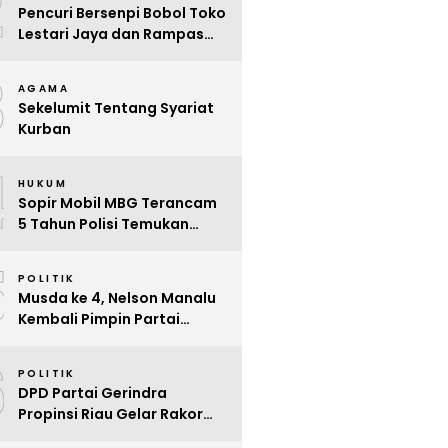
2
Pencuri Bersenpi Bobol Toko
Lestari Jaya dan Rampas
Motor di Way Tuba, Warga
3
Resah
AGAMA
Sekelumit Tentang Syariat
Kurban
4
HUKUM
Sopir Mobil MBG Terancam
5 Tahun Polisi Temukan
Kelalaian
5
POLITIK
Musda ke 4, Nelson Manalu
Kembali Pimpin Partai
Hanura Siak Periode 2025 –
6
2030
POLITIK
DPD Partai Gerindra
Propinsi Riau Gelar Rakor
Beri Pendidikan Politik Para