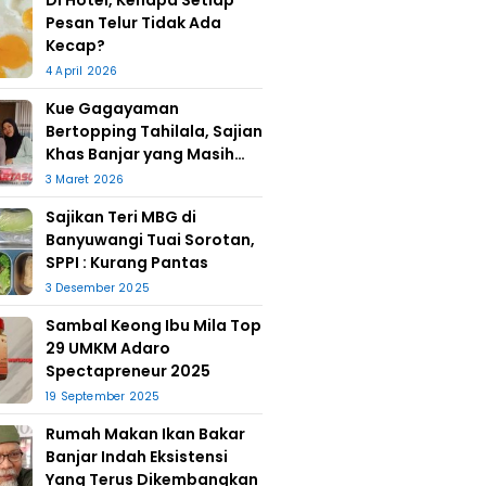
Di Hotel, Kenapa Setiap
Pesan Telur Tidak Ada
Kecap?
4 April 2026
Kue Gagayaman
Bertopping Tahilala, Sajian
Khas Banjar yang Masih
Bertahan
3 Maret 2026
Sajikan Teri MBG di
Banyuwangi Tuai Sorotan,
SPPI : Kurang Pantas
3 Desember 2025
Sambal Keong Ibu Mila Top
29 UMKM Adaro
Spectapreneur 2025
19 September 2025
Rumah Makan Ikan Bakar
Banjar Indah Eksistensi
Yang Terus Dikembangkan