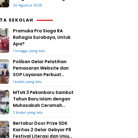
20 Agustus 2025
ITA SEKOLAH
Pramuka Pra Siaga RA
Bahagia Surabaya, Untuk
Apa?
1 minggu yang lalu
Poliban Gelar Pelatihan
Pemasaran Website dan
SOP Layanan Perkuat
UMKM Berkat Guru Kapuh
1 bulan yang lalu
MTsN 3 Pekanbaru Sambut
Tahun Baru Islam dengan
Muhasabah Ceramah
Agama
2 bulan yang lalu
Bertabur Door Prize SDK
Karitas 2 Gelar Gebyar P8
Festival Literasi dan Unjuk