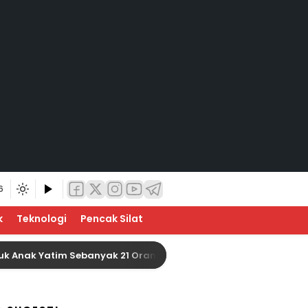
6
k
Teknologi
Pencak Silat
 Yatim Sebanyak 21 Orang
Baznas Indragiri Hulu 