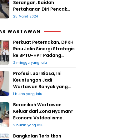
Serangan, Kaidah
Pertahanan Diri Pencak
Sugesti
25 Maret 2024
AR WARTAWAN
Perkuat Peternakan, DPKH
Riau Jalin Sinergi Strategis
ke BPTU-HPT Padang
Mengatas
2 minggu yang lalu
Profesi Luar Biasa, Ini
Keuntungan Jadi
Wartawan Banyak yang
Takut
1 bulan yang lalu
Beranikah Wartawan
Keluar dari Zona Nyaman?
Ekonomi Vs Idealisme
Jurnalistik
2 bulan yang lalu
Bangkalan Terbitkan