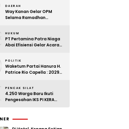
7
Kader
DAERAH
Way Kanan Gelar OPM
Selama Ramadhan
Antisipasi Lonjakan Harga
8
HUKUM
PT Pertamina Patra Niaga
Abai Efisiensi Gelar Acara
Mewah di Bali
9
POLITIK
Waketum Partai Hanura H.
Patrice Rio Capella : 2029
Harus Bangkit
0
PENCAK SILAT
4.250 Warga Baru Ikuti
Pengesahan IKS PI KERA
SAKTI Angkatan 143
INER