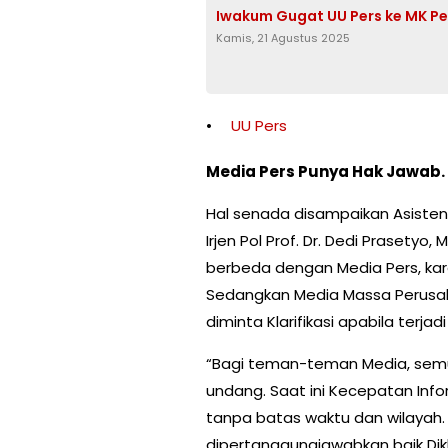
Iwakum Gugat UU Pers ke MK P
Kamis, 21 Agustus 2025
UU Pers
Media Pers Punya Hak Jawab.
Hal senada disampaikan Asisten
Irjen Pol Prof. Dr. Dedi Prasety
berbeda dengan Media Pers, karen
Sedangkan Media Massa Perusah
diminta Klarifikasi apabila terja
“Bagi teman-teman Media, semua
undang. Saat ini Kecepatan Inf
tanpa batas waktu dan wilayah. 
dipertanggungjawabkan baik Diklar