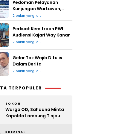
Pedoman Pelayanan
Kunjungan Wartawan,
Redaksi : Bagus Jangan
2 bulan yang lalu
Lari
Perkuat Kemitraan PWI
Audiensi Kajari Way Kanan
2 bulan yang lalu
Gelar Tak Wajib Ditulis
Dalam Berita
2 bulan yang lalu
TA TERPOPULER
TOKOH
Warga OD, Sahdana Minta
Kapolda Lampung Tinjau
Perijinan Organ Tunggal
KRIMINAL