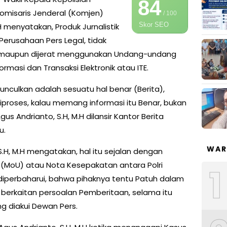
84
Komisaris Jenderal (Komjen)
/ 100
Skor SEO
M.H menyatakan, Produk Jurnalistik
Perusahaan Pers Legal, tidak
 maupun dijerat menggunakan Undang-undang
rmasi dan Transaksi Elektronik atau ITE.
culkan adalah sesuatu hal benar (Berita),
iproses, kalau memang informasi itu Benar, bukan
gus Andrianto, S.H, M.H dilansir Kantor Berita
u.
WAR
S.H, M.H mengatakan, hal itu sejalan dengan
MoU) atau Nota Kesepakatan antara Polri
1
iperbaharui, bahwa pihaknya tentu Patuh dalam
berkaitan persoalan Pemberitaan, selama itu
ng diakui Dewan Pers.