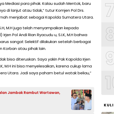
aya Mediasi para pihak. Kalau sudah Mentok, baru
a di lanjut atau tidak,” tutur Komjen Pol Drs.
pernah menjabat sebagai Kapolda Sumatera Utara.
 S.H, M.H juga telah menyampaikan kepada
 Irjen Pol Andi Rian Ryacudu u, S.I.K, M.H bahwa
rus sangat Selektif dilakukan setelah berbagai
 Korban atau pihak lain.
dak bisa diteruskan. Saya yakin Pak Kapolda Irjen
I.K, M.H ini bisa menyelesaikan, karena cukup lama
ra Utara. Jadi saya paham betul watak beliau,”
1
kalan Jambak Rambut Wartawan,
KUL