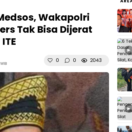
ARE
Medsos, Wakapolri
ers Tak Bisa Dijerat
 ITE
▶
0
0
2043
 WIB
▶