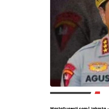
WartaSugesti.com | Jakarta
–