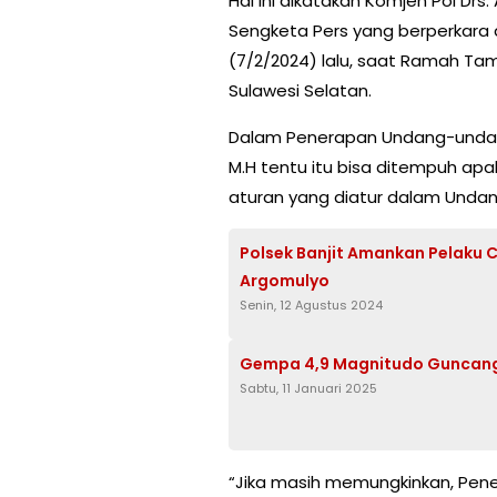
Hal ini dikatakan Komjen Pol Drs
Sengketa Pers yang berperkara 
(7/2/2024) lalu, saat Ramah Ta
Sulawesi Selatan.
Dalam Penerapan Undang-undang I
M.H tentu itu bisa ditempuh ap
aturan yang diatur dalam Unda
Polsek Banjit Amankan Pelaku
Argomulyo
Senin, 12 Agustus 2024
Gempa 4,9 Magnitudo Guncang
Sabtu, 11 Januari 2025
“Jika masih memungkinkan, Peneg