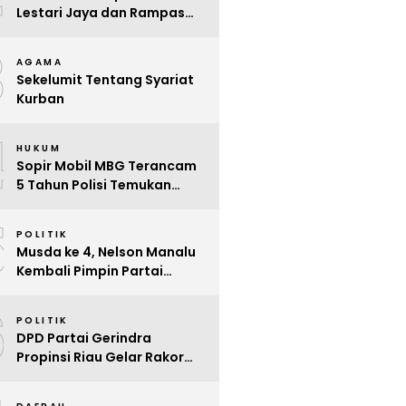
Lestari Jaya dan Rampas
Motor di Way Tuba, Warga
3
Resah
AGAMA
Sekelumit Tentang Syariat
Kurban
4
HUKUM
Sopir Mobil MBG Terancam
5 Tahun Polisi Temukan
Kelalaian
5
POLITIK
Musda ke 4, Nelson Manalu
Kembali Pimpin Partai
Hanura Siak Periode 2025 –
6
2030
POLITIK
DPD Partai Gerindra
Propinsi Riau Gelar Rakor
Beri Pendidikan Politik Para
Kader