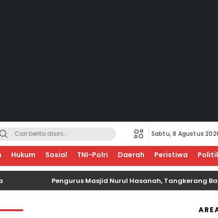
Sabtu, 8 Agustus 202
√ EDUKASI UNTUK NEGERI
n
Hukum
Sosial
TNI-Polri
Daerah
Peristiwa
Politi
Pengurus Masjid Nurul Hasanah, Tangkerang Barat
ARE