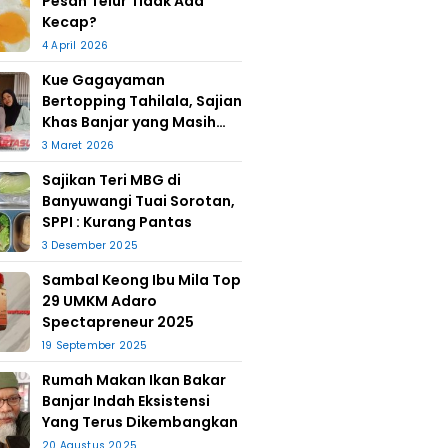
Pesan Telur Tidak Ada
Kecap?
4 April 2026
Kue Gagayaman
Bertopping Tahilala, Sajian
Khas Banjar yang Masih
Bertahan
3 Maret 2026
Sajikan Teri MBG di
Banyuwangi Tuai Sorotan,
SPPI : Kurang Pantas
3 Desember 2025
Sambal Keong Ibu Mila Top
29 UMKM Adaro
Spectapreneur 2025
19 September 2025
Rumah Makan Ikan Bakar
Banjar Indah Eksistensi
Yang Terus Dikembangkan
20 Agustus 2025