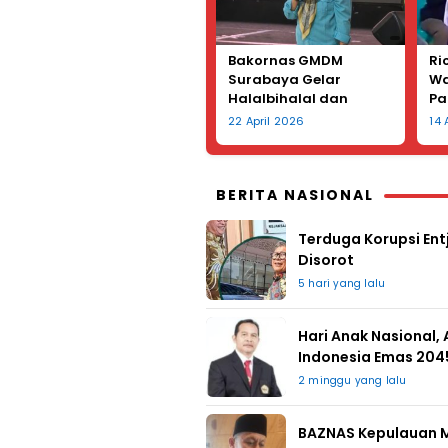
Bakornas GMDM
Ri
Surabaya Gelar
Wa
Halalbihalal dan
Pa
Peringatan Hari Kartini
La
22 April 2026
14
Te
Le
BERITA NASIONAL
Terduga Korupsi Entj
Disorot
5 hari yang lalu
Hari Anak Nasional,
Indonesia Emas 204
2 minggu yang lalu
BAZNAS Kepulauan M