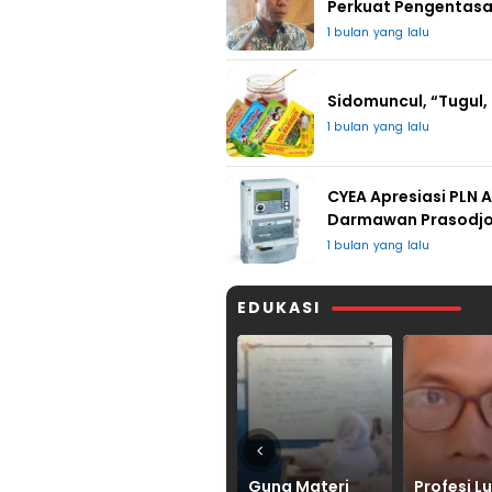
Perkuat Pengentasa
1 bulan yang lalu
Sidomuncul, “Tugul,
1 bulan yang lalu
CYEA Apresiasi PLN 
Darmawan Prasodj
1 bulan yang lalu
EDUKASI
Guna Materi
Profesi Luar
Belajar da