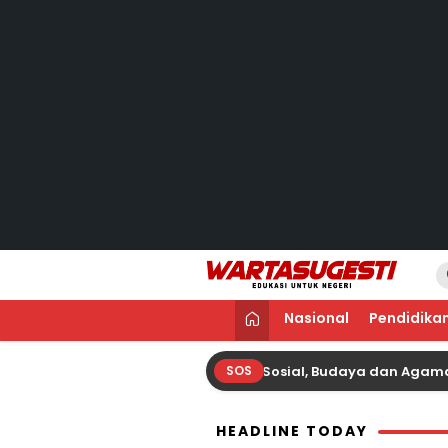
WARTA SUGESTI 
Edukasi Untuk Negeri
Nasional
Pendidika
Hubungan Sejenis; Fenomena Sosial, Budaya dan Agama
SOS
HEADLINE TODAY