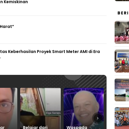
n Kemiskinan
BER
 Harat”
Atas Keberhasilan Proyek Smart Meter AMI di Era
o
ri
Waspada
Jumlah Nabi
Indonesi