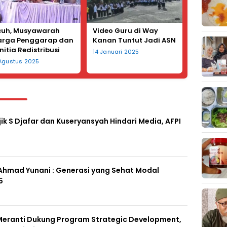
cuh, Musyawarah
Video Guru di Way
rga Penggarap dan
Kanan Tuntut Jadi ASN
nitia Redistribusi
14 Januari 2025
han di Desa
 Agustus 2025
galgede Diwarnai
mparan Kursi
ik S Djafar dan Kuseryansyah Hindari Media, AFPI
 Ahmad Yunani : Generasi yang Sehat Modal
5
eranti Dukung Program Strategic Development,