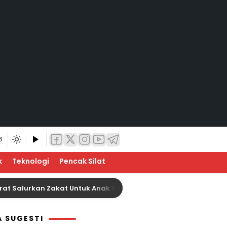
6
k
Teknologi
Pencak Silat
 Salurkan Zakat Untuk Anak Yatim Sebanyak 21 Orang
A SUGESTI