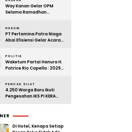
7
DAERAH
Way Kanan Gelar OPM
Selama Ramadhan
Antisipasi Lonjakan Harga
8
HUKUM
PT Pertamina Patra Niaga
Abai Efisiensi Gelar Acara
Mewah di Bali
9
POLITIK
Waketum Partai Hanura H.
Patrice Rio Capella : 2029
Harus Bangkit
0
PENCAK SILAT
4.250 Warga Baru Ikuti
Pengesahan IKS PI KERA
SAKTI Angkatan 143
INER
Di Hotel, Kenapa Setiap