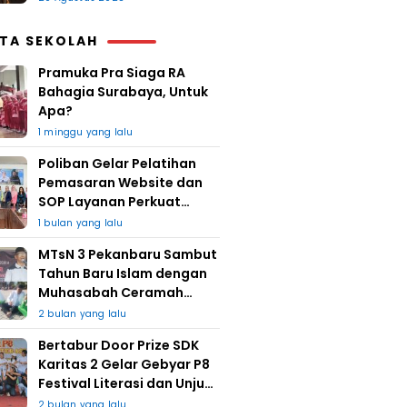
ITA SEKOLAH
Pramuka Pra Siaga RA
Bahagia Surabaya, Untuk
Apa?
1 minggu yang lalu
Poliban Gelar Pelatihan
Pemasaran Website dan
SOP Layanan Perkuat
UMKM Berkat Guru Kapuh
1 bulan yang lalu
MTsN 3 Pekanbaru Sambut
Tahun Baru Islam dengan
Muhasabah Ceramah
Agama
2 bulan yang lalu
Bertabur Door Prize SDK
Karitas 2 Gelar Gebyar P8
Festival Literasi dan Unjuk
Karya
a
2 bulan yang lalu