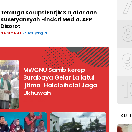
Terduga Korupsi Entjik S Djafar dan
Kuseryansyah Hindari Media, AFPI
Disorot
NASIONAL
5 hari yang lalu
MWCNU Sambikerep
Surabaya Gelar Lailatul
1
Ijtima-Halalbihalal Jaga
Ukhuwah
22 April 2026
KUL
▶
▶