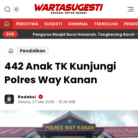
WARTA SUGESTI √ EDUKASI
Edukasi Untuk Negeri
UNTUK NEGERI
PERISTIWA
SUGESTI
KRIMINAL
TEKNOLOGI
PENDI
SOS
Pengurus Masjid Nurul Hasanah, Tangkerang Barat Salurka
Pendidikan
442 Anak TK Kunjungi
Polres Way Kanan
Redaksi
Selasa, 27 Mei 2025 - 15:28 WIB