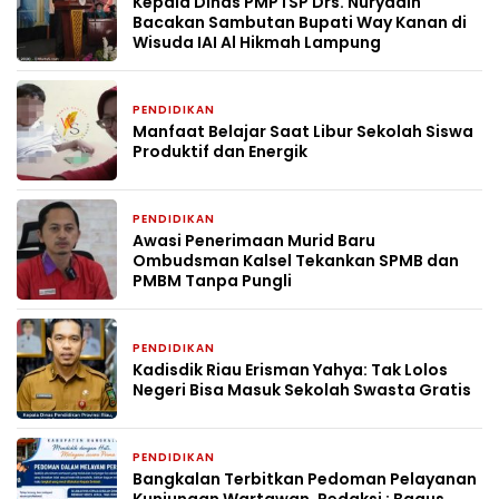
Kepala Dinas PMPTSP Drs. Nuryadin
Bacakan Sambutan Bupati Way Kanan di
Wisuda IAI Al Hikmah Lampung
PENDIDIKAN
2 bulan yang lalu
Manfaat Belajar Saat Libur Sekolah Siswa
Produktif dan Energik
PENDIDIKAN
2 bulan yang lalu
Awasi Penerimaan Murid Baru
Ombudsman Kalsel Tekankan SPMB dan
PMBM Tanpa Pungli
PENDIDIKAN
2 bulan yang lalu
Kadisdik Riau Erisman Yahya: Tak Lolos
Negeri Bisa Masuk Sekolah Swasta Gratis
PENDIDIKAN
2 bulan yang lalu
Bangkalan Terbitkan Pedoman Pelayanan