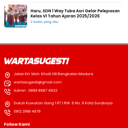
Haru, SDN 1 Way Tuba Asri Gelar Pelepasan
Kelas Vl Tahun Ajaran 2025/2026
2 bulan yang lalu
Jalan KH. Moh. Kholil VIII Bangkalan Madura
wartasugesti@gmail.com
Admin : 0889 8987 4832
Dukuh Kuwukan Gang 1 RT.1 RW. 6 No. 9 Kota Surabaya
0812 3198 4979
Follow Kami