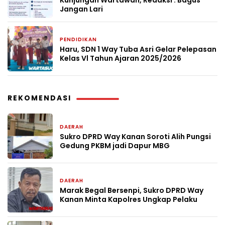
Kunjungan Wartawan, Redaksi : Bagus
Jangan Lari
PENDIDIKAN
2 bulan yang lalu
Haru, SDN 1 Way Tuba Asri Gelar Pelepasan
Kelas Vl Tahun Ajaran 2025/2026
REKOMENDASI
DAERAH
1 hari yang lalu
Sukro DPRD Way Kanan Soroti Alih Pungsi
Gedung PKBM jadi Dapur MBG
DAERAH
1 hari yang lalu
Marak Begal Bersenpi, Sukro DPRD Way
Kanan Minta Kapolres Ungkap Pelaku