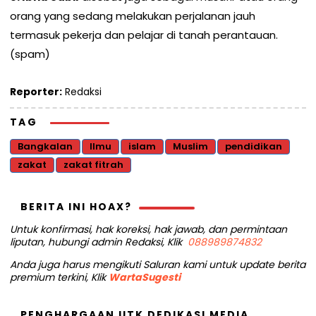
orang yang sedang melakukan perjalanan jauh
termasuk pekerja dan pelajar di tanah perantauan.
(spam)
Reporter:
Redaksi
TAG
Bangkalan
Ilmu
islam
Muslim
pendidikan
zakat
zakat fitrah
BERITA INI HOAX?
Untuk konfirmasi, hak koreksi, hak jawab, dan permintaan
liputan, hubungi admin Redaksi, Klik
088989874832
Anda juga harus mengikuti Saluran kami untuk update berita
premium terkini, Klik
WartaSugesti
PENGHARGAAN UTK DEDIKASI MEDIA