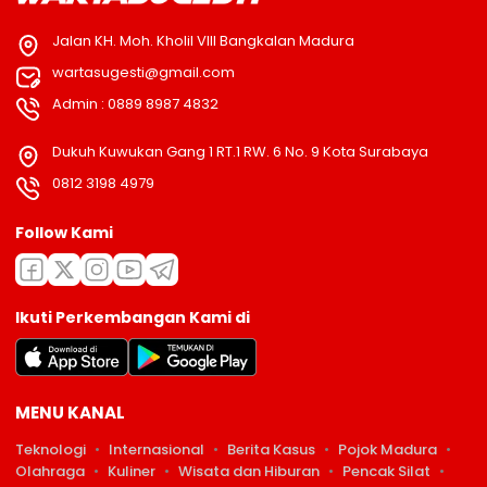
Jalan KH. Moh. Kholil VIII Bangkalan Madura
wartasugesti@gmail.com
Admin : 0889 8987 4832
Dukuh Kuwukan Gang 1 RT.1 RW. 6 No. 9 Kota Surabaya
0812 3198 4979
Follow Kami
Ikuti Perkembangan Kami di
MENU KANAL
Teknologi
Internasional
Berita Kasus
Pojok Madura
Olahraga
Kuliner
Wisata dan Hiburan
Pencak Silat