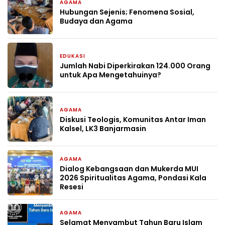
AGAMA
1 minggu yang lalu
Hubungan Sejenis; Fenomena Sosial,
Budaya dan Agama
EDUKASI
1 bulan yang lalu
Jumlah Nabi Diperkirakan 124.000 Orang
untuk Apa Mengetahuinya?
AGAMA
2 bulan yang lalu
Diskusi Teologis, Komunitas Antar Iman
Kalsel, LK3 Banjarmasin
AGAMA
2 bulan yang lalu
Dialog Kebangsaan dan Mukerda MUI
2026 Spiritualitas Agama, Pondasi Kala
Resesi
AGAMA
2 bulan yang lalu
Selamat Menyambut Tahun Baru Islam