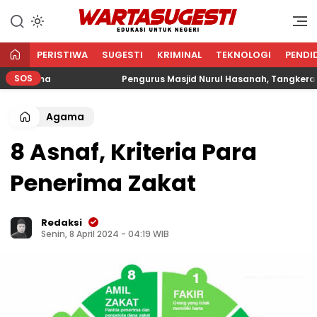
WARTA SUGESTI √ EDUKASI
Edukasi Untuk Negeri
UNTUK NEGERI
PERISTIWA
SUGESTI
KRIMINAL
TEKNOLOGI
PENDI
SOS
gama
Pengurus Masjid Nurul Hasanah, Tangkerang Bar
Agama
8 Asnaf, Kriteria Para
Penerima Zakat
Redaksi
Senin, 8 April 2024 - 04:19 WIB