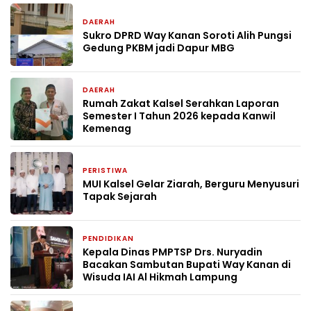
DAERAH
22 jam yang lalu
Sukro DPRD Way Kanan Soroti Alih Pungsi
Gedung PKBM jadi Dapur MBG
DAERAH
1 minggu yang lalu
Rumah Zakat Kalsel Serahkan Laporan
Semester I Tahun 2026 kepada Kanwil
Kemenag
PERISTIWA
3 minggu yang lalu
MUI Kalsel Gelar Ziarah, Berguru Menyusuri
Tapak Sejarah
PENDIDIKAN
4 minggu yang lalu
Kepala Dinas PMPTSP Drs. Nuryadin
Bacakan Sambutan Bupati Way Kanan di
Wisuda IAI Al Hikmah Lampung