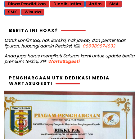
Dinas Pendidikan
Dindik Jatim
Jatim
SMA
SMK
Wisuda
BERITA INI HOAX?
Untuk konfirmasi, hak koreksi, hak jawab, dan permintaan
liputan, hubungi admin Redaksi, Klik
088989874832
Anda juga harus mengikuti Saluran kami untuk update berita
premium terkini, Klik
WartaSugesti
PENGHARGAAN UTK DEDIKASI MEDIA
WARTASUGESTI