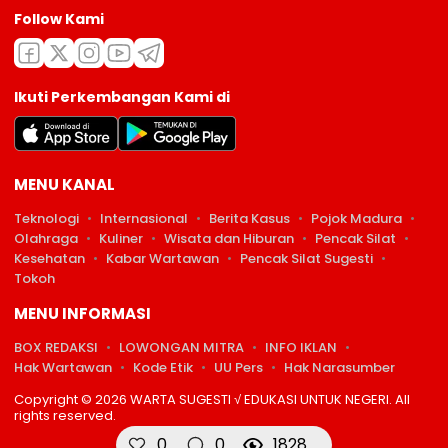
Follow Kami
Ikuti Perkembangan Kami di
MENU KANAL
Teknologi
Internasional
Berita Kasus
Pojok Madura
Olahraga
Kuliner
Wisata dan Hiburan
Pencak Silat
Kesehatan
Kabar Wartawan
Pencak Silat Sugesti
Tokoh
MENU INFORMASI
BOX REDAKSI
LOWONGAN MITRA
INFO IKLAN
Hak Wartawan
Kode Etik
UU Pers
Hak Narasumber
Copyright © 2026 WARTA SUGESTI √ EDUKASI UNTUK NEGERI. All
rights reserved.
0
0
1828