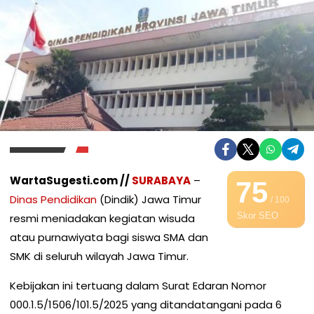
WartaSugesti.com //
SURABAYA
–
75
Dinas Pendidikan
(Dindik) Jawa Timur
/ 100
Skor SEO
resmi meniadakan kegiatan wisuda
atau purnawiyata bagi siswa SMA dan
SMK di seluruh wilayah Jawa Timur.
Kebijakan ini tertuang dalam Surat Edaran Nomor
000.1.5/1506/101.5/2025 yang ditandatangani pada 6