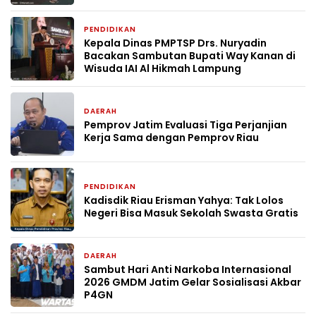
PENDIDIKAN
4 minggu yang lalu
Kepala Dinas PMPTSP Drs. Nuryadin
Bacakan Sambutan Bupati Way Kanan di
Wisuda IAI Al Hikmah Lampung
DAERAH
1 bulan yang lalu
Pemprov Jatim Evaluasi Tiga Perjanjian
Kerja Sama dengan Pemprov Riau
PENDIDIKAN
2 bulan yang lalu
Kadisdik Riau Erisman Yahya: Tak Lolos
Negeri Bisa Masuk Sekolah Swasta Gratis
DAERAH
2 bulan yang lalu
Sambut Hari Anti Narkoba Internasional
2026 GMDM Jatim Gelar Sosialisasi Akbar
P4GN