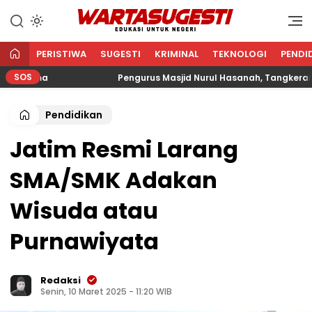
WARTA SUGESTI √ EDUKASI
Edukasi Untuk Negeri
UNTUK NEGERI
PERISTIWA
SUGESTI
KRIMINAL
TEKNOLOGI
PENDI
SOS
gama
Pengurus Masjid Nurul Hasanah, Tangkerang Bar
Pendidikan
Jatim Resmi Larang
SMA/SMK Adakan
Wisuda atau
Purnawiyata
Redaksi
Senin, 10 Maret 2025 - 11:20 WIB