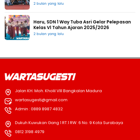
2 bulan yang lalu
Haru, SDN 1 Way Tuba Asri Gelar Pelepasan
Kelas Vl Tahun Ajaran 2025/2026
2 bulan yang lalu
Jalan KH. Moh. Kholil VIII Bangkalan Madura
wartasugesti@gmail.com
Admin : 0889 8987 4832
Dukuh Kuwukan Gang 1 RT.1 RW. 6 No. 9 Kota Surabaya
0812 3198 4979