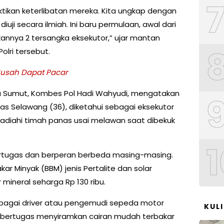
tikan keterlibatan mereka. Kita ungkap dengan
diuji secara ilmiah. Ini baru permulaan, awal dari
nnya 2 tersangka eksekutor,” ujar mantan
olri tersebut.
Susah Dapat Pacar
a Sumut, Kombes Pol Hadi Wahyudi, mengatakan
ias Selawang (36), diketahui sebagai eksekutor
hadiahi timah panas usai melawan saat dibekuk
1
ertugas dan berperan berbeda masing-masing.
r Minyak (BBM) jenis Pertalite dan solar
r mineral seharga Rp 130 ribu.
 sebagai driver atau pengemudi sepeda motor
KUL
 bertugas menyiramkan cairan mudah terbakar