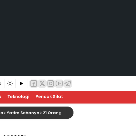
6
k
Teknologi
Pencak Silat
im Sebanyak 21 Orang
Baznas Indragiri Hulu Sia