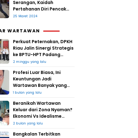
Serangan, Kaidah
Pertahanan Diri Pencak
Sugesti
25 Maret 2024
AR WARTAWAN
Perkuat Peternakan, DPKH
Riau Jalin Sinergi Strategis
ke BPTU-HPT Padang
Mengatas
2 minggu yang lalu
Profesi Luar Biasa, Ini
Keuntungan Jadi
Wartawan Banyak yang
Takut
1 bulan yang lalu
Beranikah Wartawan
Keluar dari Zona Nyaman?
Ekonomi Vs Idealisme
Jurnalistik
2 bulan yang lalu
Bangkalan Terbitkan