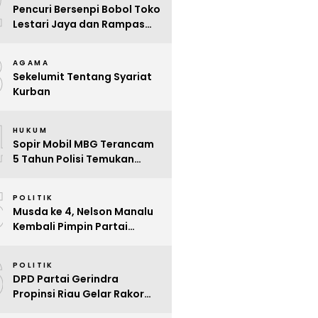
2
Pencuri Bersenpi Bobol Toko
Lestari Jaya dan Rampas
Motor di Way Tuba, Warga
3
Resah
AGAMA
Sekelumit Tentang Syariat
Kurban
4
HUKUM
Sopir Mobil MBG Terancam
5 Tahun Polisi Temukan
Kelalaian
5
POLITIK
Musda ke 4, Nelson Manalu
Kembali Pimpin Partai
Hanura Siak Periode 2025 –
6
2030
POLITIK
DPD Partai Gerindra
Propinsi Riau Gelar Rakor
Beri Pendidikan Politik Para