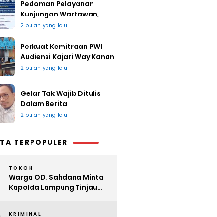
Pedoman Pelayanan
Kunjungan Wartawan,
Redaksi : Bagus Jangan
2 bulan yang lalu
Lari
Perkuat Kemitraan PWI
Audiensi Kajari Way Kanan
2 bulan yang lalu
Gelar Tak Wajib Ditulis
Dalam Berita
2 bulan yang lalu
TA TERPOPULER
TOKOH
Warga OD, Sahdana Minta
Kapolda Lampung Tinjau
Perijinan Organ Tunggal
KRIMINAL