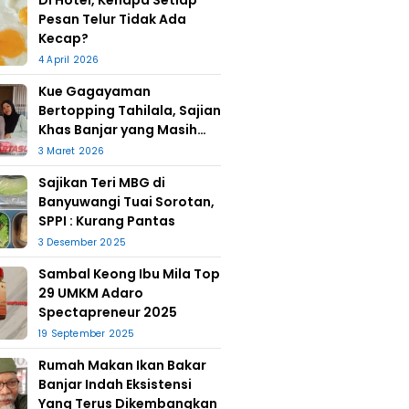
Di Hotel, Kenapa Setiap
Pesan Telur Tidak Ada
Kecap?
4 April 2026
Kue Gagayaman
Bertopping Tahilala, Sajian
Khas Banjar yang Masih
Bertahan
3 Maret 2026
Sajikan Teri MBG di
Banyuwangi Tuai Sorotan,
SPPI : Kurang Pantas
3 Desember 2025
Sambal Keong Ibu Mila Top
29 UMKM Adaro
Spectapreneur 2025
19 September 2025
Rumah Makan Ikan Bakar
Banjar Indah Eksistensi
Yang Terus Dikembangkan