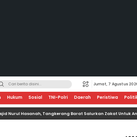
Jumat, 7 Agustus 202
EGERI
n
Hukum
Sosial
TNI-Polri
Daerah
Peristiwa
Politi
rul Hasanah, Tangkerang Barat Salurkan Zakat Untuk Anak Yat