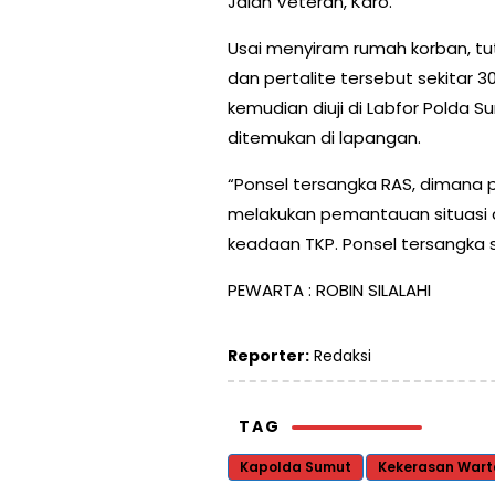
Jalan Veteran, Karo.
Usai menyiram rumah korban, tut
dan pertalite tersebut sekitar 3
kemudian diuji di Labfor Polda S
ditemukan di lapangan.
“Ponsel tersangka RAS, dimana p
melakukan pemantauan situasi
keadaan TKP. Ponsel tersangka su
PEWARTA : ROBIN SILALAHI
Reporter:
Redaksi
TAG
Kapolda Sumut
Kekerasan War