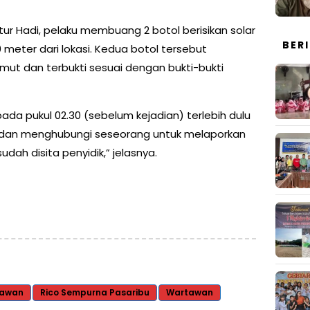
ur Hadi, pelaku membuang 2 botol berisikan solar
BER
0 meter dari lokasi. Kedua botol tersebut
umut dan terbukti sesuai dengan bukti-bukti
ada pukul 02.30 (sebelum kejadian) terlebih dulu
 dan menghubungi seseorang untuk melaporkan
dah disita penyidik,” jelasnya.
tawan
Rico Sempurna Pasaribu
Wartawan