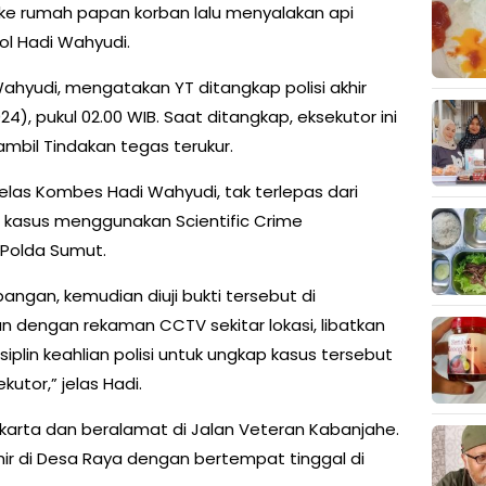
 ke rumah papan korban lalu menyalakan api
l Hadi Wahyudi.
hyudi, mengatakan YT ditangkap polisi akhir
024), pukul 02.00 WIB. Saat ditangkap, eksekutor ini
mbil Tindakan tegas terukur.
elas Kombes Hadi Wahyudi, tak terlepas dari
asus menggunakan Scientific Crime
k Polda Sumut.
pangan, kemudian diuji bukti tersebut di
an dengan rekaman CCTV sekitar lokasi, libatkan
siplin keahlian polisi untuk ungkap kasus tersebut
tor,” jelas Hadi.
akarta dan beralamat di Jalan Veteran Kabanjahe.
hir di Desa Raya dengan bertempat tinggal di