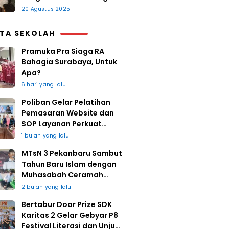
20 Agustus 2025
ITA SEKOLAH
Pramuka Pra Siaga RA
Bahagia Surabaya, Untuk
Apa?
6 hari yang lalu
Poliban Gelar Pelatihan
Pemasaran Website dan
SOP Layanan Perkuat
UMKM Berkat Guru Kapuh
1 bulan yang lalu
MTsN 3 Pekanbaru Sambut
Tahun Baru Islam dengan
Muhasabah Ceramah
Agama
2 bulan yang lalu
Bertabur Door Prize SDK
Karitas 2 Gelar Gebyar P8
Festival Literasi dan Unjuk