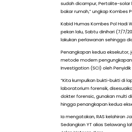
sudah dicampur, Pertalite-solar
bakar rumah,” ungkap Kombes Po
Kabid Humas Kombes Pol Hadi Wa
pekan lalu, Sabtu dinihari (7/7/2
lakukan perlawanan sehingga dia
Penangkapan kedua eksekutor, j
metode modern pengungkapan k
Investigation (SCI) oleh Penyidi
“Kita kumpulkan bukti-bukti di la
laboratorium forensik, disesuaik
dokter forensic, gunakan multi di
hingga penangkapan kedua ekseku
Ia mengatakan, RAS kelahiran J
Sedangkan YT alias Selawang la