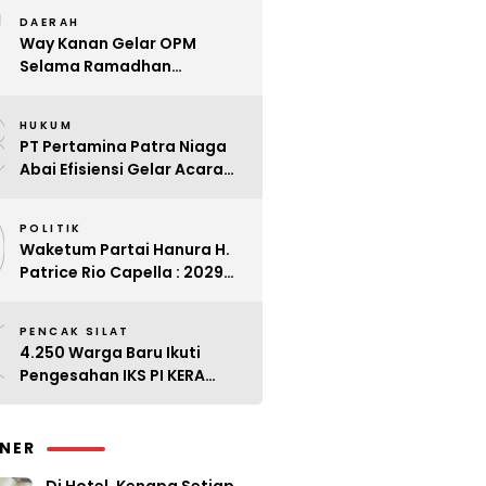
7
Kader
DAERAH
Way Kanan Gelar OPM
Selama Ramadhan
Antisipasi Lonjakan Harga
8
HUKUM
PT Pertamina Patra Niaga
Abai Efisiensi Gelar Acara
Mewah di Bali
9
POLITIK
Waketum Partai Hanura H.
Patrice Rio Capella : 2029
Harus Bangkit
0
PENCAK SILAT
4.250 Warga Baru Ikuti
Pengesahan IKS PI KERA
SAKTI Angkatan 143
INER