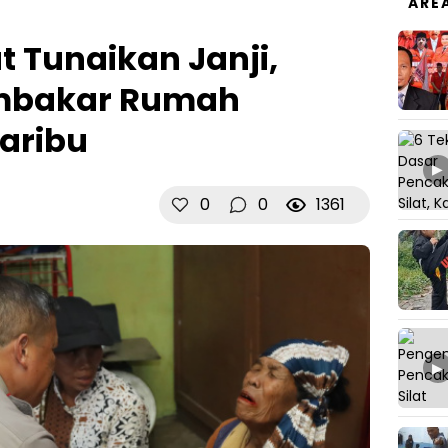
ARE
 Tunaikan Janji,
mbakar Rumah
aribu
▶
0
0
1361
▶