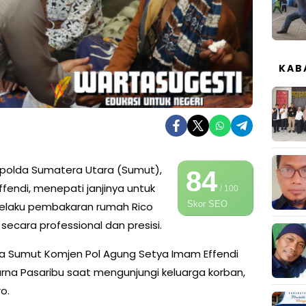
KAB
polda Sumatera Utara (Sumut),
84
fendi, menepati janjinya untuk
/ 100
Skor SEO
laku pembakaran rumah Rico
ecara professional dan presisi.
da Sumut Komjen Pol Agung Setya Imam Effendi
na Pasaribu saat mengunjungi keluarga korban,
o.