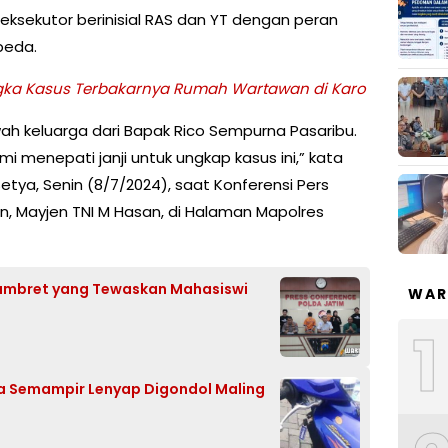
 eksekutor berinisial RAS dan YT dengan peran
beda.
gka Kasus Terbakarnya Rumah Wartawan di Karo
h keluarga dari Bapak Rico Sempurna Pasaribu.
i menepati janji untuk ungkap kasus ini,” kata
tya, Senin (8/7/2024), saat Konferensi Pers
n, Mayjen TNI M Hasan, di Halaman Mapolres
 Jambret yang Tewaskan Mahasiswi
WAR
1
 Semampir Lenyap Digondol Maling