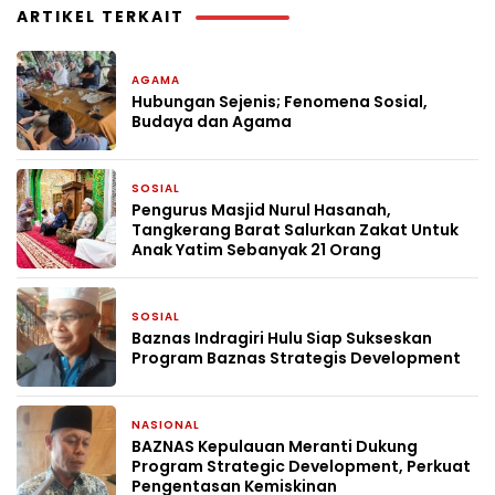
ARTIKEL TERKAIT
AGAMA
1 minggu yang lalu
Hubungan Sejenis; Fenomena Sosial,
Budaya dan Agama
SOSIAL
3 minggu yang lalu
Pengurus Masjid Nurul Hasanah,
Tangkerang Barat Salurkan Zakat Untuk
Anak Yatim Sebanyak 21 Orang
SOSIAL
4 minggu yang lalu
Baznas Indragiri Hulu Siap Sukseskan
Program Baznas Strategis Development
NASIONAL
4 minggu yang lalu
BAZNAS Kepulauan Meranti Dukung
Program Strategic Development, Perkuat
Pengentasan Kemiskinan