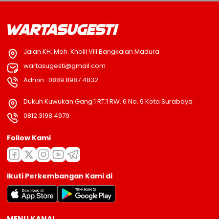
Jalan KH. Moh. Kholil VIII Bangkalan Madura
wartasugesti@gmail.com
Admin : 0889 8987 4832
Dukuh Kuwukan Gang 1 RT.1 RW. 6 No. 9 Kota Surabaya
0812 3198 4979
Follow Kami
Ikuti Perkembangan Kami di
MENU KANAL