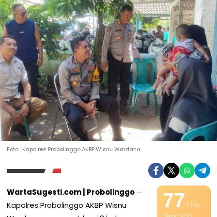
Foto : Kapolres Probolinggo AKBP Wisnu Wardana.
WartaSugesti.com | Probolinggo
–
77
Kapolres Probolinggo AKBP Wisnu
/ 100
Skor SEO