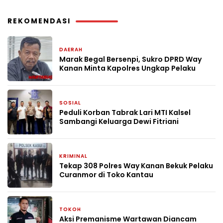
REKOMENDASI
DAERAH
13 jam yang lalu
Marak Begal Bersenpi, Sukro DPRD Way
Kanan Minta Kapolres Ungkap Pelaku
SOSIAL
1 bulan yang lalu
Peduli Korban Tabrak Lari MTI Kalsel
Sambangi Keluarga Dewi Fitriani
KRIMINAL
1 bulan yang lalu
Tekap 308 Polres Way Kanan Bekuk Pelaku
Curanmor di Toko Kantau
TOKOH
3 bulan yang lalu
Aksi Premanisme Wartawan Diancam