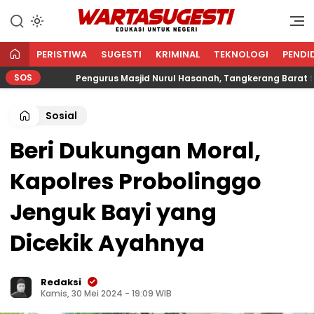
WARTA SUGESTI √ EDUKASI
Edukasi Untuk Negeri
UNTUK NEGERI
PERISTIWA
SUGESTI
KRIMINAL
TEKNOLOGI
PENDI
SOS
Pengurus Masjid Nurul Hasanah, Tangkerang Barat Salurka
Sosial
Beri Dukungan Moral,
Kapolres Probolinggo
Jenguk Bayi yang
Dicekik Ayahnya
Redaksi
Kamis, 30 Mei 2024 - 19:09 WIB