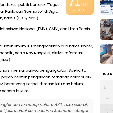
71
 diskusi publik bertajuk “Tugas
/ 100
Skor SEO
r Pahlawan Soeharto” di Digra
n, Kamis (13/11/2025).
t Mahasiswa Nasional (FMN), GMNI, dan Hima Persis
ka untuk umum itu menghadirkan dua narasumber,
neliti, serta Ray Rangkuti, aktivis reformasi
(LIMA).
harsi menilai bahwa pengangkatan Soeharto
WAR
pakan bentuk penghinaan terhadap nalar publik.
1
 berat yang terjadi di masa lalu dan belum
n secara hukum.
nghinaan terhadap nalar publik. Luka sejarah
ini justru dipaksa menerima Soeharto sebagai