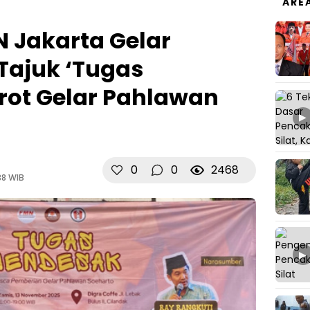
ARE
 Jakarta Gelar
 Tajuk ‘Tugas
rot Gelar Pahlawan
▶
0
0
2468
38 WIB
▶