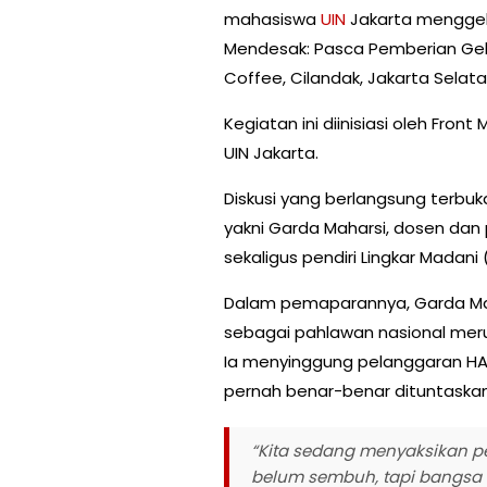
mahasiswa
UIN
Jakarta menggelar
Mendesak: Pasca Pemberian Gela
Coffee, Cilandak, Jakarta Selata
Kegiatan ini diinisiasi oleh Fron
UIN Jakarta.
Diskusi yang berlangsung terbu
yakni Garda Maharsi, dosen dan pe
sekaligus pendiri Lingkar Madani 
Dalam pemaparannya, Garda Ma
sebagai pahlawan nasional meru
Ia menyinggung pelanggaran HAM
pernah benar-benar dituntaska
“Kita sedang menyaksikan pe
belum sembuh, tapi bangsa 