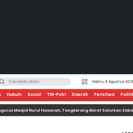
Sabtu, 8 Agustus 202
EGERI
n
Hukum
Sosial
TNI-Polri
Daerah
Peristiwa
Politi
asjid Nurul Hasanah, Tangkerang Barat Salurkan Zakat Untuk 