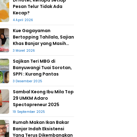
Di Hotel, Kenapa Setiap
Pesan Telur Tidak Ada
Kecap?
4 April 2026
Kue Gagayaman
Bertopping Tahilala, Sajian
Khas Banjar yang Masih
Bertahan
3 Maret 2026
Sajikan Teri MBG di
Banyuwangi Tuai Sorotan,
SPPI : Kurang Pantas
3 Desember 2025
Sambal Keong Ibu Mila Top
29 UMKM Adaro
Spectapreneur 2025
19 September 2025
Rumah Makan Ikan Bakar
Banjar Indah Eksistensi
Yang Terus Dikembangkan