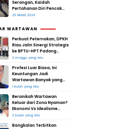
Serangan, Kaidah
Pertahanan Diri Pencak
Sugesti
25 Maret 2024
AR WARTAWAN
Perkuat Peternakan, DPKH
Riau Jalin Sinergi Strategis
ke BPTU-HPT Padang
Mengatas
2 minggu yang lalu
Profesi Luar Biasa, Ini
Keuntungan Jadi
Wartawan Banyak yang
Takut
1 bulan yang lalu
Beranikah Wartawan
Keluar dari Zona Nyaman?
Ekonomi Vs Idealisme
Jurnalistik
2 bulan yang lalu
Bangkalan Terbitkan