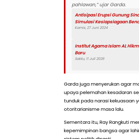
pahlawan,” ujar Garda.
Antisipasi Erupsi Gunung Si
Simulasi Kesiapsiagaan Ben
Kamis, 27 Juni 2024
Institut Agama Islam AL Hik
Baru
Sabtu, 11 Juli 2026
Garda juga menyerukan agar mah
upaya pelemahan kesadaran sej
tunduk pada narasi kekuasaan 
otoritarianisme masa lalu.
Sementara itu, Ray Rangkuti m
kepemimpinan bangsa agar lahir
sistem politik dinasti.