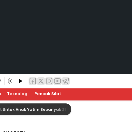
6
k
Teknologi
Pencak Silat
Anak Yatim Sebanyak 21 Orang
Baznas Indragiri H