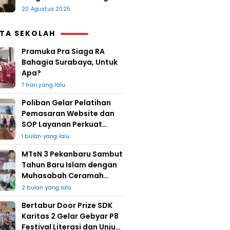
20 Agustus 2025
ITA SEKOLAH
Pramuka Pra Siaga RA
Bahagia Surabaya, Untuk
Apa?
7 hari yang lalu
Poliban Gelar Pelatihan
Pemasaran Website dan
SOP Layanan Perkuat
UMKM Berkat Guru Kapuh
1 bulan yang lalu
MTsN 3 Pekanbaru Sambut
Tahun Baru Islam dengan
Muhasabah Ceramah
Agama
2 bulan yang lalu
Bertabur Door Prize SDK
Karitas 2 Gelar Gebyar P8
Festival Literasi dan Unjuk