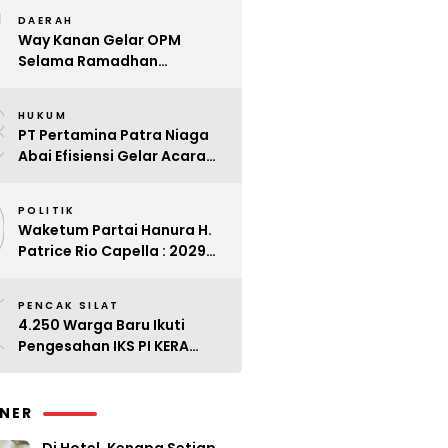
7
Kader
DAERAH
Way Kanan Gelar OPM
Selama Ramadhan
Antisipasi Lonjakan Harga
8
HUKUM
PT Pertamina Patra Niaga
Abai Efisiensi Gelar Acara
Mewah di Bali
9
POLITIK
Waketum Partai Hanura H.
Patrice Rio Capella : 2029
Harus Bangkit
0
PENCAK SILAT
4.250 Warga Baru Ikuti
Pengesahan IKS PI KERA
SAKTI Angkatan 143
INER