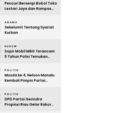
2
Pencuri Bersenpi Bobol Toko
Lestari Jaya dan Rampas
Motor di Way Tuba, Warga
3
Resah
AGAMA
Sekelumit Tentang Syariat
Kurban
4
HUKUM
Sopir Mobil MBG Terancam
5 Tahun Polisi Temukan
Kelalaian
5
POLITIK
Musda ke 4, Nelson Manalu
Kembali Pimpin Partai
Hanura Siak Periode 2025 –
6
2030
POLITIK
DPD Partai Gerindra
Propinsi Riau Gelar Rakor
Beri Pendidikan Politik Para