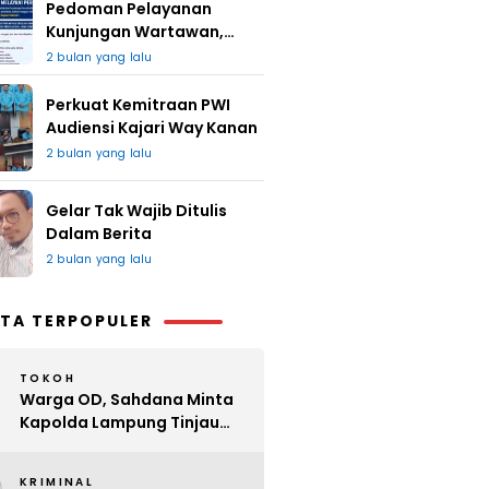
Pedoman Pelayanan
Kunjungan Wartawan,
Redaksi : Bagus Jangan
2 bulan yang lalu
Lari
Perkuat Kemitraan PWI
Audiensi Kajari Way Kanan
2 bulan yang lalu
Gelar Tak Wajib Ditulis
Dalam Berita
2 bulan yang lalu
TA TERPOPULER
TOKOH
Warga OD, Sahdana Minta
Kapolda Lampung Tinjau
Perijinan Organ Tunggal
KRIMINAL