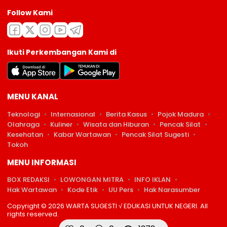
Follow Kami
Ikuti Perkembangan Kami di
MENU KANAL
Teknologi
Internasional
Berita Kasus
Pojok Madura
Olahraga
Kuliner
Wisata dan Hiburan
Pencak Silat
Kesehatan
Kabar Wartawan
Pencak Silat Sugesti
Tokoh
MENU INFORMASI
BOX REDAKSI
LOWONGAN MITRA
INFO IKLAN
Hak Wartawan
Kode Etik
UU Pers
Hak Narasumber
Copyright © 2026 WARTA SUGESTI √ EDUKASI UNTUK NEGERI. All
rights reserved.