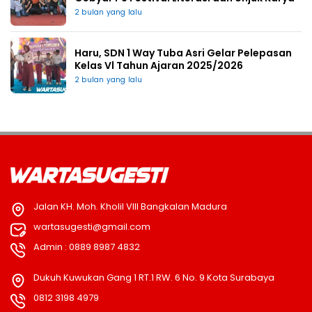
2 bulan yang lalu
Haru, SDN 1 Way Tuba Asri Gelar Pelepasan
Kelas Vl Tahun Ajaran 2025/2026
2 bulan yang lalu
Jalan KH. Moh. Kholil VIII Bangkalan Madura
wartasugesti@gmail.com
Admin : 0889 8987 4832
Dukuh Kuwukan Gang 1 RT.1 RW. 6 No. 9 Kota Surabaya
0812 3198 4979