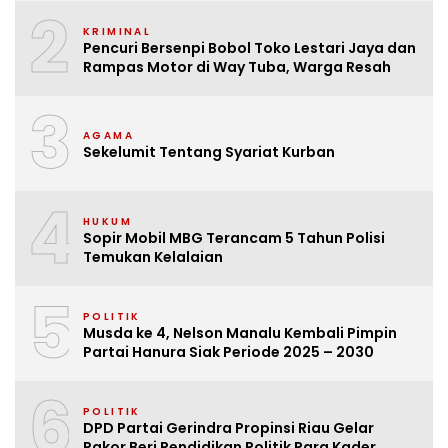
2
KRIMINAL
Pencuri Bersenpi Bobol Toko Lestari Jaya dan
Rampas Motor di Way Tuba, Warga Resah
3
AGAMA
Sekelumit Tentang Syariat Kurban
4
HUKUM
Sopir Mobil MBG Terancam 5 Tahun Polisi
Temukan Kelalaian
5
POLITIK
Musda ke 4, Nelson Manalu Kembali Pimpin
Partai Hanura Siak Periode 2025 – 2030
6
POLITIK
DPD Partai Gerindra Propinsi Riau Gelar
Rakor Beri Pendidikan Politik Para Kader