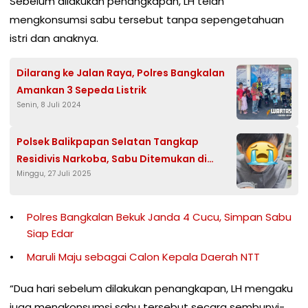
Sebelum dilakukan penangkapan, LH telah
mengkonsumsi sabu tersebut tanpa sepengetahuan
istri dan anaknya.
Dilarang ke Jalan Raya, Polres Bangkalan
Amankan 3 Sepeda Listrik
Senin, 8 Juli 2024
Polsek Balikpapan Selatan Tangkap
Residivis Narkoba, Sabu Ditemukan di
Minggu, 27 Juli 2025
Bungkus Rokok
Polres Bangkalan Bekuk Janda 4 Cucu, Simpan Sabu
Siap Edar
Maruli Maju sebagai Calon Kepala Daerah NTT
“Dua hari sebelum dilakukan penangkapan, LH mengaku
juga mengkonsumsi sabu tersebut secara sembunyi-