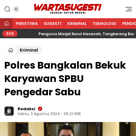
WARTA SUGESTI √ EDUKASI
Edukasi Untuk Negeri
UNTUK NEGERI
PERISTIWA
SUGESTI
KRIMINAL
TEKNOLOGI
PENDI
SOS
Pengurus Masjid Nurul Hasanah, Tangkerang Barat Salur
Kriminal
Polres Bangkalan Bekuk
Karyawan SPBU
Pengedar Sabu
Redaksi
Sabtu, 3 Agustus 2024 - 06:21 WIB