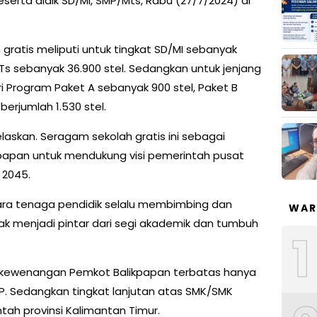
serta didik SD/MI, SMP/Mts, Rabu (27/7/2024) di
gratis meliputi untuk tingkat SD/MI sebanyak
MTs sebanyak 36.900 stel. Sedangkan untuk jenjang
i Program Paket A sebanyak 900 stel, Paket B
berjumlah 1.530 stel.
askan. Seragam sekolah gratis ini sebagai
papan untuk mendukung visi pemerintah pusat
 2045.
ara tenaga pendidik selalu membimbing dan
WAR
ak menjadi pintar dari segi akademik dan tumbuh
1
 kewenangan Pemkot Balikpapan terbatas hanya
P. Sedangkan tingkat lanjutan atas SMK/SMK
ah provinsi Kalimantan Timur.