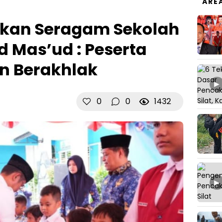
ARE
ikan Seragam Sekolah
d Mas’ud : Peserta
an Berakhlak
▶
0
0
1432
▶