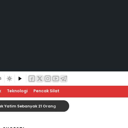
6
k
Teknologi
Pencak Silat
m Sebanyak 21 Orang
Baznas Indragiri Hulu Siap 