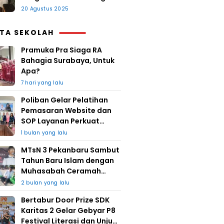
20 Agustus 2025
ITA SEKOLAH
Pramuka Pra Siaga RA
Bahagia Surabaya, Untuk
Apa?
7 hari yang lalu
Poliban Gelar Pelatihan
Pemasaran Website dan
SOP Layanan Perkuat
UMKM Berkat Guru Kapuh
1 bulan yang lalu
MTsN 3 Pekanbaru Sambut
Tahun Baru Islam dengan
Muhasabah Ceramah
Agama
2 bulan yang lalu
Bertabur Door Prize SDK
Karitas 2 Gelar Gebyar P8
Festival Literasi dan Unjuk