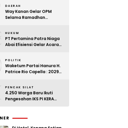
7
Kader
DAERAH
Way Kanan Gelar OPM
Selama Ramadhan
Antisipasi Lonjakan Harga
8
HUKUM
PT Pertamina Patra Niaga
Abai Efisiensi Gelar Acara
Mewah di Bali
9
POLITIK
Waketum Partai Hanura H.
Patrice Rio Capella : 2029
Harus Bangkit
0
PENCAK SILAT
4.250 Warga Baru Ikuti
Pengesahan IKS PI KERA
SAKTI Angkatan 143
INER