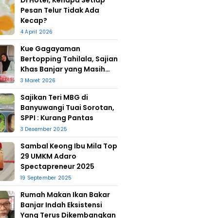
Di Hotel, Kenapa Setiap
Pesan Telur Tidak Ada
Kecap?
4 April 2026
Kue Gagayaman
Bertopping Tahilala, Sajian
Khas Banjar yang Masih
Bertahan
3 Maret 2026
Sajikan Teri MBG di
Banyuwangi Tuai Sorotan,
SPPI : Kurang Pantas
3 Desember 2025
Sambal Keong Ibu Mila Top
29 UMKM Adaro
Spectapreneur 2025
19 September 2025
Rumah Makan Ikan Bakar
Banjar Indah Eksistensi
Yang Terus Dikembangkan