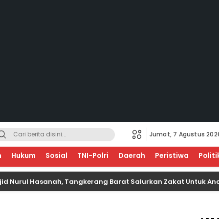
Jumat, 7 Agustus 202
EGERI
n
Hukum
Sosial
TNI-Polri
Daerah
Peristiwa
Politi
l Hasanah, Tangkerang Barat Salurkan Zakat Untuk Anak Yati