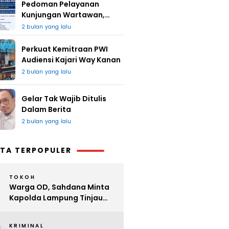
Pedoman Pelayanan
Kunjungan Wartawan,
Redaksi : Bagus Jangan
2 bulan yang lalu
Lari
Perkuat Kemitraan PWI
Audiensi Kajari Way Kanan
2 bulan yang lalu
Gelar Tak Wajib Ditulis
Dalam Berita
2 bulan yang lalu
TA TERPOPULER
TOKOH
Warga OD, Sahdana Minta
Kapolda Lampung Tinjau
Perijinan Organ Tunggal
KRIMINAL