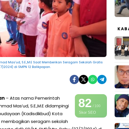
KAB
hmad Mas'ud, S.E.,M.E Saat Memberikan Seragam Sekolah Gratis
/7)2024) di SMPN 12 Balikpapan.
an
– Atas nama Pemerintah
82
hmad Mas’ud, S.E.,M.E didampingi
/ 100
Skor SEO
budayaan (Kadisdikbud) Kota
 M.Si membagikan seragam sekolah