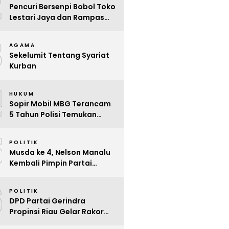
2
Pencuri Bersenpi Bobol Toko
Lestari Jaya dan Rampas
Motor di Way Tuba, Warga
3
Resah
AGAMA
Sekelumit Tentang Syariat
Kurban
4
HUKUM
Sopir Mobil MBG Terancam
5 Tahun Polisi Temukan
Kelalaian
5
POLITIK
Musda ke 4, Nelson Manalu
Kembali Pimpin Partai
Hanura Siak Periode 2025 –
6
2030
POLITIK
DPD Partai Gerindra
Propinsi Riau Gelar Rakor
Beri Pendidikan Politik Para