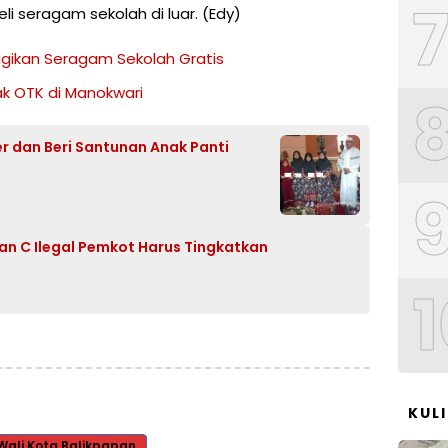
li seragam sekolah di luar. (Edy)
agikan Seragam Sekolah Gratis
ak OTK di Manokwari
er dan Beri Santunan Anak Panti
an C Ilegal Pemkot Harus Tingkatkan
1
KUL
Wali Kota Balikpapan