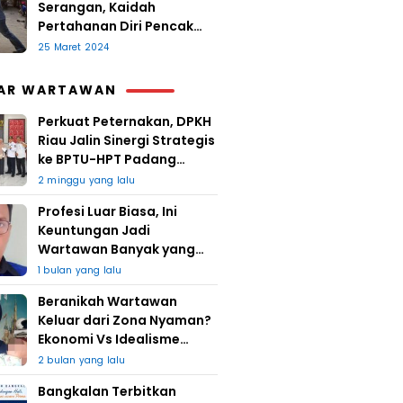
Serangan, Kaidah
Pertahanan Diri Pencak
Sugesti
25 Maret 2024
AR WARTAWAN
Perkuat Peternakan, DPKH
Riau Jalin Sinergi Strategis
ke BPTU-HPT Padang
Mengatas
2 minggu yang lalu
Profesi Luar Biasa, Ini
Keuntungan Jadi
Wartawan Banyak yang
Takut
1 bulan yang lalu
Beranikah Wartawan
Keluar dari Zona Nyaman?
Ekonomi Vs Idealisme
Jurnalistik
2 bulan yang lalu
Bangkalan Terbitkan