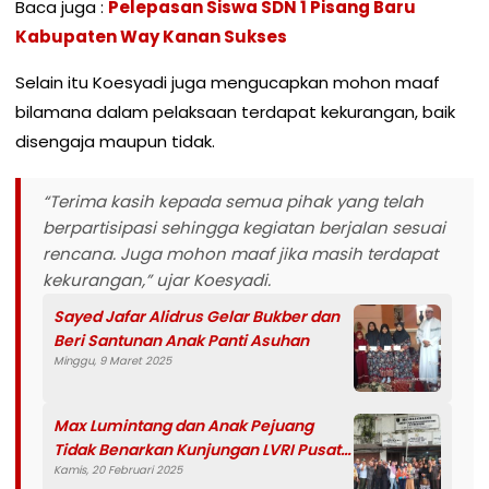
Baca juga :
Pelepasan Siswa SDN 1 Pisang Baru
Kabupaten Way Kanan Sukses
Selain itu Koesyadi juga mengucapkan mohon maaf
bilamana dalam pelaksaan terdapat kekurangan, baik
disengaja maupun tidak.
“Terima kasih kepada semua pihak yang telah
berpartisipasi sehingga kegiatan berjalan sesuai
rencana. Juga mohon maaf jika masih terdapat
kekurangan,” ujar Koesyadi.
Sayed Jafar Alidrus Gelar Bukber dan
Beri Santunan Anak Panti Asuhan
Minggu, 9 Maret 2025
Max Lumintang dan Anak Pejuang
Tidak Benarkan Kunjungan LVRI Pusat :
Kamis, 20 Februari 2025
Resahkan Warga