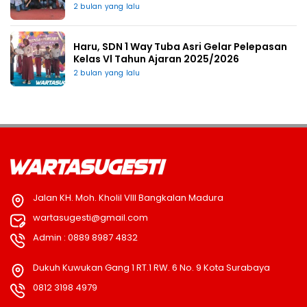
2 bulan yang lalu
Haru, SDN 1 Way Tuba Asri Gelar Pelepasan
Kelas Vl Tahun Ajaran 2025/2026
2 bulan yang lalu
Jalan KH. Moh. Kholil VIII Bangkalan Madura
wartasugesti@gmail.com
Admin : 0889 8987 4832
Dukuh Kuwukan Gang 1 RT.1 RW. 6 No. 9 Kota Surabaya
0812 3198 4979