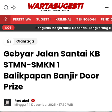
WARTA SUGESTI √ EDUKASI
Edukasi Untuk Negeri
UNTUK NEGERI
PERISTIWA
SUGESTI
KRIMINAL
TEKNOLOGI
PENDI
SOS
Pengurus Masjid Nurul Hasanah, Tangkerang Barat Sa
Olahraga
Gebyar Jalan Santai KB
STMN-SMKN 1
Balikpapan Banjir Door
Prize
Redaksi
Minggu, 14 Desember 2025 - 17:30 WIB