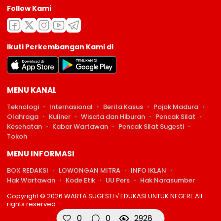
Follow Kami
Ikuti Perkembangan Kami di
MENU KANAL
Teknologi
Internasional
Berita Kasus
Pojok Madura
Olahraga
Kuliner
Wisata dan Hiburan
Pencak Silat
Kesehatan
Kabar Wartawan
Pencak Silat Sugesti
Tokoh
MENU INFORMASI
BOX REDAKSI
LOWONGAN MITRA
INFO IKLAN
Hak Wartawan
Kode Etik
UU Pers
Hak Narasumber
Copyright © 2026 WARTA SUGESTI √ EDUKASI UNTUK NEGERI. All
rights reserved.
0
0
2928