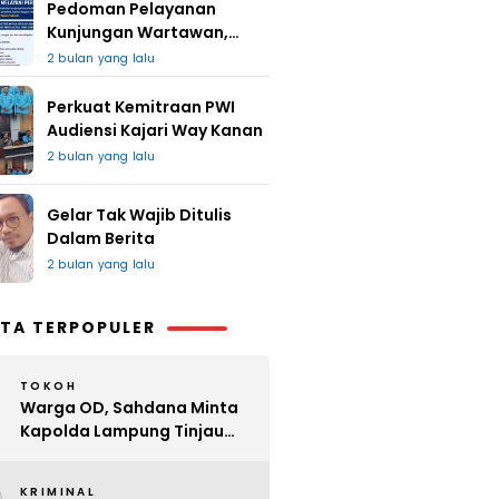
Pedoman Pelayanan
Kunjungan Wartawan,
Redaksi : Bagus Jangan
2 bulan yang lalu
Lari
Perkuat Kemitraan PWI
Audiensi Kajari Way Kanan
2 bulan yang lalu
Gelar Tak Wajib Ditulis
Dalam Berita
2 bulan yang lalu
TA TERPOPULER
TOKOH
Warga OD, Sahdana Minta
Kapolda Lampung Tinjau
Perijinan Organ Tunggal
KRIMINAL