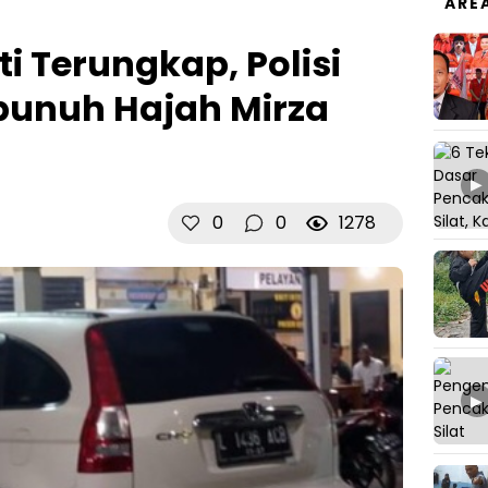
ARE
i Terungkap, Polisi
unuh Hajah Mirza
▶
0
0
1278
▶