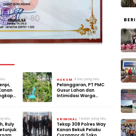
BER
lalu
4 hari yang lalu
HUKUM
enpi,
Pelanggaran, PT PMC
Kanan
Gusur Lahan dan
Ungkap
Intimidasi Warga
Sukajaya Bogor
ng lalu
1 bulan yang lalu
KRIMINAL
, Ruly
Tekap 308 Polres Way
etunjuk
Kanan Bekuk Pelaku
ersama
Curanmor di Toko