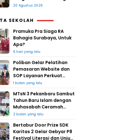
20 Agustus 2025
ITA SEKOLAH
Pramuka Pra Siaga RA
Bahagia Surabaya, Untuk
Apa?
6 hari yang lalu
Poliban Gelar Pelatihan
Pemasaran Website dan
SOP Layanan Perkuat
UMKM Berkat Guru Kapuh
1 bulan yang lalu
MTsN 3 Pekanbaru Sambut
Tahun Baru Islam dengan
Muhasabah Ceramah
Agama
2 bulan yang lalu
Bertabur Door Prize SDK
Karitas 2 Gelar Gebyar P8
Festival Literasi dan Unjuk