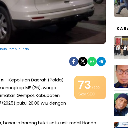
KAB
 Kasus Pembunuhan
an
– Kepolisian Daerah (Polda)
73
 menangkap MF (26), warga
/ 100
Skor SEO
camatan Gempol, Kabupaten
7/2025) pukul 20.00 WIB dengan
, beserta barang bukti satu unit mobil Honda