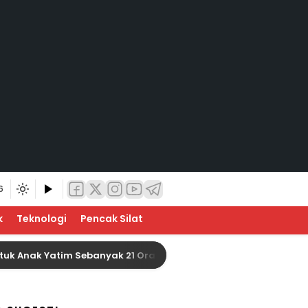
6
k
Teknologi
Pencak Silat
k Yatim Sebanyak 21 Orang
Baznas Indragiri Hulu