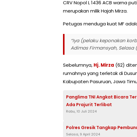
CRV Nopol L 1436 ACB warna put
merupakan milik Hajah Mirza.
Petugas menduga kuat MF adala
“Iya (pelaku keponakan korb
Adimas Firmansyah, Selasa (
Sebelumnya,
Hj. Mirza
(62) dite
rumahnya yang terletak di Dus
Kabupaten Pasuruan, Jawa Timu
Panglima TNI Angkat Bicara T
Ada Prajurit Terlibat
Rabu, 10 Juli 2024
Polres Gresik Tangkap Pembunu
Selasa, 9 April 2024