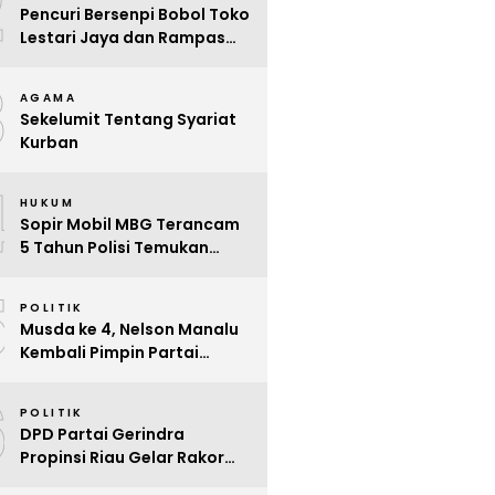
2
Pencuri Bersenpi Bobol Toko
Lestari Jaya dan Rampas
Motor di Way Tuba, Warga
3
Resah
AGAMA
Sekelumit Tentang Syariat
Kurban
4
HUKUM
Sopir Mobil MBG Terancam
5 Tahun Polisi Temukan
Kelalaian
5
POLITIK
Musda ke 4, Nelson Manalu
Kembali Pimpin Partai
Hanura Siak Periode 2025 –
6
2030
POLITIK
DPD Partai Gerindra
Propinsi Riau Gelar Rakor
Beri Pendidikan Politik Para