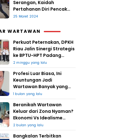
Serangan, Kaidah
Pertahanan Diri Pencak
Sugesti
25 Maret 2024
AR WARTAWAN
Perkuat Peternakan, DPKH
Riau Jalin Sinergi Strategis
ke BPTU-HPT Padang
Mengatas
2 minggu yang lalu
Profesi Luar Biasa, Ini
Keuntungan Jadi
Wartawan Banyak yang
Takut
1 bulan yang lalu
Beranikah Wartawan
Keluar dari Zona Nyaman?
Ekonomi Vs Idealisme
Jurnalistik
2 bulan yang lalu
Bangkalan Terbitkan