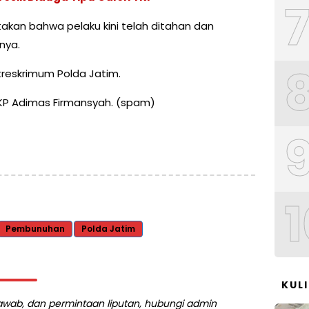
kan bahwa pelaku kini telah ditahan dan
nya.
Ditreskrimum Polda Jatim.
s AKP Adimas Firmansyah. (spam)
1
Pembunuhan
Polda Jatim
KUL
 jawab, dan permintaan liputan, hubungi admin