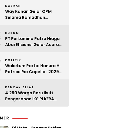
7
Kader
DAERAH
Way Kanan Gelar OPM
Selama Ramadhan
Antisipasi Lonjakan Harga
8
HUKUM
PT Pertamina Patra Niaga
Abai Efisiensi Gelar Acara
Mewah di Bali
9
POLITIK
Waketum Partai Hanura H.
Patrice Rio Capella : 2029
Harus Bangkit
0
PENCAK SILAT
4.250 Warga Baru Ikuti
Pengesahan IKS PI KERA
SAKTI Angkatan 143
INER