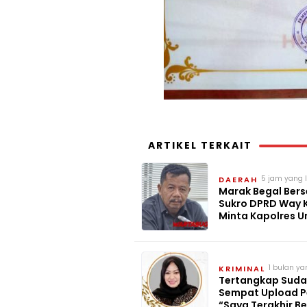
ARTIKEL TERKAIT
5 jam yang 
DAERAH
Marak Begal Bers
Sukro DPRD Way 
Minta Kapolres 
Pelaku
1 bulan ya
KRIMINAL
Tertangkap Sudah
Sempat Upload P
“Saya Terakhir B