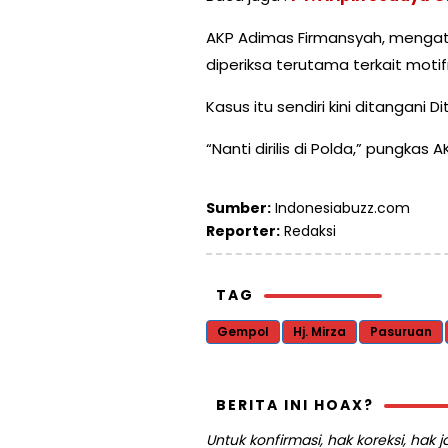
AKP Adimas Firmansyah, mengata
diperiksa terutama terkait motif
Kasus itu sendiri kini ditangani 
“Nanti dirilis di Polda,” pungka
Sumber:
Indonesiabuzz.com
Reporter:
Redaksi
TAG
Gempol
Hj. Mirza
Pasuruan
BERITA INI HOAX?
Untuk konfirmasi, hak koreksi, hak