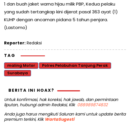
1 dan buah jaket warna hijau milik PBP, Kedua pelaku
yang sudah tertangkap kini dijerat pasal 363 ayat (1)
KUHP dengan ancaman pidana 5 tahun penjara.
(Lastomo)
Reporter:
Redaksi
TAG
maling Motor
Polres Pelabuhan Tanjung Perak
Surabaya
BERITA INI HOAX?
Untuk konfirmasi, hak koreksi, hak jawab, dan permintaan
liputan, hubungi admin Redaksi, Klik
088989874832
Anda juga harus mengikuti Saluran kami untuk update berita
premium terkini, Klik
WartaSugesti