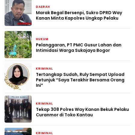
DAERAH
4 jam yang lalu
Marak Begal Bersenpi, Sukro DPRD Way
Kanan Minta Kapolres Ungkap Pelaku
HUKUM
4 hari yang lalu
Pelanggaran, PT PMC Gusur Lahan dan
Intimidasi Warga Sukajaya Bogor
KRIMINAL
1 bulan yang lalu
Tertangkap Sudah, Ruly Sempat Upload
Petunjuk “Saya Terakhir Bersama Orang
Ini”
KRIMINAL
1 bulan yang lalu
Tekap 308 Polres Way Kanan Bekuk Pelaku
Curanmor di Toko Kantau
KRIMINAL
1 bulan yang lalu