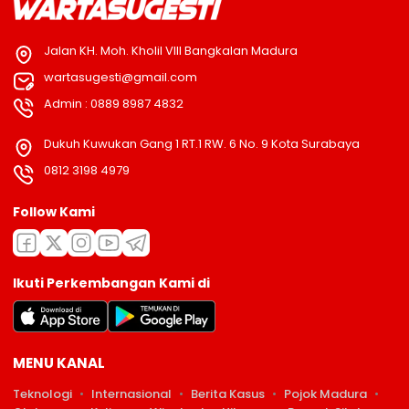
Jalan KH. Moh. Kholil VIII Bangkalan Madura
wartasugesti@gmail.com
Admin : 0889 8987 4832
Dukuh Kuwukan Gang 1 RT.1 RW. 6 No. 9 Kota Surabaya
0812 3198 4979
Follow Kami
Ikuti Perkembangan Kami di
MENU KANAL
Teknologi
Internasional
Berita Kasus
Pojok Madura