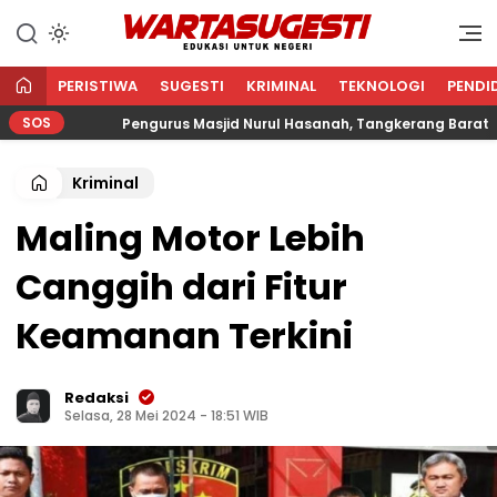
WARTA SUGESTI √ EDUKASI
Edukasi Untuk Negeri
UNTUK NEGERI
PERISTIWA
SUGESTI
KRIMINAL
TEKNOLOGI
PENDI
SOS
Pengurus Masjid Nurul Hasanah, Tangkerang Barat Salur
Kriminal
Maling Motor Lebih
Canggih dari Fitur
Keamanan Terkini
Redaksi
Selasa, 28 Mei 2024 - 18:51 WIB