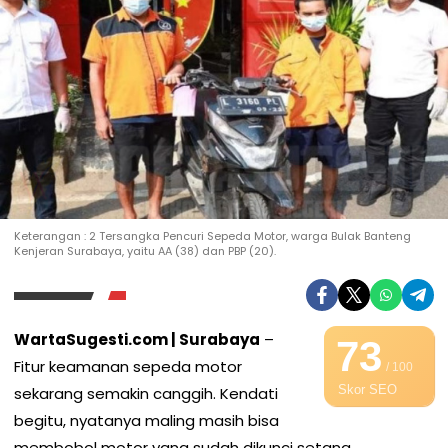
Keterangan : 2 Tersangka Pencuri Sepeda Motor, warga Bulak Banteng
Kenjeran Surabaya, yaitu AA (38) dan PBP (20).
WartaSugesti.com | Surabaya
–
73
Fitur keamanan sepeda motor
/ 100
Skor SEO
sekarang semakin canggih. Kendati
begitu, nyatanya maling masih bisa
membobol motor yang sudah dikunci setang.