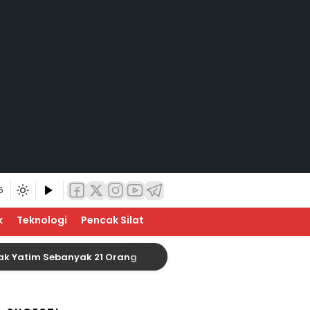
6
k
Teknologi
Pencak Silat
im Sebanyak 21 Orang
Baznas Indragiri Hulu Siap