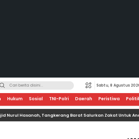
Sabtu, 8 Agustus 202
EGERI
n
Hukum
Sosial
TNI-Polri
Daerah
Peristiwa
Politi
ul Hasanah, Tangkerang Barat Salurkan Zakat Untuk Anak Yat