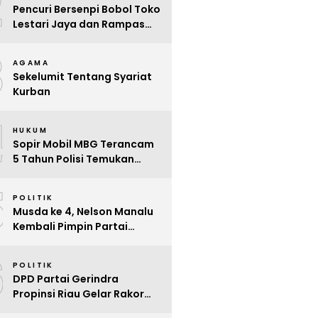
2
Pencuri Bersenpi Bobol Toko
Lestari Jaya dan Rampas
Motor di Way Tuba, Warga
3
Resah
AGAMA
Sekelumit Tentang Syariat
Kurban
4
HUKUM
Sopir Mobil MBG Terancam
5 Tahun Polisi Temukan
Kelalaian
5
POLITIK
Musda ke 4, Nelson Manalu
Kembali Pimpin Partai
Hanura Siak Periode 2025 –
6
2030
POLITIK
DPD Partai Gerindra
Propinsi Riau Gelar Rakor
Beri Pendidikan Politik Para