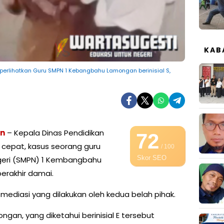
KAB
perlihatkan Guru SMPN 1 Kebangbahu Lamongan berinisial S,
n
– Kepala Dinas Pendidikan
72
 cepat, kasus seorang guru
/ 100
Skor SEO
eri (SMPN) 1 Kembangbahu
erakhir damai.
 mediasi yang dilakukan oleh kedua belah pihak.
an, yang diketahui berinisial E tersebut