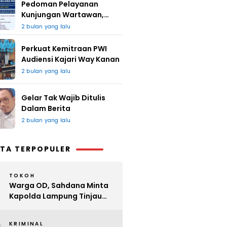
Pedoman Pelayanan
Kunjungan Wartawan,
Redaksi : Bagus Jangan
2 bulan yang lalu
Lari
Perkuat Kemitraan PWI
Audiensi Kajari Way Kanan
2 bulan yang lalu
Gelar Tak Wajib Ditulis
Dalam Berita
2 bulan yang lalu
TA TERPOPULER
TOKOH
Warga OD, Sahdana Minta
Kapolda Lampung Tinjau
Perijinan Organ Tunggal
KRIMINAL