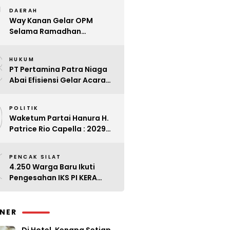
7
Kader
DAERAH
Way Kanan Gelar OPM
Selama Ramadhan
Antisipasi Lonjakan Harga
8
HUKUM
PT Pertamina Patra Niaga
Abai Efisiensi Gelar Acara
Mewah di Bali
9
POLITIK
Waketum Partai Hanura H.
Patrice Rio Capella : 2029
Harus Bangkit
0
PENCAK SILAT
4.250 Warga Baru Ikuti
Pengesahan IKS PI KERA
SAKTI Angkatan 143
INER