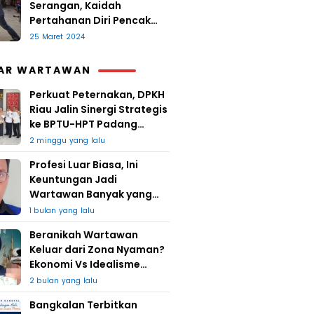
Serangan, Kaidah
Pertahanan Diri Pencak
Sugesti
25 Maret 2024
AR WARTAWAN
Perkuat Peternakan, DPKH
Riau Jalin Sinergi Strategis
ke BPTU-HPT Padang
Mengatas
2 minggu yang lalu
Profesi Luar Biasa, Ini
Keuntungan Jadi
Wartawan Banyak yang
Takut
1 bulan yang lalu
Beranikah Wartawan
Keluar dari Zona Nyaman?
Ekonomi Vs Idealisme
Jurnalistik
2 bulan yang lalu
Bangkalan Terbitkan