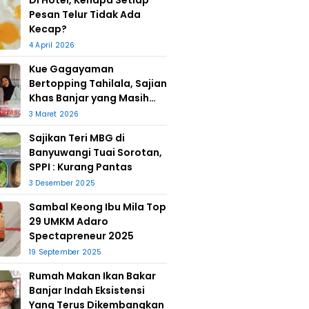
Di Hotel, Kenapa Setiap
Pesan Telur Tidak Ada
Kecap?
4 April 2026
Kue Gagayaman
Bertopping Tahilala, Sajian
Khas Banjar yang Masih
Bertahan
3 Maret 2026
Sajikan Teri MBG di
Banyuwangi Tuai Sorotan,
SPPI : Kurang Pantas
3 Desember 2025
Sambal Keong Ibu Mila Top
29 UMKM Adaro
Spectapreneur 2025
19 September 2025
Rumah Makan Ikan Bakar
Banjar Indah Eksistensi
Yang Terus Dikembangkan