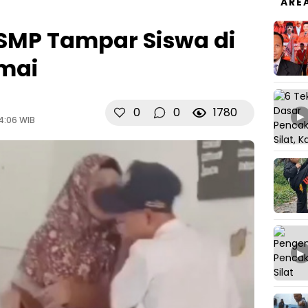
ARE
 SMP Tampar Siswa di
mai
0
0
1780
▶
4:06 WIB
▶