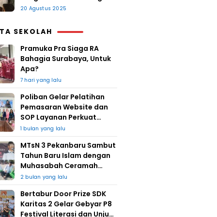
20 Agustus 2025
ITA SEKOLAH
Pramuka Pra Siaga RA
Bahagia Surabaya, Untuk
Apa?
7 hari yang lalu
Poliban Gelar Pelatihan
Pemasaran Website dan
SOP Layanan Perkuat
UMKM Berkat Guru Kapuh
1 bulan yang lalu
MTsN 3 Pekanbaru Sambut
Tahun Baru Islam dengan
Muhasabah Ceramah
Agama
2 bulan yang lalu
Bertabur Door Prize SDK
Karitas 2 Gelar Gebyar P8
Festival Literasi dan Unjuk