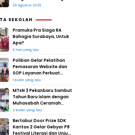
20 Agustus 2025
ITA SEKOLAH
Pramuka Pra Siaga RA
Bahagia Surabaya, Untuk
Apa?
6 hari yang lalu
Poliban Gelar Pelatihan
Pemasaran Website dan
SOP Layanan Perkuat
UMKM Berkat Guru Kapuh
1 bulan yang lalu
MTsN 3 Pekanbaru Sambut
Tahun Baru Islam dengan
Muhasabah Ceramah
Agama
2 bulan yang lalu
Bertabur Door Prize SDK
Karitas 2 Gelar Gebyar P8
Festival Literasi dan Unjuk