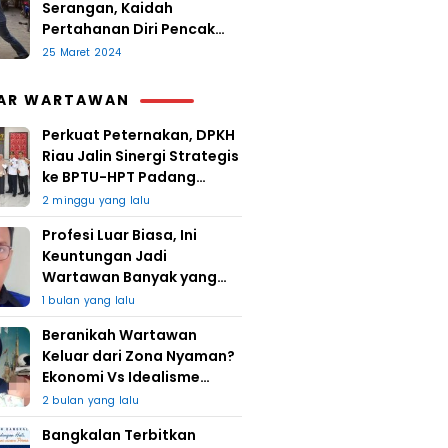
Serangan, Kaidah
Pertahanan Diri Pencak
Sugesti
25 Maret 2024
AR WARTAWAN
Perkuat Peternakan, DPKH
Riau Jalin Sinergi Strategis
ke BPTU-HPT Padang
Mengatas
2 minggu yang lalu
Profesi Luar Biasa, Ini
Keuntungan Jadi
Wartawan Banyak yang
Takut
1 bulan yang lalu
Beranikah Wartawan
Keluar dari Zona Nyaman?
Ekonomi Vs Idealisme
Jurnalistik
2 bulan yang lalu
Bangkalan Terbitkan