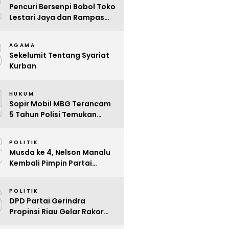
2
Pencuri Bersenpi Bobol Toko
Lestari Jaya dan Rampas
Motor di Way Tuba, Warga
3
Resah
AGAMA
Sekelumit Tentang Syariat
Kurban
4
HUKUM
Sopir Mobil MBG Terancam
5 Tahun Polisi Temukan
Kelalaian
5
POLITIK
Musda ke 4, Nelson Manalu
Kembali Pimpin Partai
Hanura Siak Periode 2025 –
6
2030
POLITIK
DPD Partai Gerindra
Propinsi Riau Gelar Rakor
Beri Pendidikan Politik Para