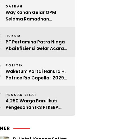
7
Kader
DAERAH
Way Kanan Gelar OPM
Selama Ramadhan
Antisipasi Lonjakan Harga
8
HUKUM
PT Pertamina Patra Niaga
Abai Efisiensi Gelar Acara
Mewah di Bali
9
POLITIK
Waketum Partai Hanura H.
Patrice Rio Capella : 2029
Harus Bangkit
0
PENCAK SILAT
4.250 Warga Baru Ikuti
Pengesahan IKS PI KERA
SAKTI Angkatan 143
INER