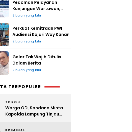
Pedoman Pelayanan
Kunjungan Wartawan,
Redaksi : Bagus Jangan
2 bulan yang lalu
Lari
Perkuat Kemitraan PWI
Audiensi Kajari Way Kanan
2 bulan yang lalu
Gelar Tak Wajib Ditulis
Dalam Berita
2 bulan yang lalu
TA TERPOPULER
TOKOH
Warga OD, Sahdana Minta
Kapolda Lampung Tinjau
Perijinan Organ Tunggal
KRIMINAL