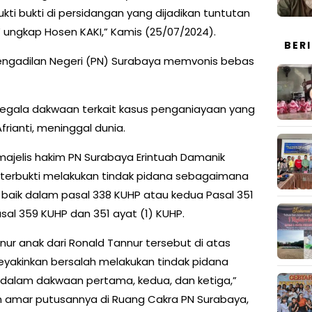
ti bukti di persidangan yang dijadikan tuntutan
 ungkap Hosen KAKI,” Kamis (25/07/2024).
BER
Pengadilan Negeri (PN) Surabaya memvonis bebas
segala dakwaan terkait kasus penganiayaan yang
rianti, meninggal dunia.
ajelis hakim PN Surabaya Erintuah Damanik
k terbukti melakukan tindak pidana sebagaimana
baik dalam pasal 338 KUHP atau kedua Pasal 351
al 359 KUHP dan 351 ayat (1) KUHP.
ur anak dari Ronald Tannur tersebut di atas
meyakinkan bersalah melakukan tindak pidana
alam dakwaan pertama, kedua, dan ketiga,”
 amar putusannya di Ruang Cakra PN Surabaya,