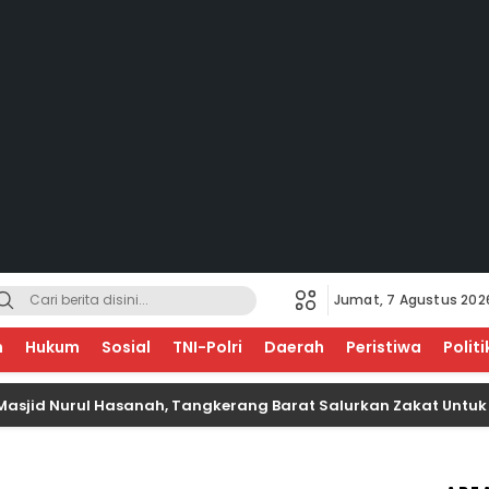
Jumat, 7 Agustus 202
EGERI
n
Hukum
Sosial
TNI-Polri
Daerah
Peristiwa
Politi
Nurul Hasanah, Tangkerang Barat Salurkan Zakat Untuk Anak Y