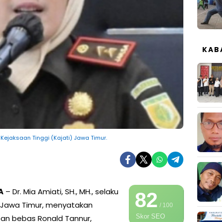
KAB
la Kejaksaan Tinggi (Kajati) Jawa Timur.
A
– Dr. Mia Amiati, SH., MH., selaku
82
) Jawa Timur, menyatakan
/ 100
Skor SEO
an bebas Ronald Tannur,