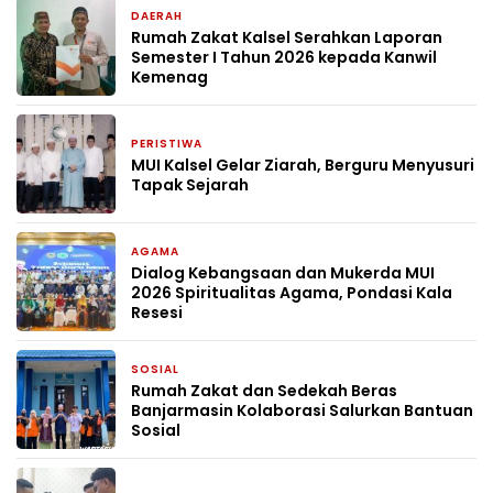
DAERAH
2 minggu yang lalu
Rumah Zakat Kalsel Serahkan Laporan
Semester I Tahun 2026 kepada Kanwil
Kemenag
PERISTIWA
3 minggu yang lalu
MUI Kalsel Gelar Ziarah, Berguru Menyusuri
Tapak Sejarah
AGAMA
2 bulan yang lalu
Dialog Kebangsaan dan Mukerda MUI
2026 Spiritualitas Agama, Pondasi Kala
Resesi
SOSIAL
3 bulan yang lalu
Rumah Zakat dan Sedekah Beras
Banjarmasin Kolaborasi Salurkan Bantuan
Sosial