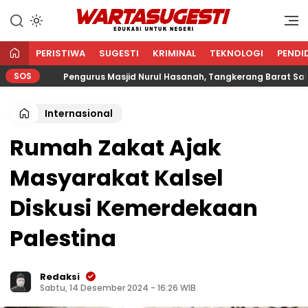
WARTA SUGESTI √ EDUKASI
Edukasi Untuk Negeri
UNTUK NEGERI
PERISTIWA
SUGESTI
KRIMINAL
TEKNOLOGI
PENDI
SOS
Pengurus Masjid Nurul Hasanah, Tangkerang Barat Salurkan 
Internasional
Rumah Zakat Ajak
Masyarakat Kalsel
Diskusi Kemerdekaan
Palestina
Redaksi
Sabtu, 14 Desember 2024 - 16:26 WIB