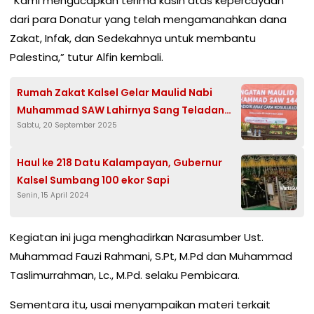
“Kami mengucapkan terima kasih atas kepercayaan
dari para Donatur yang telah mengamanahkan dana
Zakat, Infak, dan Sedekahnya untuk membantu
Palestina,” tutur Alfin kembali.
Rumah Zakat Kalsel Gelar Maulid Nabi
Muhammad SAW Lahirnya Sang Teladan
Sabtu, 20 September 2025
Umat
Haul ke 218 Datu Kalampayan, Gubernur
Kalsel Sumbang 100 ekor Sapi
Senin, 15 April 2024
Kegiatan ini juga menghadirkan Narasumber Ust.
Muhammad Fauzi Rahmani, S.Pt, M.Pd dan Muhammad
Taslimurrahman, Lc., M.Pd. selaku Pembicara.
Sementara itu, usai menyampaikan materi terkait