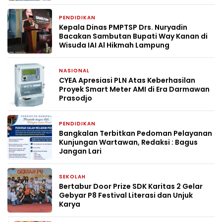
PENDIDIKAN
4 minggu yang lalu
Kepala Dinas PMPTSP Drs. Nuryadin
Bacakan Sambutan Bupati Way Kanan di
Wisuda IAI Al Hikmah Lampung
NASIONAL
4 minggu yang lalu
CYEA Apresiasi PLN Atas Keberhasilan
Proyek Smart Meter AMI di Era Darmawan
Prasodjo
PENDIDIKAN
2 bulan yang lalu
Bangkalan Terbitkan Pedoman Pelayanan
Kunjungan Wartawan, Redaksi : Bagus
Jangan Lari
SEKOLAH
2 bulan yang lalu
Bertabur Door Prize SDK Karitas 2 Gelar
Gebyar P8 Festival Literasi dan Unjuk
Karya