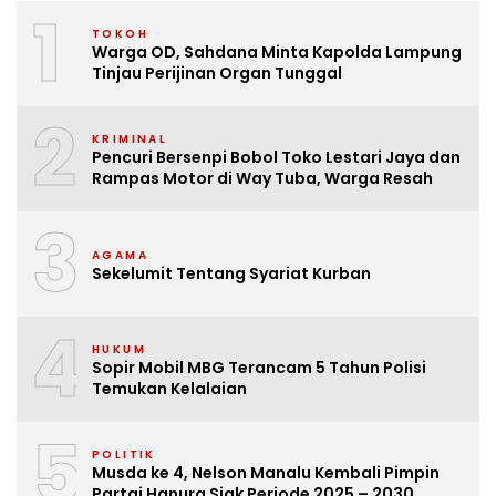
1
TOKOH
Warga OD, Sahdana Minta Kapolda Lampung
Tinjau Perijinan Organ Tunggal
2
KRIMINAL
Pencuri Bersenpi Bobol Toko Lestari Jaya dan
Rampas Motor di Way Tuba, Warga Resah
3
AGAMA
Sekelumit Tentang Syariat Kurban
4
HUKUM
Sopir Mobil MBG Terancam 5 Tahun Polisi
Temukan Kelalaian
5
POLITIK
Musda ke 4, Nelson Manalu Kembali Pimpin
Partai Hanura Siak Periode 2025 – 2030