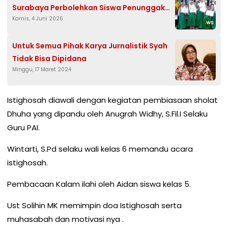
Surabaya Perbolehkan Siswa Penunggak
Kamis, 4 Juni 2026
SPP Ikut Ujian
Untuk Semua Pihak Karya Jurnalistik Syah
Tidak Bisa Dipidana
Minggu, 17 Maret 2024
Istighosah diawali dengan kegiatan pembiasaan sholat
Dhuha yang dipandu oleh Anugrah Widhy, S.Fil.I Selaku
Guru PAI.
Wintarti, S.Pd selaku wali kelas 6 memandu acara
istighosah.
Pembacaan Kalam ilahi oleh Aidan siswa kelas 5.
Ust Solihin MK memimpin doa Istighosah serta
muhasabah dan motivasi nya .