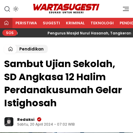
WARTA SUGESTI √ EDUKASI
Edukasi Untuk Negeri
UNTUK NEGERI
PERISTIWA
SUGESTI
KRIMINAL
TEKNOLOGI
PENDI
SOS
ma
Pengurus Masjid Nurul Hasanah, Tangkerang Barat
Pendidikan
Sambut Ujian Sekolah,
SD Angkasa 12 Halim
Perdanakusumah Gelar
Istighosah
Redaksi
Sabtu, 20 April 2024 - 07:02 WIB