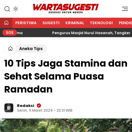
WARTA SUGESTI √ EDUKASI
Edukasi Untuk Negeri
UNTUK NEGERI
PERISTIWA
SUGESTI
KRIMINAL
TEKNOLOGI
PENDI
SOS
gama
Pengurus Masjid Nurul Hasanah, Tangkerang Bara
Aneka Tips
10 Tips Jaga Stamina dan
Sehat Selama Puasa
Ramadan
Redaksi
Senin, 11 Maret 2024 - 23:31 WIB