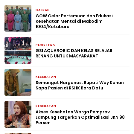
DAERAH
5 hari yang lalu
GOW Gelar Pertemuan dan Edukasi
Kesehatan Mental di Makodim
1004/Kotabaru
PERISTIWA
4 minggu yang lalu
GSI AQUAROBIC DAN KELAS BELAJAR
RENANG UNTUK MASYARAKAT
KESEHATAN
1 bulan yang lalu
Semangat Harganas, Bupati Way Kanan
Sapa Pasien di RSHK Bara Datu
KESEHATAN
2 bulan yang lalu
Akses Kesehatan Warga Pemprov
Lampung Targerkan Optimalisasi JKN 98
Persen