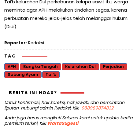
Tai’b kelurahan Dul perkebunan kelapa sawit itu, warga
meminta agar APH melakukan tindakan tegas, karena
perbuatan mereka jelas-jelas telah melanggar hukum.
(Didi)
Reporter:
Redaksi
TAG
APH
Bangka Tengah
Kelurahan Dul
Perjudian
Sabung Ayam
Tai'b
BERITA INI HOAX?
Untuk konfirmasi, hak koreksi, hak jawab, dan permintaan
liputan, hubungi admin Redaksi, Klik
088989874832
Anda juga harus mengikuti Saluran kami untuk update berita
premium terkini, Klik
WartaSugesti