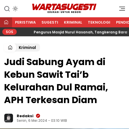
WARTA SUGESTI √ EDUKASI
Edukasi Untuk Negeri
UNTUK NEGERI
PERISTIWA
SUGESTI
KRIMINAL
TEKNOLOGI
PENDI
SOS
Pengurus Masjid Nurul Hasanah, Tangkerang Barat Salur
Kriminal
Judi Sabung Ayam di
Kebun Sawit Tai’b
Kelurahan Dul Ramai,
APH Terkesan Diam
Redaksi
Senin, 6 Mei 2024 - 03:10 WIB