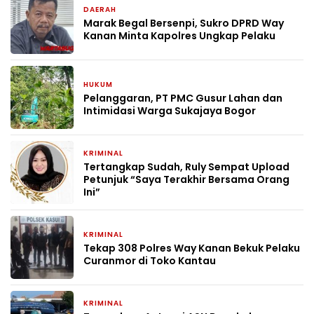
DAERAH
2 hari yang lalu
Marak Begal Bersenpi, Sukro DPRD Way
Kanan Minta Kapolres Ungkap Pelaku
HUKUM
6 hari yang lalu
Pelanggaran, PT PMC Gusur Lahan dan
Intimidasi Warga Sukajaya Bogor
KRIMINAL
1 bulan yang lalu
Tertangkap Sudah, Ruly Sempat Upload
Petunjuk “Saya Terakhir Bersama Orang
Ini”
KRIMINAL
1 bulan yang lalu
Tekap 308 Polres Way Kanan Bekuk Pelaku
Curanmor di Toko Kantau
KRIMINAL
1 bulan yang lalu