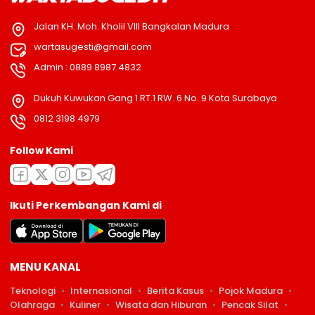
Jalan KH. Moh. Kholil VIII Bangkalan Madura
wartasugesti@gmail.com
Admin : 0889 8987 4832
Dukuh Kuwukan Gang 1 RT.1 RW. 6 No. 9 Kota Surabaya
0812 3198 4979
Follow Kami
Ikuti Perkembangan Kami di
MENU KANAL
Teknologi
Internasional
Berita Kasus
Pojok Madura
Olahraga
Kuliner
Wisata dan Hiburan
Pencak Silat