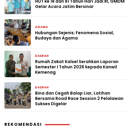
HUT ke 18 dan 81 Tahun Hari Jadi RI, GMDM
Gelar Acara Jatim Bersinar
AGAMA
1 minggu yang lalu
Hubungan Sejenis; Fenomena Sosial,
Budaya dan Agama
DAERAH
1 minggu yang lalu
Rumah Zakat Kalsel Serahkan Laporan
Semester I Tahun 2026 kepada Kanwil
Kemenag
DAERAH
2 minggu yang lalu
Bina dan Cegah Balap Liar, Latihan
Bersama Road Race Session 2 Pelalawan
Sukses Digelar
REKOMENDASI