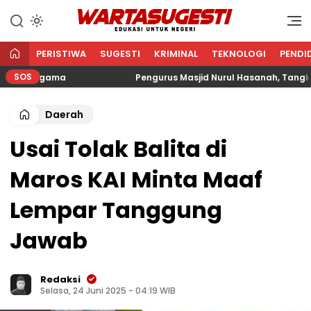
WARTA SUGESTI √ EDUKASI
Edukasi Untuk Negeri
UNTUK NEGERI
PERISTIWA
SUGESTI
KRIMINAL
TEKNOLOGI
PENDI
SOS
an Agama
Pengurus Masjid Nurul Hasanah, Tangkerang 
Daerah
Usai Tolak Balita di
Maros KAI Minta Maaf
Lempar Tanggung
Jawab
Redaksi
Selasa, 24 Juni 2025 - 04:19 WIB