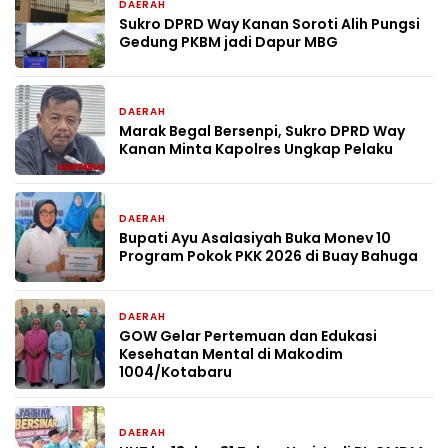
DAERAH
23 jam yang lalu
Sukro DPRD Way Kanan Soroti Alih Pungsi
Gedung PKBM jadi Dapur MBG
DAERAH
1 hari yang lalu
Marak Begal Bersenpi, Sukro DPRD Way
Kanan Minta Kapolres Ungkap Pelaku
DAERAH
2 hari yang lalu
Bupati Ayu Asalasiyah Buka Monev 10
Program Pokok PKK 2026 di Buay Bahuga
DAERAH
4 hari yang lalu
GOW Gelar Pertemuan dan Edukasi
Kesehatan Mental di Makodim
1004/Kotabaru
DAERAH
5 hari yang lalu