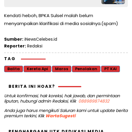
Kendati heboh, BPKA Sulsel malah belum
menyampaikan klarifikasi di media sosialnya.(spam)
Sumber:
iNewsCelebes.id
Reporter:
Redaksi
TAG
Balita
Kereta Api
Maros
Penolakan
PT KAI
BERITA INI HOAX?
Untuk konfirmasi, hak koreksi, hak jawab, dan permintaan
liputan, hubungi admin Redaksi, Klik
088989874832
Anda juga harus mengikuti Saluran kami untuk update berita
premium terkini, Klik
WartaSugesti
PENGHARGAAN UTK DEDIKASI MEDIA