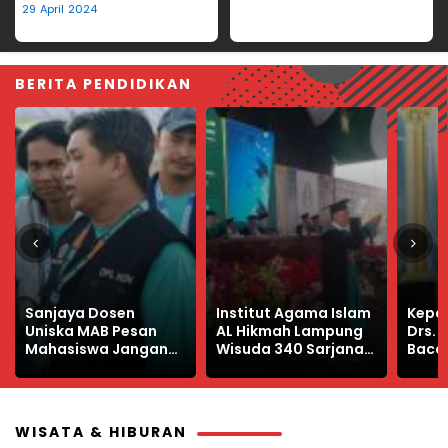
Hilang
29 April 2024
BERITA PENDIDIKAN
Institut Agama Islam
Kepala Dinas PMPTSP
Manfa
AL Hikmah Lampung
Drs. Nuryadin
Libur
Wisuda 340 Sarjana
Bacakan Sambutan
Produ
Baru
Bupati Way Kanan di
Wisuda IAI Al Hikmah
Lampung
WISATA & HIBURAN