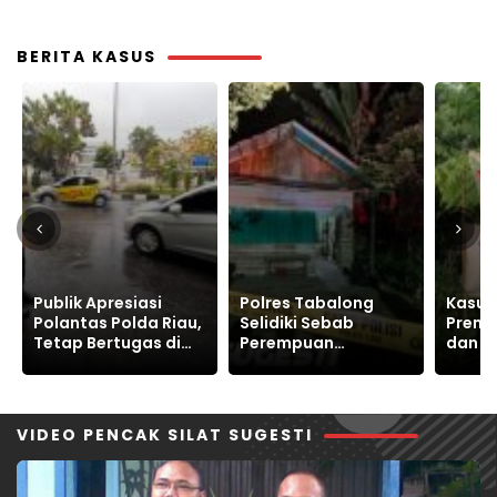
2024
BERITA KASUS
Polres Tabalong
Kasus Tanah,
Papan
Selidiki Sebab
Preman Alat Berat
Kanto
Perempuan
dan Kriminal Warga
RI, Po
Meninggal Dunia di
Sukajaya Bertahan
Korea 
Warukin
Jaga Ruang Hidup
Publik
VIDEO PENCAK SILAT SUGESTI