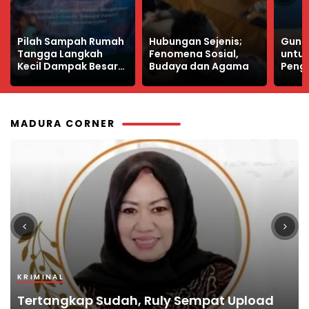
Hubungan Sejenis;
Guna Materi PKWU
Profes
Fenomena Sosial,
untuk SMK,
Keun
Budaya dan Agama
Pengantar Prakarya
Wart
dan Kewirausahaan
yang
Kelas XI
MADURA CORNER
KRIMINAL
KRIMINAL
PENDIDIKAN
TOKOH
POJOK MADURA
Tertangkap Sudah, Ruly Sempat Upload
Terungkap, Autopsi ASN Bangkalan
Bangkalan Terbitkan Pedoman Pelayanan