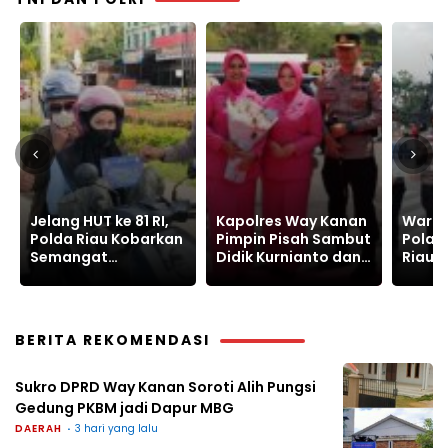
Kapolres Way Kanan
Warnai Car Free Day,
Polre
Pimpin Pisah Sambut
Polantas Karib Polda
Ungka
Didik Kurnianto dan
Riau Edukasi
Senpi
Ramadhona
Keselamatan Lalu
Narko
Lintas
Batin
BERITA REKOMENDASI
Sukro DPRD Way Kanan Soroti Alih Pungsi
Gedung PKBM jadi Dapur MBG
DAERAH
3 hari yang lalu