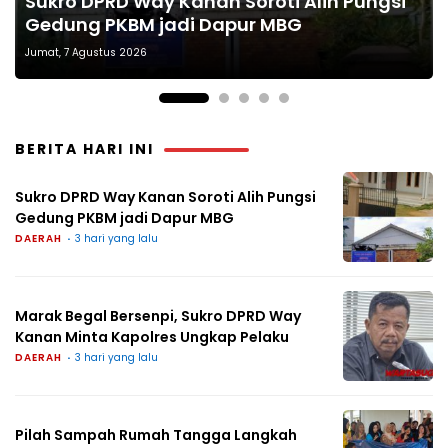
Sukro DPRD Way Kanan Soroti Alih Pungsi
Marak Begal Bersenpi, Sukro DPRD Way
Pilah Sampah Rumah Tangga Langkah
Semangat Keselamatan Nasionalisme
Reses Jemput Aspirasi di Tangkerang
Gedung PKBM jadi Dapur MBG
Kanan Minta Kapolres Ungkap Pelaku
Kecil Dampak Besar Bagi Lingkungan
dan Green Policing
Barat
Jumat, 7 Agustus 2026
BERITA HARI INI
Sukro DPRD Way Kanan Soroti Alih Pungsi
Gedung PKBM jadi Dapur MBG
DAERAH
3 hari yang lalu
Marak Begal Bersenpi, Sukro DPRD Way
Kanan Minta Kapolres Ungkap Pelaku
DAERAH
3 hari yang lalu
Pilah Sampah Rumah Tangga Langkah