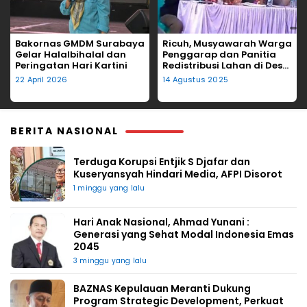
Bakornas GMDM Surabaya
Ricuh, Musyawarah Warga
Gelar Halalbihalal dan
Penggarap dan Panitia
Peringatan Hari Kartini
Redistribusi Lahan di Desa
Tegalgede Diwarnai
22 April 2026
14 Agustus 2025
Lemparan Kursi
BERITA NASIONAL
Terduga Korupsi Entjik S Djafar dan
Kuseryansyah Hindari Media, AFPI Disorot
1 minggu yang lalu
Hari Anak Nasional, Ahmad Yunani :
Generasi yang Sehat Modal Indonesia Emas
2045
3 minggu yang lalu
BAZNAS Kepulauan Meranti Dukung
Program Strategic Development, Perkuat