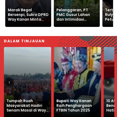
Pelanggaran, PT
Tertangkap Sudah,
Tekap
PMC Gusur Lahan
Ruly Sempat Upload
Way K
dan Intimidasi
Petunjuk “Saya
Pelak
Warga Sukajaya
Terakhir Bersama
Toko 
Bogor
Orang Ini”
DALAM TINJAUAN
Bupati Way Kanan
10 Aturan Pasang
Dish
Raih Penghargaan
Bendera Merah Putih,
Jadi 
FTBIN Tahun 2025
Hati-hati Melanggar
Perm
UU
Tilan