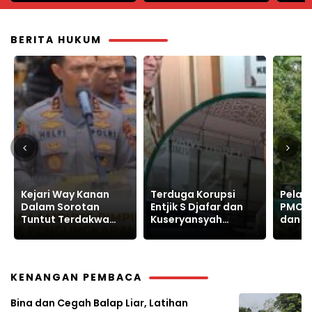
BERITA HUKUM
Terduga Korupsi
Pelanggaran, PT
GPAK G
Entjik S Djafar dan
PMC Gusur Lahan
KPK, 
Kuseryansyah
dan Intimidasi
Lapor
Hindari Media, AFPI
Warga Sukajaya
Prakt
Disorot
Bogor
Korup
KENANGAN PEMBACA
Bina dan Cegah Balap Liar, Latihan