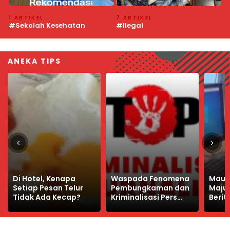
7 ARTIKEL
4 ARTIKEL
6
#Ilegal
#Pedamaran VI
#
ANEKA TIPS
Waspada Fenomena
Mau Usahamu lebih
Hati-
Pembungkaman dan
Maju? Tayangkan
Manuk
Kriminalisasi Pers
Beritanya di Media Ini
Peng
Gaya Baru
Was