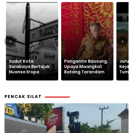
Pangantin Bausung,
Jurus Kodok Ngorek,
Ketua
Upaya Maangkat
Kejahatan Itu Pasti
Kunju
Batang Tarandam
Tumbang pada
Terpu
Waktunya
Surab
Dulu
PENCAK SILAT