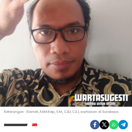
Keterangan : Slamet, A.Md.Kep., S.M., C.BJ, C.EJ, wartawan di Surabaya.