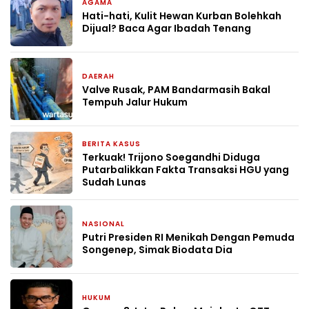
AGAMA
2 bulan yang lalu
Hati-hati, Kulit Hewan Kurban Bolehkah
Dijual? Baca Agar Ibadah Tenang
DAERAH
23 April 2026
Valve Rusak, PAM Bandarmasih Bakal
Tempuh Jalur Hukum
BERITA KASUS
20 April 2026
Terkuak! Trijono Soegandhi Diduga
Putarbalikkan Fakta Transaksi HGU yang
Sudah Lunas
NASIONAL
7 April 2026
Putri Presiden RI Menikah Dengan Pemuda
Songenep, Simak Biodata Dia
HUKUM
5 April 2026