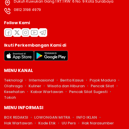
Dukuh Kuwukan Gang 1 RT.1 RW. 6 No. 9 Kota Surabaya
0812 3198 4979
Follow Kami
Ikuti Perkembangan Kami di
MENU KANAL
Teknologi
Internasional
Berita Kasus
Pojok Madura
Olahraga
Kuliner
Wisata dan Hiburan
Pencak Silat
Kesehatan
Kabar Wartawan
Pencak Silat Sugesti
Tokoh
MENU INFORMASI
BOX REDAKSI
LOWONGAN MITRA
INFO IKLAN
Hak Wartawan
Kode Etik
UU Pers
Hak Narasumber