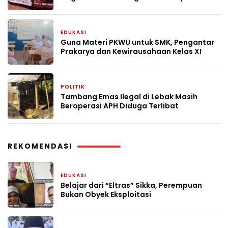
EDUKASI
3 minggu yang lalu
Guna Materi PKWU untuk SMK, Pengantar
Prakarya dan Kewirausahaan Kelas XI
POLITIK
4 minggu yang lalu
Tambang Emas Ilegal di Lebak Masih
Beroperasi APH Diduga Terlibat
REKOMENDASI
EDUKASI
1 bulan yang lalu
Belajar dari “Eltras” Sikka, Perempuan
Bukan Obyek Eksploitasi