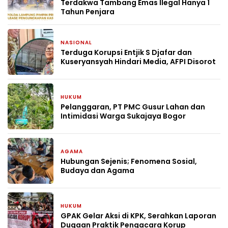
Terdakwa Tambang Emas Ilegal Hanya 1
Tahun Penjara
NASIONAL
5 hari yang lalu
Terduga Korupsi Entjik S Djafar dan
Kuseryansyah Hindari Media, AFPI Disorot
HUKUM
5 hari yang lalu
Pelanggaran, PT PMC Gusur Lahan dan
Intimidasi Warga Sukajaya Bogor
AGAMA
1 minggu yang lalu
Hubungan Sejenis; Fenomena Sosial,
Budaya dan Agama
HUKUM
2 minggu yang lalu
GPAK Gelar Aksi di KPK, Serahkan Laporan
Dugaan Praktik Pengacara Korup