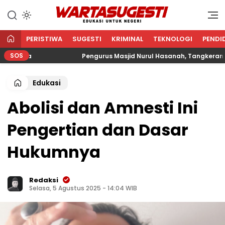
WARTA SUGESTI √ EDUKASI
Edukasi Untuk Negeri
UNTUK NEGERI
PERISTIWA
SUGESTI
KRIMINAL
TEKNOLOGI
PENDI
SOS
ama
Pengurus Masjid Nurul Hasanah, Tangkerang Bara
Edukasi
Abolisi dan Amnesti Ini
Pengertian dan Dasar
Hukumnya
Redaksi
Selasa, 5 Agustus 2025 - 14:04 WIB