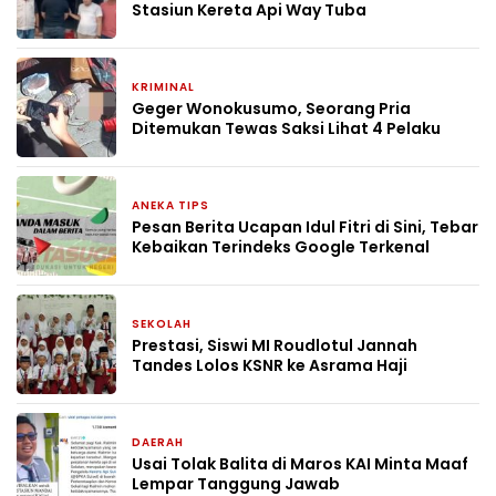
Stasiun Kereta Api Way Tuba
KRIMINAL
29 April 2026
Geger Wonokusumo, Seorang Pria
Ditemukan Tewas Saksi Lihat 4 Pelaku
ANEKA TIPS
7 Maret 2026
Pesan Berita Ucapan Idul Fitri di Sini, Tebar
Kebaikan Terindeks Google Terkenal
SEKOLAH
13 September 2025
Prestasi, Siswi MI Roudlotul Jannah
Tandes Lolos KSNR ke Asrama Haji
DAERAH
23 Juni 2025
Usai Tolak Balita di Maros KAI Minta Maaf
Lempar Tanggung Jawab