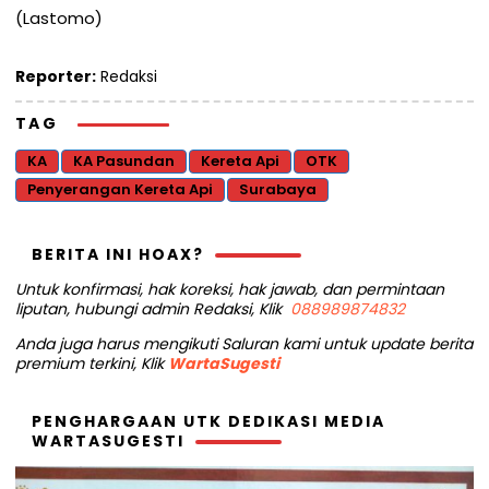
(Lastomo)
Reporter:
Redaksi
TAG
KA
KA Pasundan
Kereta Api
OTK
Penyerangan Kereta Api
Surabaya
BERITA INI HOAX?
Untuk konfirmasi, hak koreksi, hak jawab, dan permintaan
liputan, hubungi admin Redaksi, Klik
088989874832
Anda juga harus mengikuti Saluran kami untuk update berita
premium terkini, Klik
WartaSugesti
PENGHARGAAN UTK DEDIKASI MEDIA
WARTASUGESTI