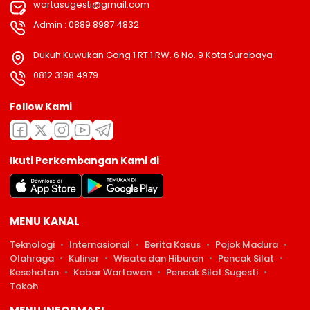
wartasugesti@gmail.com
Admin : 0889 8987 4832
Dukuh Kuwukan Gang 1 RT.1 RW. 6 No. 9 Kota Surabaya
0812 3198 4979
Follow Kami
Ikuti Perkembangan Kami di
MENU KANAL
Teknologi
Internasional
Berita Kasus
Pojok Madura
Olahraga
Kuliner
Wisata dan Hiburan
Pencak Silat
Kesehatan
Kabar Wartawan
Pencak Silat Sugesti
Tokoh