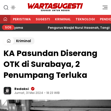
WARTA SUGESTI √ EDUKASI
Edukasi Untuk Negeri
UNTUK NEGERI
PERISTIWA
SUGESTI
KRIMINAL
TEKNOLOGI
PENDI
SOS
an Agama
Pengurus Masjid Nurul Hasanah, Tangkerang 
Kriminal
KA Pasundan Diserang
OTK di Surabaya, 2
Penumpang Terluka
Redaksi
Jumat, 31 Mei 2024 - 18:23 WIB